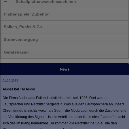
➨
Schallplatten
waschmaschinen
Plattenspieler Zubehör
Spikes, Pucks & Co.
Stromversorgung
Gerätebasen
News
01.05.2025
Audes bei TM Audio
Die Firma Audes aus Estland existiert bereits seit 1936. Dort werden
Lautsprecher und Netzfilter hergestellt. Was aus den Lautsprechern an unsere
Ohren dringt, ist nichts weiter als Strom, die Modulation durch die Zuspieler und
die Verstärkung des Signals. Ist ein Anteil an dieser Kette nicht "sauber", macht
sich das im Klang bemerkbar. Da kommen die Netzfilter ins Spiel, die den