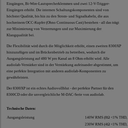
Eingängen, Bi-Wire-Lautsprecherklemmen und zwei 12-V-Trigger-
Eingängen erhöht. Die internen Schaltungskomponenten sind von
höchster Qualität, bis hin zu den Strom- und Signalkabeln, die aus
hochreinem OCC-Kupfer (Ohno Continuous Cast) bestehen - all das trägt
zur Minimierung von Verzerrungen und zur Maximierung der
Klangqualität bei.
Die Flexibilität wird durch die Möglichkeit erhöht, einen zweiten 8300XP
hinzuzufügen und im Brückenbetrieb zu betreiben, wodurch die
Ausgangsleistung auf 480 W pro Kanal an 8 Ohm erhöht wird. Alle
audiolab-Verstärker sind in der Verstärkung aufeinander abgestimmt, um
eine perfekte Integration mit anderen audiolab-Komponenten zu
gewährleisten.
Der 8300XP ist ein echtes Audiovollblut - der perfekte Partner für den
8300CD oder die unvergleichliche M-DAC-Serie von audiolab.
Technische Daten:
Ausgangsleistung
140W RMS (8Ω <1% THD, 1
230W RMS (4Ω <1% THD, 1