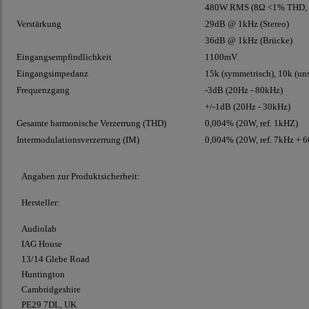
480W RMS (8Ω <1% THD, 
Verstärkung
29dB @ 1kHz (Stereo)
36dB @ 1kHz (Brücke)
Eingangsempfindlichkeit
1100mV
Eingangsimpedanz
15k (symmetrisch), 10k (un
Frequenzgang
-3dB (20Hz - 80kHz)
+/-1dB (20Hz - 30kHz)
Gesamte harmonische Verzerrung (THD)
0,004% (20W, ref. 1kHZ)
Intermodulationsverzerrung (IM)
0,004% (20W, ref. 7kHz + 
Angaben zur Produktsicherheit:
Hersteller:
Audiolab
IAG House
13/14 Glebe Road
Huntington
Cambridgeshire
PE29 7DL, UK