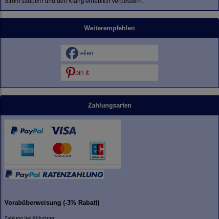
Strom säubern und den Klang erheblich verbessern.
Weiterempfehlen
teilen
pin it
Zahlungsarten
Vorabüberweisung (-3% Rabatt)
Zahlung bei Abholung