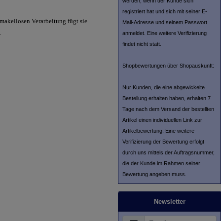
werden, wenn der Kunde sich
registriert hat und sich mit seiner E-
makellosen Verarbeitung fügt sie
Mail-Adresse und seinem Passwort
.
anmeldet. Eine weitere Verifizierung
findet nicht statt.
Shopbewertungen über Shopauskunft:
Nur Kunden, die eine abgewickelte
Bestellung erhalten haben, erhalten 7
Tage nach dem Versand der bestellten
Artikel einen individuellen Link zur
Artikelbewertung. Eine weitere
Verifizierung der Bewertung erfolgt
durch uns mittels der Auftragsnummer,
die der Kunde im Rahmen seiner
Bewertung angeben muss.
Newsletter