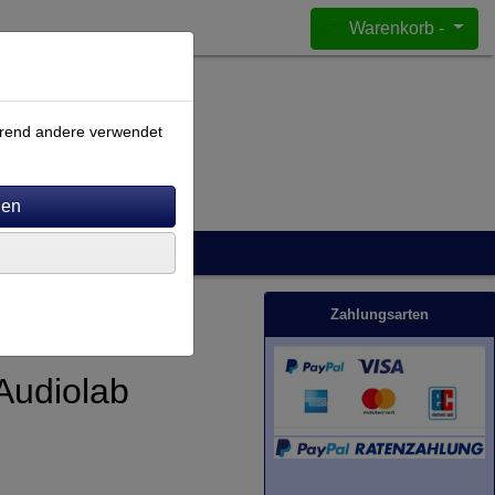
Warenkorb -
ährend andere verwendet
Zahlungsarten
Audiolab