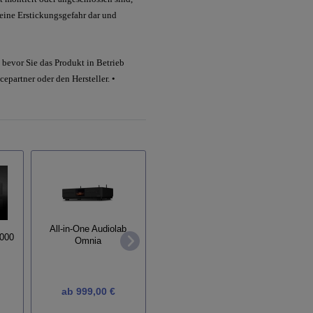
 eine Erstickungsgefahr dar und
bevor Sie das Produkt in Betrieb
epartner oder den Hersteller. •
Endverstärker Rotel RB-
All-in-One Audiolab
1552 MKII
9000
Omnia
Endve
ab
999,00 €
1.190,00 €