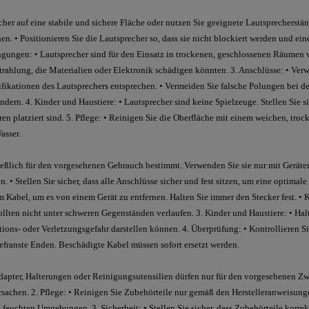
recher auf eine stabile und sichere Fläche oder nutzen Sie geeignete Lautsprechers
n. • Positionieren Sie die Lautsprecher so, dass sie nicht blockiert werden und ei
ngungen: • Lautsprecher sind für den Einsatz in trockenen, geschlossenen Räumen
rahlung, die Materialien oder Elektronik schädigen könnten. 3. Anschlüsse: • Ver
ifikationen des Lautsprechers entsprechen. • Vermeiden Sie falsche Polungen bei 
ndern. 4. Kinder und Haustiere: • Lautsprecher sind keine Spielzeuge. Stellen Sie si
n platziert sind. 5. Pflege: • Reinigen Sie die Oberfläche mit einem weichen, tro
asser.
ießlich für den vorgesehenen Gebrauch bestimmt. Verwenden Sie sie nur mit Geräte
. • Stellen Sie sicher, dass alle Anschlüsse sicher und fest sitzen, um eine optimale
 Kabel, um es von einem Gerät zu entfernen. Halten Sie immer den Stecker fest. •
sollten nicht unter schweren Gegenständen verlaufen. 3. Kinder und Haustiere: • Ha
ations- oder Verletzungsgefahr darstellen können. 4. Überprüfung: • Kontrollieren S
efranste Enden. Beschädigte Kabel müssen sofort ersetzt werden.
dapter, Halterungen oder Reinigungsutensilien dürfen nur für den vorgesehenen Z
hen. 2. Pflege: • Reinigen Sie Zubehörteile nur gemäß den Herstelleranweisunge
 feuchten Umgebungen. 3. Sicherheit: • Stellen Sie sicher, dass Zubehörteile korrek