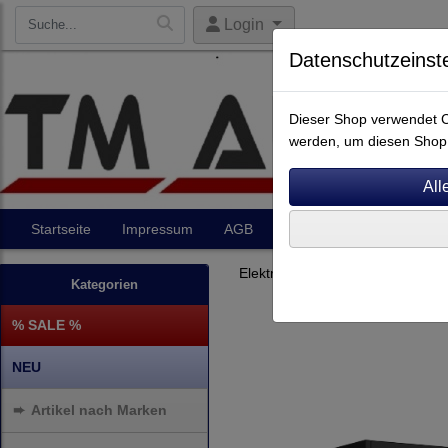
Login
Datenschutzeinst
Dieser Shop verwendet Co
werden, um diesen Shop 
Startseite
Impressum
AGB
Artikel
Kontakt
Elektronik
Endverstärker
Kategorien
% SALE %
NEU
➨
Artikel nach Marken