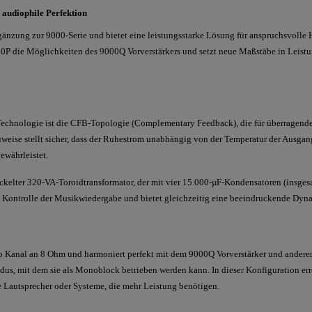
 audiophile Perfektion
gänzung zur 9000-Serie und bietet eine leistungsstarke Lösung für anspruchsvolle H
000P die Möglichkeiten des 9000Q Vorverstärkers und setzt neue Maßstäbe in Leistun
Technologie ist die CFB-Topologie (Complementary Feedback), die für überragend
auweise stellt sicher, dass der Ruhestrom unabhängig von der Temperatur der Ausgang
ewährleistet.
wickelter 320-VA-Toroidtransformator, der mit vier 15.000-µF-Kondensatoren (insges
 Kontrolle der Musikwiedergabe und bietet gleichzeitig eine beeindruckende Dyn
o Kanal an 8 Ohm und harmoniert perfekt mit dem 9000Q Vorverstärker und andere
dus, mit dem sie als Monoblock betrieben werden kann. In dieser Konfiguration e
e Lautsprecher oder Systeme, die mehr Leistung benötigen.