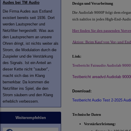
Audes bei TM Audio
Design und Verarbeitung
Die Firma Audes aus Estland
Die Audiolab 9000P folgt dem elegan
existiert bereits seit 1936. Dort
sich nahtlos in jedes High-End-Audi
werden Lautsprecher und
Netzfilter hergestellt. Was aus
Hier finden Sie den passenden Vorver
den Lautsprechern an unsere
Aktion: Beim Kauf von Vor- und Ends
Ohren dringt, ist nichts weiter als
Strom, die Modulation durch die
Zuspieler und die Verstärkung
Link:
des Signals. Ist ein Anteil an
Testbericht Fairaudio Audiolab 9000
dieser Kette nicht "sauber",
macht sich das im Klang
Testbericht areadvd Audiolab 900
bemerkbar. Da kommen die
Netzfilter ins Spiel, die den
Download:
Strom säubern und den Klang
Testbericht Audio Test 2-2025 Aud
erheblich verbessern.
Technische Daten
Weiterempfehlen
Verstärkerleistung: