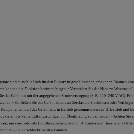
eräte sind ausschließlich für den Einsatz in geschlossenen, trockenen Räumen kon
en können die Funktion beeinträchtigen. • Vermeiden Sie die Nähe zu Wasserquelle
 Sie das Gerät nur mit der angegebenen Stromversorgung (z. B. 220–240 V AC). Ein
achen. • Schließen Sie das Gerät niemals an überlastete Steckdosen oder Verlänger
Komponenten darf das Gerät nicht in Betrieb genommen werden. 3. Betrieb und Belü
Blockieren Sie keine Lüftungsschlitze, um Überhitzung zu vermeiden. • Achten Sie 
m), um eine optimale Belüftung sicherzustellen. 4. Kinder und Haustiere: • Halte
einteilen, die verschluckt werden könnten.