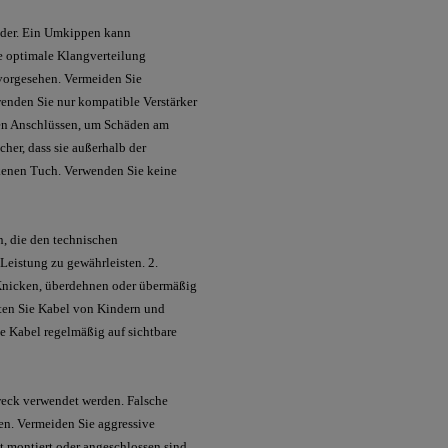
tänder. Ein Umkippen kann
ne optimale Klangverteilung
 vorgesehen. Vermeiden Sie
wenden Sie nur kompatible Verstärker
den Anschlüssen, um Schäden am
cher, dass sie außerhalb der
ckenen Tuch. Verwenden Sie keine
n, die den technischen
 Leistung zu gewährleisten. 2.
 Knicken, überdehnen oder übermäßig
lten Sie Kabel von Kindern und
ie Kabel regelmäßig auf sichtbare
weck verwendet werden. Falsche
n. Vermeiden Sie aggressive
t montiert oder angeschlossen sind,