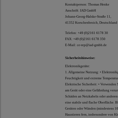
Kontaktperson: Thomas Henke
Anschrift: IAD GmbH
Johann-Georg-Halske-Straße 11,
41352 Korschenbroich, Deutschland
Telefon: +49 (0)2161 6178 30
FAX: +49 (0)2161 6178 350
E-Mail:
ce-rep@iad-gmbh.de
Sicherheitshinweise:
Elektronikgeräte:
1. Allgemeine Nutzung: • Elektronikg
Feuchtigkeit und extreme Temperatur
Elektrische Sicherheit: • Verwenden
am Gerät oder eine Gefährdung verurs
Schäden an Netzkabeln oder anderen 
eine stabile und flache Oberfläche. 
Geräten oder Wänden (mindestens 10 c
Haustieren fern, insbesondere von Kl