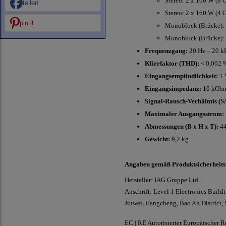
Stereo: 2 x 100 W (8
teilen
Stereo: 2 x 160 W (4
pin it
Monoblock (Brücke):
Monoblock (Brücke):
Frequenzgang:
20 Hz – 20 kH
Klirrfaktor (THD):
< 0,002 
Eingangsempfindlichkeit:
1 
Eingangsimpedanz:
10 kOh
Signal-Rausch-Verhältnis (S/
Maximaler Ausgangsstrom:
Abmessungen (B x H x T):
44
Gewicht:
9,2 kg
Angaben gemäß Produktsicherheit
Hersteller: IAG Gruppe Ltd.
Anschrift: Level 1 Electronics Buildi
Jiuwei, Hangcheng, Bao An District
EC | RE Autorisierter Europäischer R