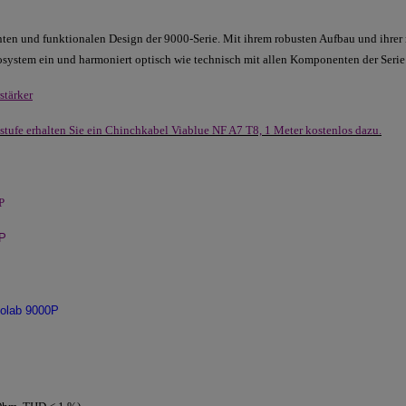
ten und funktionalen Design der 9000-Serie. Mit ihrem robusten Aufbau und ihrer 
osystem ein und harmoniert optisch wie technisch mit allen Komponenten der Serie
stärker
tufe erhalten Sie ein Chinchkabel Viablue NF A7 T8, 1 Meter kostenlos dazu
.
P
0P
iolab 9000P