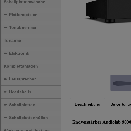
Schallplattenwäsche
➨
Plattenspieler
➨
Tonabnehmer
Tonarme
➨
Elektronik
Komplettanlagen
➨
Lautsprecher
➨
Headshells
Beschreibung
Bewertung
➨
Schallplatten
➨
Schallplattenhüllen
Endverstärker Audiolab 900
Werkzeug und Justage