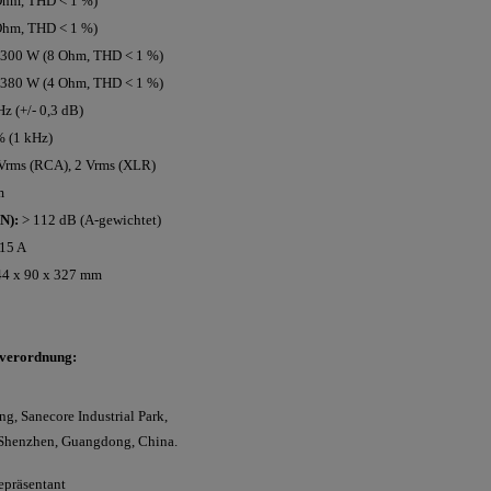
 Ohm, THD < 1 %)
 Ohm, THD < 1 %)
 300 W (8 Ohm, THD < 1 %)
 380 W (4 Ohm, THD < 1 %)
z (+/- 0,3 dB)
% (1 kHz)
Vrms (RCA), 2 Vrms (XLR)
m
N):
> 112 dB (A-gewichtet)
15 A
4 x 90 x 327 mm
sverordnung:
ng, Sanecore Industrial Park,
, Shenzhen, Guangdong, China.
epräsentant