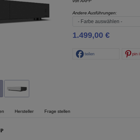
von
AAPP
Andere Ausführungen:
1.499,00 €
teilen
pin i
en
Hersteller
Frage stellen
0P