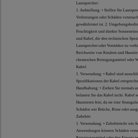
Lautsprecher:
1. Aufstellung: • Stellen Sie Lautsp
Verletzungen oder Schäden verursache
gewährleistet ist. 2. Umgebungsbedi
Feuchtigkeit und direkte Sonneneinst
und Kabel, die den technischen Spez
Lautsprecher oder Verstärker zu verhi
Reichweite von Kindern und Haustiere
chemischen Reinigungsmittel oder W
Kabel:
1. Verwendung: • Kabel sind ausschl
Spezifikationen der Kabel entsprechen
Handhabung: • Ziehen Sie niemals am
belasten Sie das Kabel nicht. Kabel 
Haustieren fern, da sie eine Strangul
Schäden wie Brüche, Risse oder ausg
Zubehör:
1. Verwendung: • Zubehörteile wie A
Anwendungen können Schäden verursac
Reinigungsmittel oder den Einsatz in