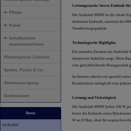
Leistungsstarke Stereo-Endstufe für
➨
Pflege
Die Audiolab 9000P ist die ideale Er
dedizierte Endstufe, erweitert die 9
➨
Kabel
Verarbeitungsqualität.
➨
Schallplatten
Technologische Highlights
waschmaschinen
Ein zentrales Element der Audiolab-
Plattenspieler Zubehör
thermische Stabilität sorgt. Diese B
eine gleichbleibende Klangqualität g
Spikes, Pucks & Co.
Im Inneren arbeitet ein speziell ent
Stromversorgung
Kombination ermöglicht eine präzise
Gerätebasen
Leistung und Vielseitigkeit
Die Audiolab 9000P liefert 100 W pr
News
bietet die Endstufe einen Brückenmo
W an 8 Ohm, ideal für anspruchsvoll
01.05.2025