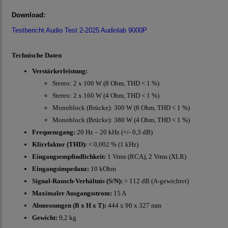
Download:
Testbericht Audio Test 2-2025 Audiolab 9000P
Technische Daten
Verstärkerleistung:
Stereo: 2 x 100 W (8 Ohm, THD < 1 %)
Stereo: 2 x 160 W (4 Ohm, THD < 1 %)
Monoblock (Brücke): 300 W (8 Ohm, THD < 1 %)
Monoblock (Brücke): 380 W (4 Ohm, THD < 1 %)
Frequenzgang:
20 Hz – 20 kHz (+/- 0,3 dB)
Klirrfaktor (THD):
< 0,002 % (1 kHz)
Eingangsempfindlichkeit:
1 Vrms (RCA), 2 Vrms (XLR)
Eingangsimpedanz:
10 kOhm
Signal-Rausch-Verhältnis (S/N):
> 112 dB (A-gewichtet)
Maximaler Ausgangsstrom:
15 A
Abmessungen (B x H x T):
444 x 90 x 327 mm
Gewicht:
9,2 kg