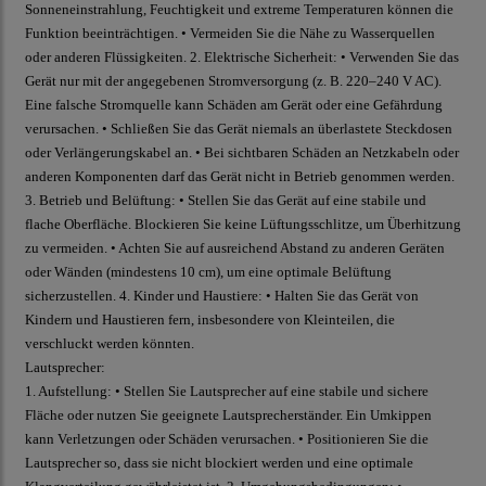
Sonneneinstrahlung, Feuchtigkeit und extreme Temperaturen können die
Funktion beeinträchtigen. • Vermeiden Sie die Nähe zu Wasserquellen
oder anderen Flüssigkeiten. 2. Elektrische Sicherheit: • Verwenden Sie das
Gerät nur mit der angegebenen Stromversorgung (z. B. 220–240 V AC).
Eine falsche Stromquelle kann Schäden am Gerät oder eine Gefährdung
verursachen. • Schließen Sie das Gerät niemals an überlastete Steckdosen
oder Verlängerungskabel an. • Bei sichtbaren Schäden an Netzkabeln oder
anderen Komponenten darf das Gerät nicht in Betrieb genommen werden.
3. Betrieb und Belüftung: • Stellen Sie das Gerät auf eine stabile und
flache Oberfläche. Blockieren Sie keine Lüftungsschlitze, um Überhitzung
zu vermeiden. • Achten Sie auf ausreichend Abstand zu anderen Geräten
oder Wänden (mindestens 10 cm), um eine optimale Belüftung
sicherzustellen. 4. Kinder und Haustiere: • Halten Sie das Gerät von
Kindern und Haustieren fern, insbesondere von Kleinteilen, die
verschluckt werden könnten.
Lautsprecher:
1. Aufstellung: • Stellen Sie Lautsprecher auf eine stabile und sichere
Fläche oder nutzen Sie geeignete Lautsprecherständer. Ein Umkippen
kann Verletzungen oder Schäden verursachen. • Positionieren Sie die
Lautsprecher so, dass sie nicht blockiert werden und eine optimale