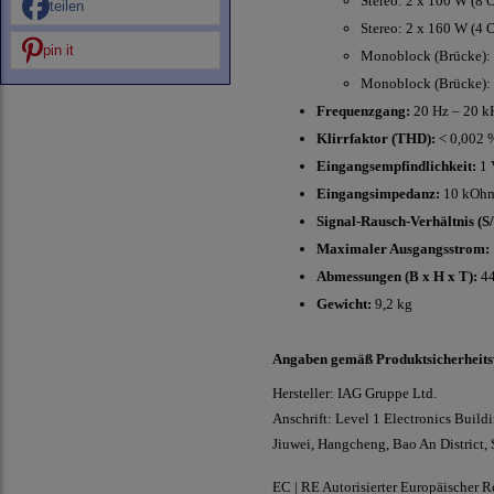
Stereo: 2 x 100 W (8
teilen
Stereo: 2 x 160 W (4
pin it
Monoblock (Brücke):
Monoblock (Brücke):
Frequenzgang:
20 Hz – 20 kH
Klirrfaktor (THD):
< 0,002 
Eingangsempfindlichkeit:
1 
Eingangsimpedanz:
10 kOh
Signal-Rausch-Verhältnis (S/
Maximaler Ausgangsstrom:
Abmessungen (B x H x T):
44
Gewicht:
9,2 kg
Angaben gemäß Produktsicherheit
Hersteller: IAG Gruppe Ltd.
Anschrift: Level 1 Electronics Buildi
Jiuwei, Hangcheng, Bao An District
EC | RE Autorisierter Europäischer R