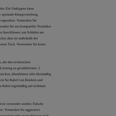
tänder. Ein Umkippen kann
ne optimale Klangverteilung
 vorgesehen. Vermeiden Sie
wenden Sie nur kompatible Verstärker
den Anschlüssen, um Schäden am
cher, dass sie außerhalb der
ckenen Tuch. Verwenden Sie keine
n, die den technischen
 Leistung zu gewährleisten. 2.
 Knicken, überdehnen oder übermäßig
lten Sie Kabel von Kindern und
ie Kabel regelmäßig auf sichtbare
weck verwendet werden. Falsche
n. Vermeiden Sie aggressive
t montiert oder angeschlossen sind,