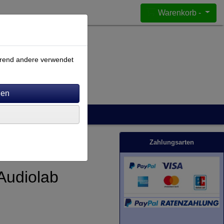
Warenkorb -
ährend andere verwendet
Zahlungsarten
Audiolab