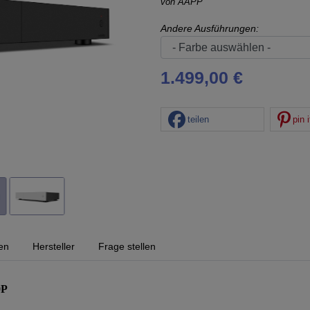
von
AAPP
Andere Ausführungen:
1.499,00 €
teilen
pin i
en
Hersteller
Frage stellen
0P