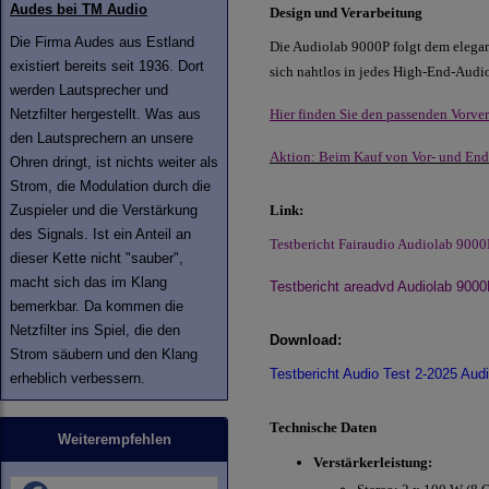
Audes bei TM Audio
Design und Verarbeitung
Die Firma Audes aus Estland
Die Audiolab 9000P folgt dem elegan
existiert bereits seit 1936. Dort
sich nahtlos in jedes High-End-Audi
werden Lautsprecher und
Netzfilter hergestellt. Was aus
Hier finden Sie den passenden Vorver
den Lautsprechern an unsere
Aktion: Beim Kauf von Vor- und Ends
Ohren dringt, ist nichts weiter als
Strom, die Modulation durch die
Zuspieler und die Verstärkung
Link:
des Signals. Ist ein Anteil an
Testbericht Fairaudio Audiolab 9000
dieser Kette nicht "sauber",
macht sich das im Klang
Testbericht areadvd Audiolab 900
bemerkbar. Da kommen die
Netzfilter ins Spiel, die den
Download:
Strom säubern und den Klang
Testbericht Audio Test 2-2025 Aud
erheblich verbessern.
Technische Daten
Weiterempfehlen
Verstärkerleistung: