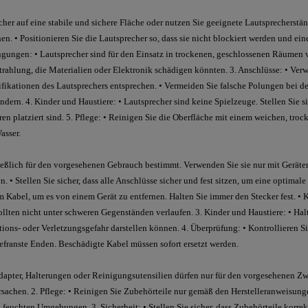
recher auf eine stabile und sichere Fläche oder nutzen Sie geeignete Lautsprechers
n. • Positionieren Sie die Lautsprecher so, dass sie nicht blockiert werden und ei
ngungen: • Lautsprecher sind für den Einsatz in trockenen, geschlossenen Räumen
rahlung, die Materialien oder Elektronik schädigen könnten. 3. Anschlüsse: • Ver
ifikationen des Lautsprechers entsprechen. • Vermeiden Sie falsche Polungen bei 
ndern. 4. Kinder und Haustiere: • Lautsprecher sind keine Spielzeuge. Stellen Sie si
n platziert sind. 5. Pflege: • Reinigen Sie die Oberfläche mit einem weichen, tro
asser.
ießlich für den vorgesehenen Gebrauch bestimmt. Verwenden Sie sie nur mit Geräte
. • Stellen Sie sicher, dass alle Anschlüsse sicher und fest sitzen, um eine optimale
 Kabel, um es von einem Gerät zu entfernen. Halten Sie immer den Stecker fest. •
sollten nicht unter schweren Gegenständen verlaufen. 3. Kinder und Haustiere: • Ha
ations- oder Verletzungsgefahr darstellen können. 4. Überprüfung: • Kontrollieren S
efranste Enden. Beschädigte Kabel müssen sofort ersetzt werden.
dapter, Halterungen oder Reinigungsutensilien dürfen nur für den vorgesehenen Z
hen. 2. Pflege: • Reinigen Sie Zubehörteile nur gemäß den Herstelleranweisunge
 feuchten Umgebungen. 3. Sicherheit: • Stellen Sie sicher, dass Zubehörteile korrek