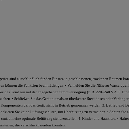
eräte sind ausschließlich für den Einsatz in geschlossenen, trockenen Räumen kon
en können die Funktion beeinträchtigen. • Vermeiden Sie die Nähe zu Wasserquelle
 Sie das Gerät nur mit der angegebenen Stromversorgung (z. B. 220–240 V AC). Ein
achen. • Schließen Sie das Gerät niemals an überlastete Steckdosen oder Verlänger
Komponenten darf das Gerät nicht in Betrieb genommen werden. 3. Betrieb und Belü
Blockieren Sie keine Lüftungsschlitze, um Überhitzung zu vermeiden. • Achten Sie 
m), um eine optimale Belüftung sicherzustellen. 4. Kinder und Haustiere: • Halte
einteilen, die verschluckt werden könnten.