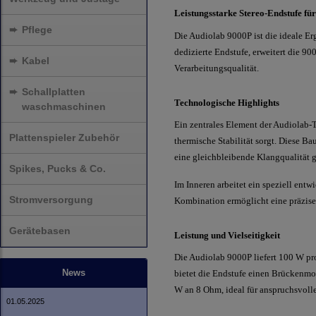
Leistungsstarke Stereo-Endstufe für
➨
Pflege
Die Audiolab 9000P ist die ideale Er
dedizierte Endstufe, erweitert die 9
➨
Kabel
Verarbeitungsqualität.
➨
Schallplatten
Technologische Highlights
waschmaschinen
Ein zentrales Element der Audiolab-
Plattenspieler Zubehör
thermische Stabilität sorgt. Diese B
eine gleichbleibende Klangqualität g
Spikes, Pucks & Co.
Im Inneren arbeitet ein speziell ent
Stromversorgung
Kombination ermöglicht eine präzise
Gerätebasen
Leistung und Vielseitigkeit
Die Audiolab 9000P liefert 100 W pr
News
bietet die Endstufe einen Brückenmo
W an 8 Ohm, ideal für anspruchsvoll
01.05.2025