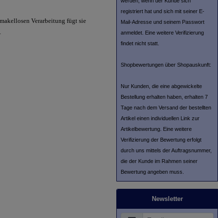
werden, wenn der Kunde sich
registriert hat und sich mit seiner E-
makellosen Verarbeitung fügt sie
Mail-Adresse und seinem Passwort
.
anmeldet. Eine weitere Verifizierung
findet nicht statt.
Shopbewertungen über Shopauskunft:
Nur Kunden, die eine abgewickelte
Bestellung erhalten haben, erhalten 7
Tage nach dem Versand der bestellten
Artikel einen individuellen Link zur
Artikelbewertung. Eine weitere
Verifizierung der Bewertung erfolgt
durch uns mittels der Auftragsnummer,
die der Kunde im Rahmen seiner
Bewertung angeben muss.
Newsletter