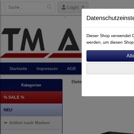
Login
Datenschutzeinst
Dieser Shop verwendet Co
werden, um diesen Shop 
Startseite
Impressum
AGB
Artikel
Kontakt
Elektronik
Endverstärker
Kategorien
% SALE %
NEU
➨
Artikel nach Marken