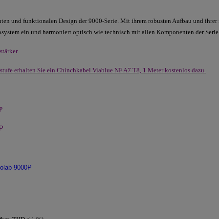
ten und funktionalen Design der 9000-Serie. Mit ihrem robusten Aufbau und ihrer 
osystem ein und harmoniert optisch wie technisch mit allen Komponenten der Serie
stärker
tufe erhalten Sie ein Chinchkabel Viablue NF A7 T8, 1 Meter kostenlos dazu
.
P
0P
iolab 9000P