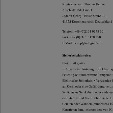
Kontaktperson: Thomas Henke
Anschrift: IAD GmbH
Johann-Georg-Halske-Straße 11,
41352 Korschenbroich, Deutschland
Telefon: +49 (0)2161 6178 30
FAX: +49 (0)2161 6178 350
E-Mail:
ce-rep@iad-gmbh.de
Sicherheitshinweise:
Elektronikgeräte:
1. Allgemeine Nutzung: • Elektronikg
Feuchtigkeit und extreme Temperatur
Elektrische Sicherheit: • Verwenden
am Gerät oder eine Gefährdung verurs
Schäden an Netzkabeln oder anderen 
eine stabile und flache Oberfläche. 
Geräten oder Wänden (mindestens 10 c
Haustieren fern, insbesondere von Kl