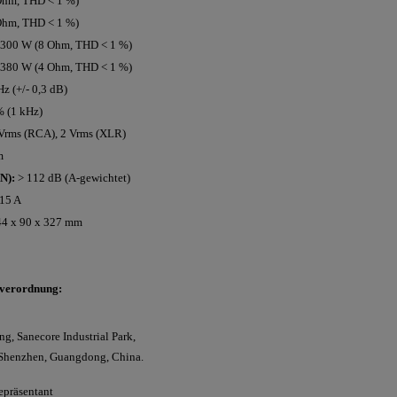
 Ohm, THD < 1 %)
 Ohm, THD < 1 %)
 300 W (8 Ohm, THD < 1 %)
 380 W (4 Ohm, THD < 1 %)
z (+/- 0,3 dB)
% (1 kHz)
Vrms (RCA), 2 Vrms (XLR)
m
N):
> 112 dB (A-gewichtet)
15 A
4 x 90 x 327 mm
sverordnung:
ng, Sanecore Industrial Park,
, Shenzhen, Guangdong, China.
epräsentant