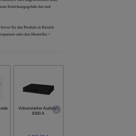
 eine Erstickungsgefahr dar und
bevor Sie das Produkt in Betrieb
epartner oder den Hersteller. •
Endverstäker Goldnote
CD-La
iolab
Vollverstärker Audiolab
PA-10 Evo
8300 A