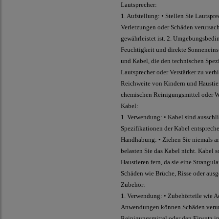
Lautsprecher:
1. Aufstellung: • Stellen Sie Lautsp
Verletzungen oder Schäden verursache
gewährleistet ist. 2. Umgebungsbedi
Feuchtigkeit und direkte Sonneneinst
und Kabel, die den technischen Spez
Lautsprecher oder Verstärker zu verhi
Reichweite von Kindern und Haustiere
chemischen Reinigungsmittel oder W
Kabel:
1. Verwendung: • Kabel sind ausschl
Spezifikationen der Kabel entsprechen
Handhabung: • Ziehen Sie niemals am
belasten Sie das Kabel nicht. Kabel 
Haustieren fern, da sie eine Strangul
Schäden wie Brüche, Risse oder ausg
Zubehör:
1. Verwendung: • Zubehörteile wie A
Anwendungen können Schäden verursac
Reinigungsmittel oder den Einsatz in