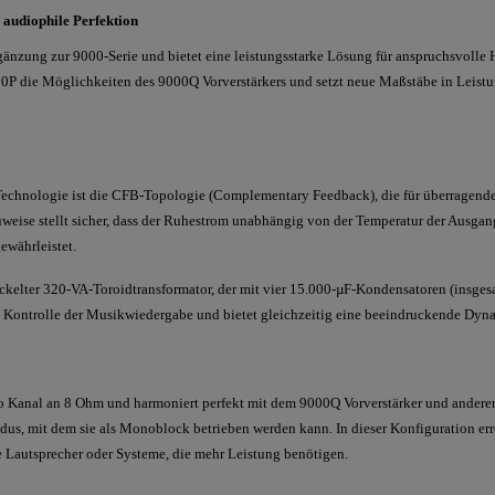
 audiophile Perfektion
gänzung zur 9000-Serie und bietet eine leistungsstarke Lösung für anspruchsvolle H
000P die Möglichkeiten des 9000Q Vorverstärkers und setzt neue Maßstäbe in Leistun
Technologie ist die CFB-Topologie (Complementary Feedback), die für überragend
auweise stellt sicher, dass der Ruhestrom unabhängig von der Temperatur der Ausgang
ewährleistet.
wickelter 320-VA-Toroidtransformator, der mit vier 15.000-µF-Kondensatoren (insges
 Kontrolle der Musikwiedergabe und bietet gleichzeitig eine beeindruckende Dyn
o Kanal an 8 Ohm und harmoniert perfekt mit dem 9000Q Vorverstärker und andere
dus, mit dem sie als Monoblock betrieben werden kann. In dieser Konfiguration e
e Lautsprecher oder Systeme, die mehr Leistung benötigen.