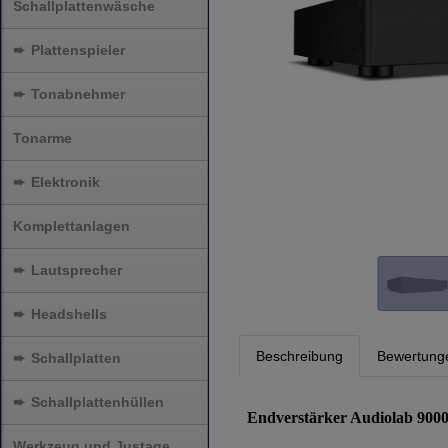
Schallplattenwäsche
➨
Plattenspieler
➨
Tonabnehmer
Tonarme
➨
Elektronik
Komplettanlagen
➨
Lautsprecher
➨
Headshells
Beschreibung
Bewertung
➨
Schallplatten
➨
Schallplattenhüllen
Endverstärker Audiolab 900
Werkzeug und Justage