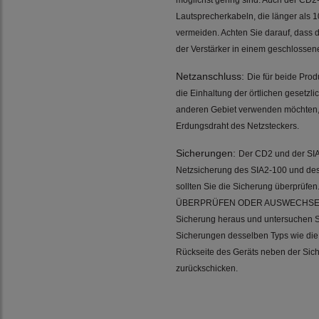
möglichst gering sind. Auch der CD2
Lautsprecherkabeln, die länger als 1
vermeiden. Achten Sie darauf, dass 
der Verstärker in einem geschlossen
Netzanschluss:
Die für beide Pro
die Einhaltung der örtlichen gesetzli
anderen Gebiet verwenden möchten, 
Erdungsdraht des Netzsteckers.
Sicherungen:
Der CD2 und der SIA
Netzsicherung des SIA2-100 und des C
sollten Sie die Sicherung über
ÜBERPRÜFEN ODER AUSWECHSELN. Heb
Sicherung heraus und untersuchen Si
Sicherungen desselben Typs wie die,
Rückseite des Geräts neben der Sich
zurückschicken.