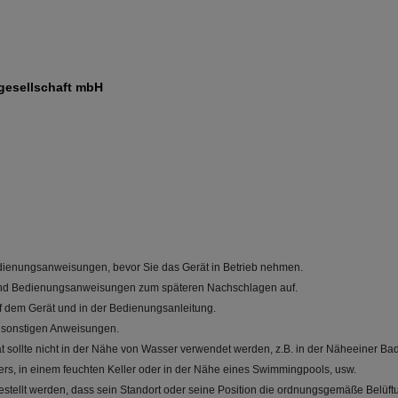
gesellschaft mbH
edienungsanweisungen, bevor Sie das Gerät in Betrieb nehmen.
und Bedienungsanweisungen zum späteren Nachschlagen auf.
 dem Gerät und in der Bedienungsanleitung.
d sonstigen Anweisungen.
ät sollte nicht in der Nähe von Wasser verwendet werden, z.B. in der Näheeiner 
s, in einem feuchten Keller oder in der Nähe eines Swimmingpools, usw.
gestellt werden, dass sein Standort oder seine Position die ordnungsgemäße Belüftu