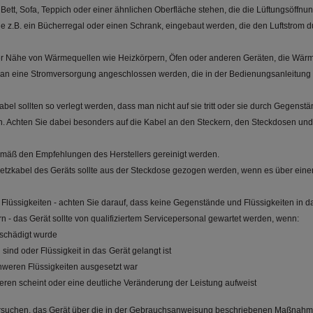
m Bett, Sofa, Teppich oder einer ähnlichen Oberfläche stehen, die die Lüftungsöffnu
, wie z.B. ein Bücherregal oder einen Schrank, eingebaut werden, die den Luftstrom 
 der Nähe von Wärmequellen wie Heizkörpern, Öfen oder anderen Geräten, die Wärm
ur an eine Stromversorgung angeschlossen werden, die in der Bedienungsanleitung
bel sollten so verlegt werden, dass man nicht auf sie tritt oder sie durch Gegenst
 Achten Sie dabei besonders auf die Kabel an den Steckern, den Steckdosen und
gemäß den Empfehlungen des Herstellers gereinigt werden.
Netzkabel des Geräts sollte aus der Steckdose gezogen werden, wenn es über einen
lüssigkeiten - achten Sie darauf, dass keine Gegenstände und Flüssigkeiten in d
n - das Gerät sollte von qualifiziertem Servicepersonal gewartet werden, wenn:
eschädigt wurde
sind oder Flüssigkeit in das
Gerät gelangt ist
weren Flüssigkeiten ausgesetzt war
ieren scheint oder eine deutliche Veränderung der Leistung aufweist
versuchen, das Gerät über die in der Gebrauchsanweisung beschriebenen Maßnahm