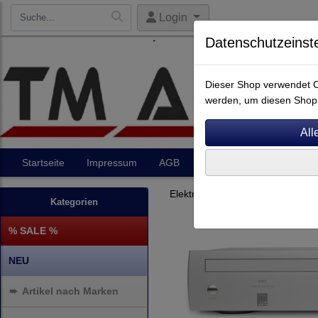
Login
Datenschutzeinst
Dieser Shop verwendet Co
werden, um diesen Shop 
Startseite
Impressum
AGB
Artikel
Kontakt
Elektronik
CD-Player
Kategorien
% SALE %
NEU
➨
Artikel nach Marken