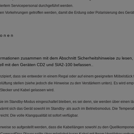
ziertem Servicepersonal durchgeführt werden.
lten Vorkehrungen getroffen werden, damit die Erdung oder Polarisierung des Gerät
i o n e n
ormationen zusammen mit dem Abschnitt Sicherheitshinweise zu lesen, 
ziell mit den Geräten CD2 und SIA2-100 befassen..
zipiert, dass sie entweder in einem Regal oder auf einem geeigneten Möbelstück 
üftung stellen (siehe jedoch die Hinweise zu den Verstärkern unten). Es wird emp
 Stecker und Kabel gelassen wird.
 sie im Standby-Modus eingeschaltet bleiben, es sei denn, sie werden über einen l
rwärmt sich das Gerät sowohl im Standby- als auch im Betriebsmodus. Die Temperatu
cht. Die volle Klangqualität ist sofort verfügbar.
lerweise so aufgestellt werden, dass die Kabellängen sowohl zu den Quellkompone