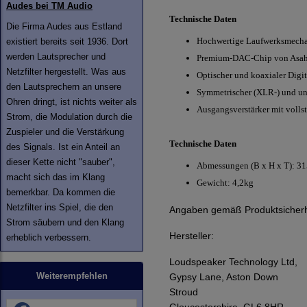
Audes bei TM Audio
Technische Daten
Die Firma Audes aus Estland
Hochwertige Laufwerksmech
existiert bereits seit 1936. Dort
werden Lautsprecher und
Premium-DAC-Chip von Asahi
Netzfilter hergestellt. Was aus
Optischer und koaxialer Digi
den Lautsprechern an unsere
Symmetrischer (XLR-) und u
Ohren dringt, ist nichts weiter als
Ausgangsverstärker mit volls
Strom, die Modulation durch die
Zuspieler und die Verstärkung
Technische Daten
des Signals. Ist ein Anteil an
dieser Kette nicht "sauber",
Abmessungen (B x H x T): 3
macht sich das im Klang
Gewicht: 4,2kg
bemerkbar. Da kommen die
Netzfilter ins Spiel, die den
Angaben gemäß Produktsicherh
Strom säubern und den Klang
Hersteller:
erheblich verbessern.
Loudspeaker Technology Ltd,
Weiterempfehlen
Gypsy Lane, Aston Down
Stroud