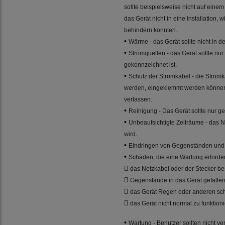
sollte beispielsweise nicht auf eine
das Gerät nicht in eine Installation
behindern könnten.
•
Wärme - das Gerät sollte nicht in
•
Stromquellen - das Gerät sollte n
gekennzeichnet ist.
•
Schutz der Stromkabel - die Stromka
werden, eingeklemmt werden können.
verlassen.
•
Reinigung - Das Gerät sollte nur 
•
Unbeaufsichtigte Zeiträume - das 
wird.
•
Eindringen von Gegenständen und F
•
Schäden, die eine Wartung erforder

das Netzkabel oder der Stecker b

Gegenstände in das Gerät gefallen 

das Gerät Regen oder anderen sch

das Gerät nicht normal zu funktion
•
Wartung - Benutzer sollten nicht 