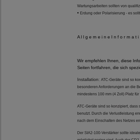
Wartungsarbeiten sollten von qualifi
•
Erdung oder Polarisierung - es sol
A l l g e m e i n e I n f o r m a t 
Wir empfehlen Ihnen, diese Inf
Seiten fortfahren, die sich spe
Installation:
ATC-Geräte sind so kon
besonderen Anforderungen an die Bel
mindestens 100 mm (4 Zoll) Platz für
ATC-Geräte sind so konzipiert, dass
benutzt. Durch die Verlustleistung e
nach dem Einschalten des Netzes errei
Der SIA2-100-Verstärker sollte idea