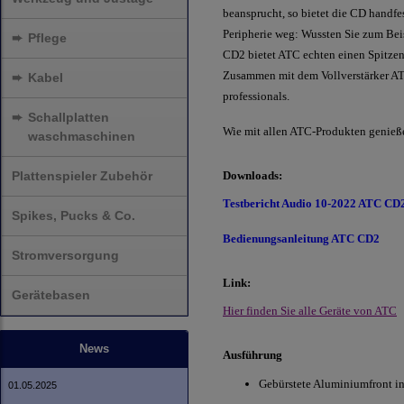
beansprucht, so bietet die CD handfe
Peripherie weg: Wussten Sie zum Beis
➨
Pflege
CD2 bietet ATC echten einen Spitzen
Zusammen mit dem Vollverstärker ATC 
➨
Kabel
professionals.
➨
Schallplatten
Wie mit allen ATC-Produkten genieße
waschmaschinen
Plattenspieler Zubehör
Downloads:
Testbericht Audio 10-2022 ATC CD
Spikes, Pucks & Co.
Bedienungsanleitung ATC CD2
Stromversorgung
Link:
Gerätebasen
Hier finden Sie alle Geräte von ATC
News
Ausführung
Gebürstete Aluminiumfront in 
01.05.2025