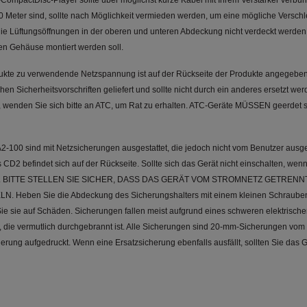
-CompactDisc-Player sollte über möglichst kurze Kabel mit Ihrem Verstärker ver
0 Meter sind, sollte nach Möglichkeit vermieden werden, um eine mögliche Verschl
die Lüftungsöffnungen in der oberen und unteren Abdeckung nicht verdeckt werden
en Gehäuse montiert werden soll.
dukte zu verwendende Netzspannung ist auf der Rückseite der Produkte angegeben.
chen Sicherheitsvorschriften geliefert und sollte nicht durch ein anderes ersetzt we
wenden Sie sich bitte an ATC, um Rat zu erhalten. ATC-Geräte MÜSSEN geerdet se
2-100 sind mit Netzsicherungen ausgestattet, die jedoch nicht vom Benutzer aus
D2 befindet sich auf der Rückseite. Sollte sich das Gerät nicht einschalten, wenn
prüfen. BITTE STELLEN SIE SICHER, DASS DAS GERÄT VOM STROMNETZ GETRENN
en Sie die Abdeckung des Sicherungshalters mit einem kleinen Schraubenz
e sie auf Schäden. Sicherungen fallen meist aufgrund eines schweren elektrischen
 die vermutlich durchgebrannt ist. Alle Sicherungen sind 20-mm-Sicherungen vom T
erung aufgedruckt. Wenn eine Ersatzsicherung ebenfalls ausfällt, sollten Sie das 