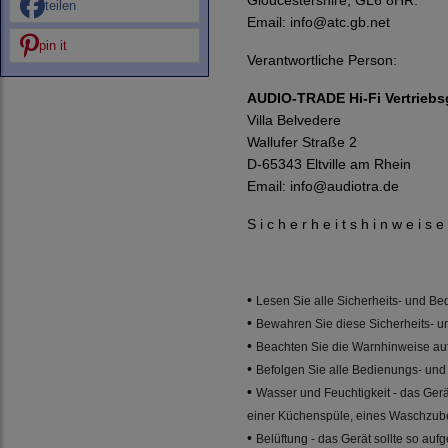
Gloucestershire, GL6 8HR.
teilen
Email:
info@atc.gb.net
pin it
Verantwortliche Person:
AUDIO-TRADE Hi-Fi Vertriebs
Villa Belvedere
Wallufer Straße 2
D-65343 Eltville am Rhein
Email:
info@audiotra.de
S i c h e r h e i t s h i n w e i s e
•
Lesen Sie alle Sicherheits- und B
•
Bewahren Sie diese Sicherheits- 
•
Beachten Sie die Warnhinweise auf
•
Befolgen Sie alle Bedienungs- un
•
Wasser und Feuchtigkeit - das Ger
einer Küchenspüle, eines Waschzuber
•
Belüftung - das Gerät sollte so auf