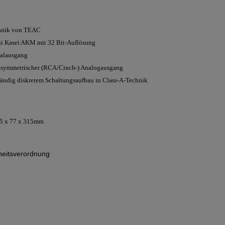
anik von TEAC
 Kasei AKM mit 32 Bit-Auflösung
talausgang
nsymmetrischer (RCA/Cinch-) Analogausgang
tändig diskretem Schaltungsaufbau in Class-A-Technik
15 x 77 x 315mm
eitsverordnung