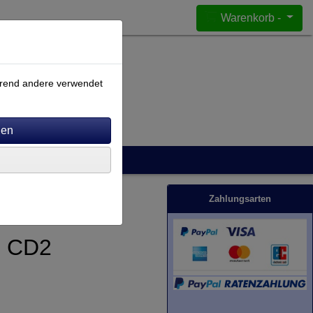
Warenkorb -
ährend andere verwendet
Zahlungsarten
C CD2