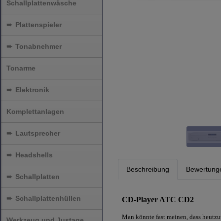
Schallplattenwäsche
➨
Plattenspieler
➨
Tonabnehmer
Tonarme
➨
Elektronik
Komplettanlagen
➨
Lautsprecher
➨
Headshells
Beschreibung
Bewertung
➨
Schallplatten
➨
Schallplattenhüllen
CD-Player ATC CD2
Man könnte fast meinen, dass heutzu
Werkzeug und Justage