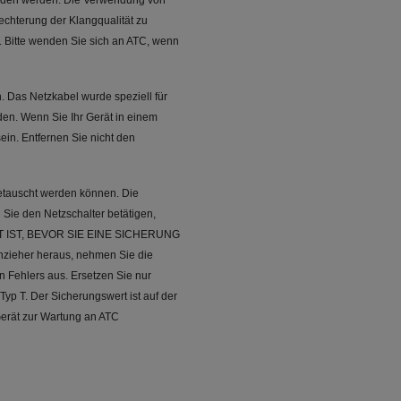
bunden werden. Die Verwendung von
echterung der Klangqualität zu
. Bitte wenden Sie sich an ATC, wenn
 Das Netzkabel wurde speziell für
rden. Wenn Sie Ihr Gerät in einem
in. Entfernen Sie nicht den
getauscht werden können. Die
 Sie den Netzschalter betätigen,
T IST, BEVOR SIE EINE SICHERUNG
ieher heraus, nehmen Sie die
 Fehlers aus. Ersetzen Sie nur
yp T. Der Sicherungswert ist auf der
Gerät zur Wartung an ATC