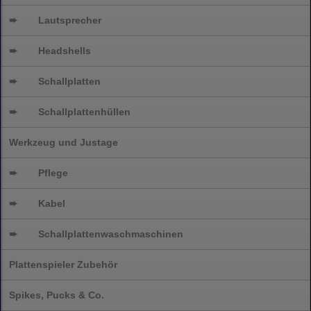
➨
Lautsprecher
➨
Headshells
➨
Schallplatten
➨
Schallplattenhüllen
Werkzeug und Justage
➨
Pflege
➨
Kabel
➨
Schallplatten
waschmaschinen
Plattenspieler Zubehör
Spikes, Pucks & Co.