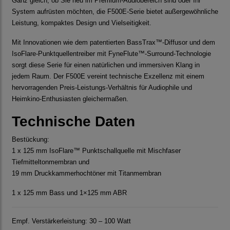
Ganz gleich, ob Sie neu im Premium-Audiobereich sind oder Ihr
System aufrüsten möchten, die F500E-Serie bietet außergewöhnliche
Leistung, kompaktes Design und Vielseitigkeit.
Mit Innovationen wie dem patentierten BassTrax™-Diffusor und dem
IsoFlare-Punktquellentreiber mit FyneFlute™-Surround-Technologie
sorgt diese Serie für einen natürlichen und immersiven Klang in
jedem Raum. Der F500E vereint technische Exzellenz mit einem
hervorragenden Preis-Leistungs-Verhältnis für Audiophile und
Heimkino-Enthusiasten gleichermaßen.
Technische Daten
Bestückung:
1 x 125 mm IsoFlare™ Punktschallquelle mit Mischfaser
Tiefmitteltonmembran und
19 mm Druckkammerhochtöner mit Titanmembran
1 x 125 mm Bass und 1×125 mm ABR
Empf. Verstärkerleistung: 30 – 100 Watt