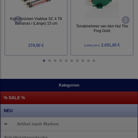
Kabelbrücken Viablue SC 4 T8
Bananas / (Länge) 15 cm
Tonabnehmer van den Hul The
Frog Gold
2.691,00 €
274,00 €
2.990,00 €
Kategorien
% SALE %
NEU
➨
Artikel nach Marken
Schallplattenwäsche