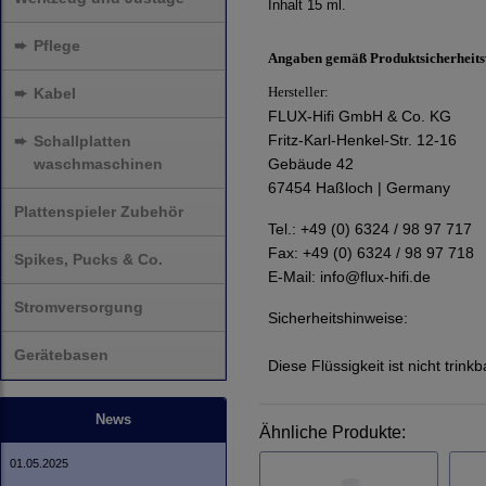
Inhalt 15 ml.
➨
Pflege
Angaben gemäß Produktsicherheit
Hersteller:
➨
Kabel
FLUX-Hifi GmbH & Co. KG
Fritz-Karl-Henkel-Str. 12-16
➨
Schallplatten
waschmaschinen
Gebäude 42
67454 Haßloch | Germany
Plattenspieler Zubehör
Tel.: +49 (0) 6324 / 98 97 717
Fax: +49 (0) 6324 / 98 97 718
Spikes, Pucks & Co.
E-Mail:
info@flux-hifi.de
Stromversorgung
Sicherheitshinweise:
Gerätebasen
Diese Flüssigkeit ist nicht trin
News
Ähnliche Produkte:
01.05.2025