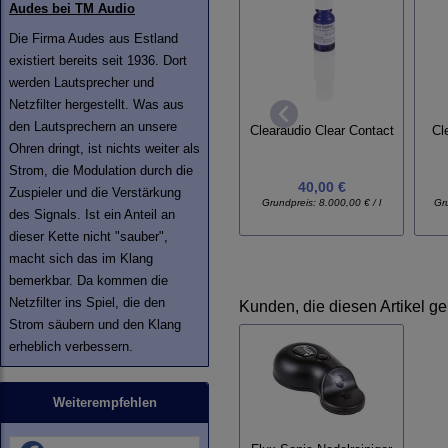
Audes bei TM Audio
Die Firma Audes aus Estland
existiert bereits seit 1936. Dort
werden Lautsprecher und
Netzfilter hergestellt. Was aus
den Lautsprechern an unsere
Clearaudio Clear Contact
Cl
Ohren dringt, ist nichts weiter als
Strom, die Modulation durch die
40,00 €
Zuspieler und die Verstärkung
Grundpreis:
8.000,00 € / l
Gr
des Signals. Ist ein Anteil an
dieser Kette nicht "sauber",
macht sich das im Klang
bemerkbar. Da kommen die
Netzfilter ins Spiel, die den
Kunden, die diesen Artikel ge
Strom säubern und den Klang
erheblich verbessern.
Weiterempfehlen