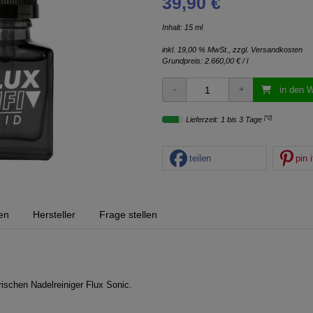
39,90 €
Inhalt: 15 ml
inkl. 19,00 % MwSt., zzgl.
Versandkosten
Grundpreis:
2.660,00 € / l
in den 
[*2]
Lieferzeit: 1 bis 3 Tage
teilen
pin i
en
Hersteller
Frage stellen
rischen Nadelreiniger Flux Sonic.