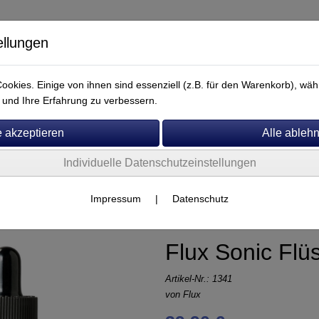
ellungen
okies. Einige von ihnen sind essenziell (z.B. für den Warenkorb), w
und Ihre Erfahrung zu verbessern.
Individuelle Datenschutzeinstellungen
Service
Flux
Impressum
|
Datenschutz
Flux Sonic Flüs
Artikel-Nr.:
1341
von
Flux