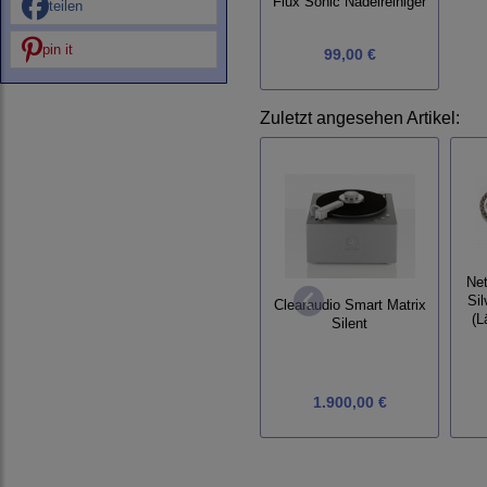
Flux Sonic Nadelreiniger
teilen
pin it
99,00 €
Zuletzt angesehen Artikel:
Net
Si
Clearaudio Smart Matrix
(L
Silent
1.900,00 €