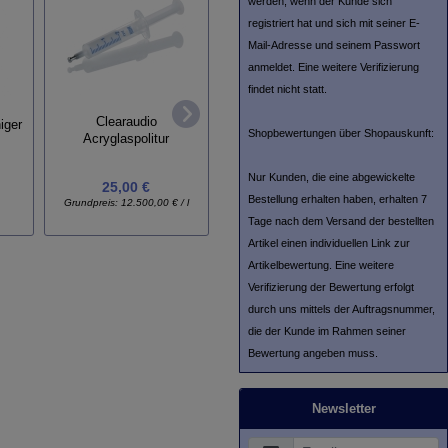
werden, wenn der Kunde sich
registriert hat und sich mit seiner E-
Mail-Adresse und seinem Passwort
anmeldet. Eine weitere Verifizierung
findet nicht statt.
Clearaudio
Cleara
iger
Flux Kufen für Vinyl-
Shopbewertungen über Shopauskunft:
Acryglaspolitur
Turbo
Nur Kunden, die eine abgewickelte
25,00 €
Bestellung erhalten haben, erhalten 7
19,90 €
Grundpreis:
12.500,00 € / l
Grun
Tage nach dem Versand der bestellten
Artikel einen individuellen Link zur
Artikelbewertung. Eine weitere
Verifizierung der Bewertung erfolgt
durch uns mittels der Auftragsnummer,
die der Kunde im Rahmen seiner
Bewertung angeben muss.
Newsletter