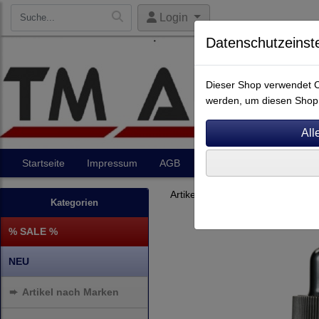
Login
Datenschutzeinst
Dieser Shop verwendet Co
werden, um diesen Shop 
Startseite
Impressum
AGB
Artikel
Kontakt
Artikel nach Marken
F - O
Kategorien
% SALE %
NEU
➨
Artikel nach Marken