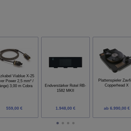
zkabel Viablue X-25
Plattenspieler Zavf
lver Power 2,5 mm² /
Copperhead X
Endverstärker Rotel RB-
änge) 3,00 m Cobra
1582 MKII
559,00 €
1.948,00 €
ab
6.990,00 €