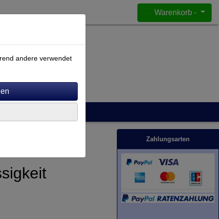
Warenkorb -
ährend andere verwendet
Zahlungsarten
sigkeit