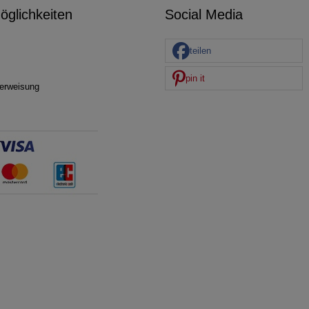
glichkeiten
Social Media
teilen
pin it
erweisung