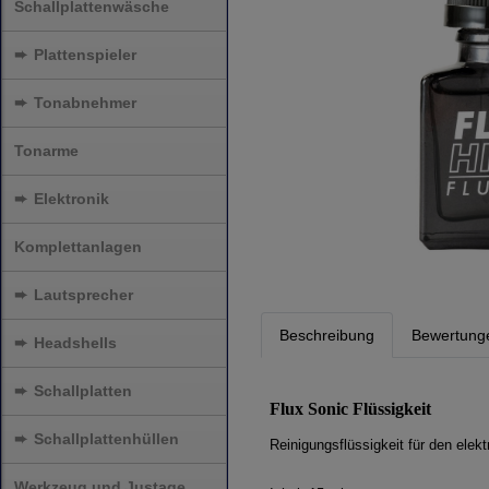
Schallplattenwäsche
➨
Plattenspieler
➨
Tonabnehmer
Tonarme
➨
Elektronik
Komplettanlagen
➨
Lautsprecher
Beschreibung
Bewertung
➨
Headshells
➨
Schallplatten
Flux Sonic Flüssigkeit
➨
Schallplattenhüllen
Reinigungsflüssigkeit für den elekt
Werkzeug und Justage