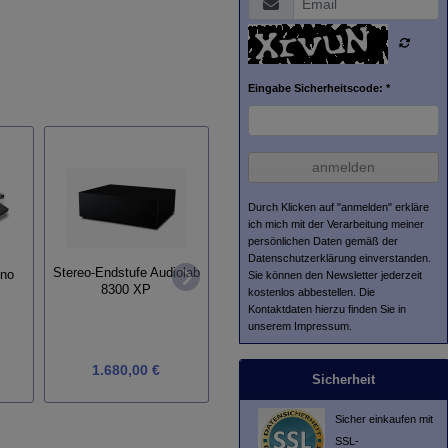
Eingabe Sicherheitscode: *
anmelden
Durch Klicken auf "anmelden" erkläre
ich mich mit der Verarbeitung meiner
Plattenspieler Perpetuum
persönlichen Daten gemäß der
Ebner 1010 MK 2 /
Datenschutzerklärung
einverstanden.
(Farbe) schwarz /
Stereo-Endstufe Audiolab
ino
Sie können den Newsletter jederzeit
Vogelaugenahorn matt /
8300 XP
Ton
kostenlos abbestellen. Die
(Tonabnehmer) Ortofon 2
Tech
Kontaktdaten hierzu finden Sie in
M Bronce
unserem Impressum.
2.636,25 €
1.680,00 €
2.775,00 €
Sicherheit
Sicher einkaufen mit
SSL-