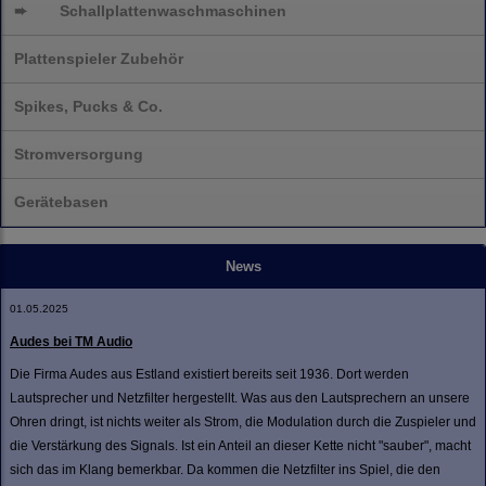
➨
Schallplatten
waschmaschinen
Plattenspieler Zubehör
Spikes, Pucks & Co.
Stromversorgung
Gerätebasen
News
01.05.2025
Audes bei TM Audio
Die Firma Audes aus Estland existiert bereits seit 1936. Dort werden
Lautsprecher und Netzfilter hergestellt. Was aus den Lautsprechern an unsere
Ohren dringt, ist nichts weiter als Strom, die Modulation durch die Zuspieler und
die Verstärkung des Signals. Ist ein Anteil an dieser Kette nicht "sauber", macht
sich das im Klang bemerkbar. Da kommen die Netzfilter ins Spiel, die den