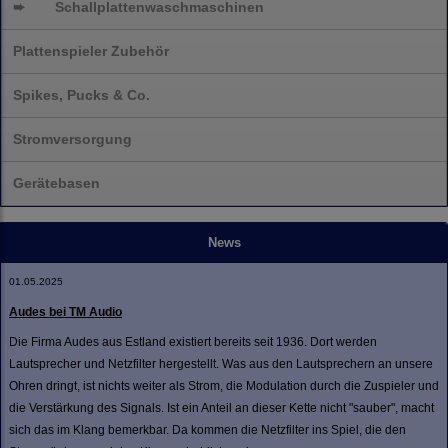
➨
Schallplatten
waschmaschinen
Plattenspieler Zubehör
Spikes, Pucks & Co.
Stromversorgung
Gerätebasen
News
01.05.2025
Audes bei TM Audio
Die Firma Audes aus Estland existiert bereits seit 1936. Dort werden
Lautsprecher und Netzfilter hergestellt. Was aus den Lautsprechern an unsere
Ohren dringt, ist nichts weiter als Strom, die Modulation durch die Zuspieler und
die Verstärkung des Signals. Ist ein Anteil an dieser Kette nicht "sauber", macht
sich das im Klang bemerkbar. Da kommen die Netzfilter ins Spiel, die den