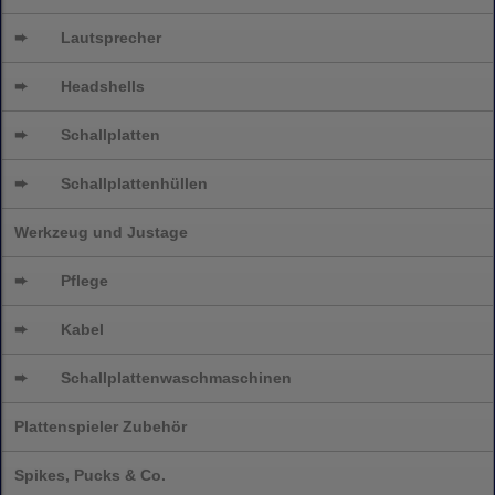
➨
Lautsprecher
➨
Headshells
➨
Schallplatten
➨
Schallplattenhüllen
Werkzeug und Justage
➨
Pflege
➨
Kabel
➨
Schallplatten
waschmaschinen
Plattenspieler Zubehör
Spikes, Pucks & Co.