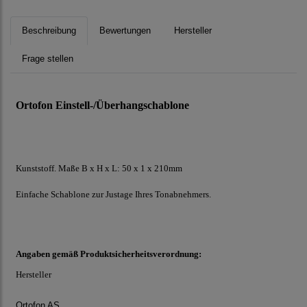
Beschreibung
Bewertungen
Hersteller
Frage stellen
Ortofon Einstell-/Überhangschablone
Kunststoff. Maße B x H x L: 50 x 1 x 210mm
Einfache Schablone zur Justage Ihres Tonabnehmers.
Angaben gemäß Produktsicherheitsverordnung:
Hersteller
Ortofon AS