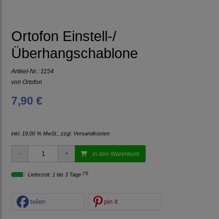
Ortofon Einstell-/
Überhangschablone
Artikel-Nr.:
1154
von
Ortofon
7,90 €
inkl. 19,00 % MwSt., zzgl.
Versandkosten
in den Warenkorb
[*2]
Lieferzeit: 1 bis 3 Tage
teilen
pin it