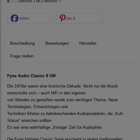
[*2]
Lieferzeit: 1 bis 2 Wochen
teilen
pin it
Beschreibung
Bewertungen
Hersteller
Frage stellen
Fyne Audio Classic 8 SM
Die 1970er waren eine ikonische Dekade. Nicht nur die Musik
entwickelte sich – auch HiFi in den eigenen
vier Wänden zu genießen wurde zum wichtigen Thema. Neue
Technologien, Entwicklungen und
Techniken führten zu bahnbrechenden Audioprodukten, die „Kult-
Status“ erreichen sollten.
Es war eine wahrhaftige „Vintage“ Zeit für Audiophile.
Die Fyne Vintage Classic Serie erscheint in einem traditionellen