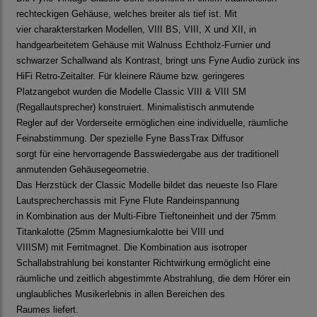
rechteckigen Gehäuse, welches breiter als tief ist. Mit
vier charakterstarken Modellen, VIII BS, VIII, X und XII, in
handgearbeitetem Gehäuse mit Walnuss Echtholz-Furnier und
schwarzer Schallwand als Kontrast, bringt uns Fyne Audio zurück ins
HiFi Retro-Zeitalter. Für kleinere Räume bzw. geringeres
Platzangebot wurden die Modelle Classic VIII & VIII SM
(Regallautsprecher) konstruiert. Minimalistisch anmutende
Regler auf der Vorderseite ermöglichen eine individuelle, räumliche
Feinabstimmung. Der spezielle Fyne BassTrax Diffusor
sorgt für eine hervorragende Basswiedergabe aus der traditionell
anmutenden Gehäusegeometrie.
Das Herzstück der Classic Modelle bildet das neueste Iso Flare
Lautsprecherchassis mit Fyne Flute Randeinspannung
in Kombination aus der Multi-Fibre Tieftoneinheit und der 75mm
Titankalotte (25mm Magnesiumkalotte bei VIII und
VIIISM) mit Ferritmagnet. Die Kombination aus isotroper
Schallabstrahlung bei konstanter Richtwirkung ermöglicht eine
räumliche und zeitlich abgestimmte Abstrahlung, die dem Hörer ein
unglaubliches Musikerlebnis in allen Bereichen des
Raumes liefert.