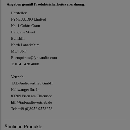
Angaben gemäß Produktsicherheitsverordnung:
Hersteller:
FYNE AUDIO Limited
No. 1 Cubitt Court
Belgrave Street
Bellshill
North Lanarkshire
ML4 3NP
E: enquiries@fyneaudio.com
T: 0141 428 4008
Vertrieb:
TAD-Audiovertrieb GmbH
Hallwanger Str. 14
83209 Prien am Chiemsee
hifi@tad-audiovertrieb.de
Tel: +49 (0)8052 9573273
Ähnliche Produkte: