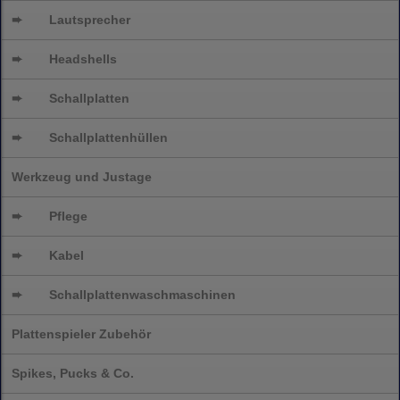
➨
Lautsprecher
➨
Headshells
➨
Schallplatten
➨
Schallplattenhüllen
Werkzeug und Justage
➨
Pflege
➨
Kabel
➨
Schallplatten
waschmaschinen
Plattenspieler Zubehör
Spikes, Pucks & Co.