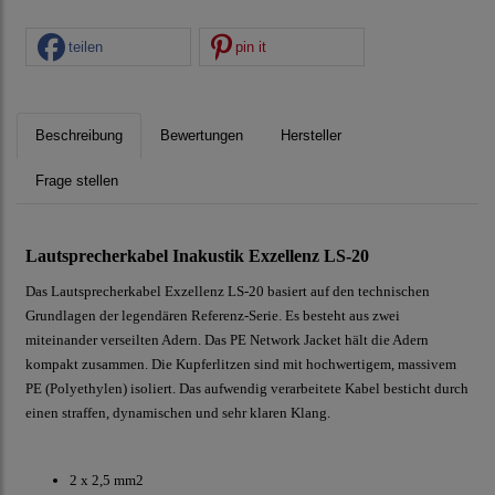
teilen
pin it
Beschreibung
Bewertungen
Hersteller
Frage stellen
Lautsprecherkabel Inakustik Exzellenz LS-20
Das Lautsprecherkabel Exzellenz LS-20 basiert auf den technischen
Grundlagen der legendären Referenz-Serie. Es besteht aus zwei
miteinander verseilten Adern. Das PE Network Jacket hält die Adern
kompakt zusammen. Die Kupferlitzen sind mit hochwertigem, massivem
PE (Polyethylen) isoliert. Das aufwendig verarbeitete Kabel besticht durch
einen straffen, dynamischen und sehr klaren Klang.
2 x 2,5 mm2