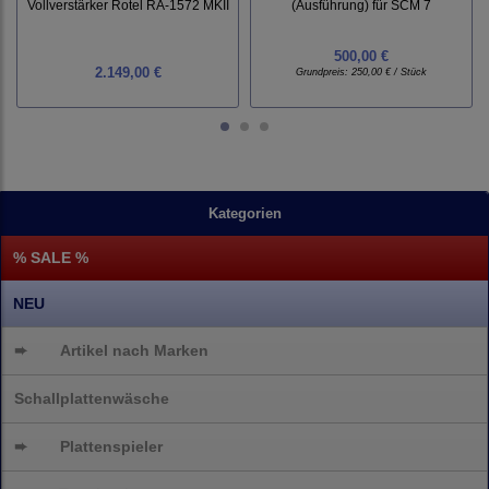
Vollverstärker Rotel RA-1572 MKII
(Ausführung) für SCM 7
500,00 €
2.149,00 €
Grundpreis:
250,00 € / Stück
Kategorien
% SALE %
NEU
➨
Artikel nach Marken
Schallplattenwäsche
➨
Plattenspieler