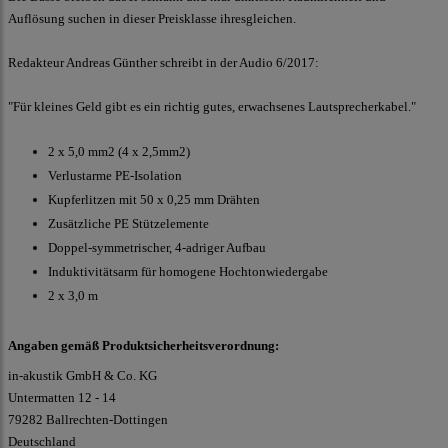
Auflösung suchen in dieser Preisklasse ihresgleichen.
Redakteur Andreas Günther schreibt in der Audio 6/2017:
"Für kleines Geld gibt es ein richtig gutes, erwachsenes Lautsprecherkabel."
2 x 5,0 mm2 (4 x 2,5mm2)
Verlustarme PE-Isolation
Kupferlitzen mit 50 x 0,25 mm Drähten
Zusätzliche PE Stützelemente
Doppel-symmetrischer, 4-adriger Aufbau
Induktivitätsarm für homogene Hochtonwiedergabe
2 x 3,0 m
Angaben gemäß Produktsicherheitsverordnung:
in-akustik GmbH & Co. KG
Untermatten 12 - 14
79282 Ballrechten-Dottingen
Deutschland