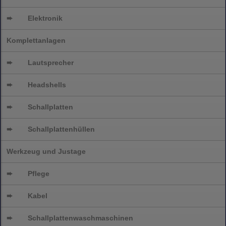
➨
Elektronik
Komplettanlagen
➨
Lautsprecher
➨
Headshells
➨
Schallplatten
➨
Schallplattenhüllen
Werkzeug und Justage
➨
Pflege
➨
Kabel
➨
Schallplatten
waschmaschinen