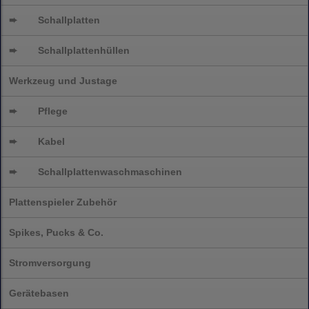
➨
Schallplatten
➨
Schallplattenhüllen
Werkzeug und Justage
➨
Pflege
➨
Kabel
➨
Schallplatten
waschmaschinen
Plattenspieler Zubehör
Spikes, Pucks & Co.
Stromversorgung
Gerätebasen