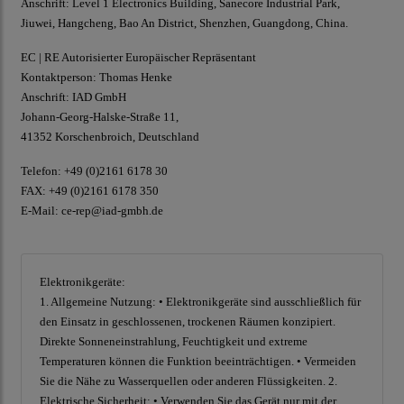
Anschrift: Level 1 Electronics Building, Sanecore Industrial Park,
Jiuwei, Hangcheng, Bao An District, Shenzhen, Guangdong, China.
EC | RE Autorisierter Europäischer Repräsentant
Kontaktperson: Thomas Henke
Anschrift: IAD GmbH
Johann-Georg-Halske-Straße 11,
41352 Korschenbroich, Deutschland
Telefon: +49 (0)2161 6178 30
FAX: +49 (0)2161 6178 350
E-Mail:
ce-rep@iad-gmbh.de
Elektronikgeräte:
1. Allgemeine Nutzung: • Elektronikgeräte sind ausschließlich für
den Einsatz in geschlossenen, trockenen Räumen konzipiert.
Direkte Sonneneinstrahlung, Feuchtigkeit und extreme
Temperaturen können die Funktion beeinträchtigen. • Vermeiden
Sie die Nähe zu Wasserquellen oder anderen Flüssigkeiten. 2.
Elektrische Sicherheit: • Verwenden Sie das Gerät nur mit der