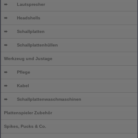
➨
Lautsprecher
➨
Headshells
➨
Schallplatten
➨
Schallplattenhüllen
Werkzeug und Justage
➨
Pflege
➨
Kabel
➨
Schallplatten
waschmaschinen
Plattenspieler Zubehör
Spikes, Pucks & Co.