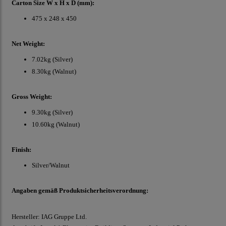
Carton Size W x H x D (mm):
475 x 248 x 450
Net Weight:
7.02kg (Silver)
8.30kg (Walnut)
Gross Weight:
9.30kg (Silver)
10.60kg (Walnut)
Finish:
Silver/Walnut
Angaben gemäß Produktsicherheitsverordnung:
Hersteller: IAG Gruppe Ltd.