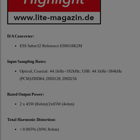
D/A Converter:
ESS Sabre32 Reference ES9018K2M
Input Sampling Rates:
Optical, Coaxial: 44.1kHz~192kHz; USB: 44.1kHz~384kHz
(PCM)/DSD64, DSD128, DSD256
Rated Output Power:
2 x 45W (8ohm)/2x65W (4ohm)
Total Harmonic Distortion:
< 0.005% (30W, 8ohm)