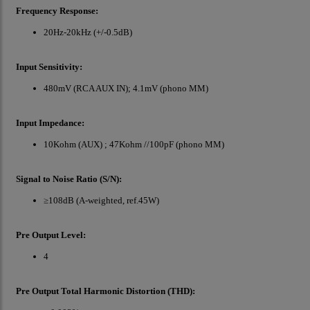
Frequency Response:
20Hz-20kHz (+/-0.5dB)
Input Sensitivity:
480mV (RCA AUX IN); 4.1mV (phono MM)
Input Impedance:
10Kohm (AUX) ; 47Kohm //100pF (phono MM)
Signal to Noise Ratio (S/N):
≥108dB (A-weighted, ref.45W)
Pre Output Level:
4
Pre Output Total Harmonic Distortion (THD):