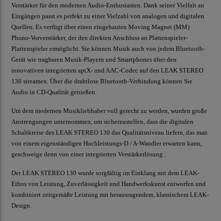
Verstärker für den modernen Audio-Enthusiasten. Dank seiner Vielfalt an
Eingängen passt es perfekt zu einer Vielzahl von analogen und digitalen
Quellen. Es verfügt über einen eingebauten Moving Magnet (MM)
Phono-Vorverstärker, der den direkten Anschluss an Plattenspieler-
Plattenspieler ermöglicht. Sie können Musik auch von jedem Bluetooth-
Gerät wie tragbaren Musik-Playern und Smartphones über den
innovativen integrierten aptX- und AAC-Codec auf den LEAK STEREO
130 streamen. Über die drahtlose Bluetooth-Verbindung können Sie
Audio in CD-Qualität genießen.
Um dem modernen Musikliebhaber voll gerecht zu werden, wurden große
Anstrengungen unternommen, um sicherzustellen, dass die digitalen
Schaltkreise des LEAK STEREO 130 das Qualitätsniveau liefern, das man
von einem eigenständigen Hochleistungs-D / A-Wandler erwarten kann,
geschweige denn von einer integrierten Verstärkerlösung .
Der LEAK STEREO 130 wurde sorgfältig im Einklang mit dem LEAK-
Ethos von Leistung, Zuverlässigkeit und Handwerkskunst entworfen und
kombiniert zeitgemäße Leistung mit herausragendem, klassischem LEAK-
Design.