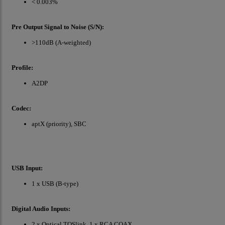
< 0.003%
Pre Output Signal to Noise (S/N):
>110dB (A-weighted)
Profile:
A2DP
Codec:
aptX (priority), SBC
USB Input:
1 x USB (B-type)
Digital Audio Inputs:
2 x Optical TOSlink, 1 x RCA COAX