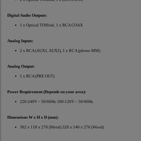
Digital Audio Outputs:
1 x Optical TOSlink, 1 x RCA COAX
Analog Inputs:
2 x RCA (AUX1, AUX2), 1 x RCA (phono MM)
Analog Output:
1 x RCA (PRE OUT)
Power Requirement (Depends on your area):
220-240V ~ 50/60Hz 100-120V ~ 50/60Hz
Dimensions W x H x D (mm):
302 x 118 x 270 (Metal) 326 x 146 x 276 (Wood)