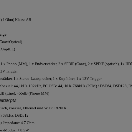
W (4 Ohm) Klasse AB
eige
Coax/Optical)
ptX/aptLL)
 1 x Phono (MM), 1 x Endverstärker, 2 x SPDIF (Coax), 2 x SPDIF (optisch), 1x H
12V Trigger
tärker, 1 x Stereo-Lautsprecher, 1 x Kopfhörer, 1 x 12V-Trigger
h/Koaxial: 44,1kHz-192kHz, PC USB: 44,1kHz-768kHz (PCM) / DSD64, DSD128, 
+6dB (Line), +55dB (Phono MM)
 ES9038Q2M
isch, koaxial, Ethernet und WiFi: 192kHz
M768kHz, DSD512
gs-Impedanz: 4.7 Ohm
by-Modus: < 0.5W