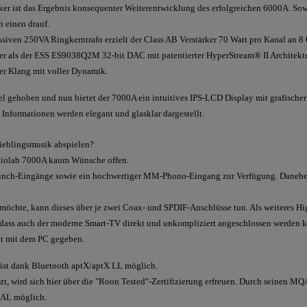
ker ist das Ergebnis konsequenter Weiterentwicklung des erfolgreichen 6000A. Sowo
h einen drauf.
ssiven 250VA Ringkerntrafo erzielt der Class AB Verstärker 70 Watt pro Kanal an 
 als der ESS ES9038Q2M 32-bit DAC mit patentierter HyperStream® II Architektur
ser Klang mit voller Dynamik.
el gehoben und nun bietet der 7000A ein intuitives IPS-LCD Display mit grafisch
Informationen werden elegant und glasklar dargestellt.
Lieblingsmusik abspielen?
udiolab 7000A kaum Wünsche offen.
Cinch-Eingänge sowie ein hochwertiger MM-Phono-Eingang zur Verfügung. Daneben
 möchte, kann dieses über je zwei Coax- und SPDIF-Anschlüsse tun. Als weiteres H
ass auch der moderne Smart-TV direkt und unkompliziert angeschlossen werden
it mit dem PC gegeben.
 ist dank Bluetooth aptX/aptX LL möglich.
t, wird sich hier über die "Roon Tested"-Zertifizierung erfreuen. Durch seinen M
DAL möglich.