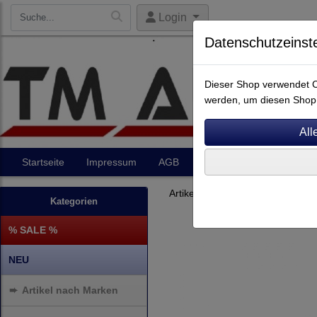
Login
Datenschutzeinst
Dieser Shop verwendet Co
werden, um diesen Shop 
Startseite
Impressum
AGB
Artikel
Kontakt
Artikel nach Marken
A - E
A
Kategorien
% SALE %
NEU
➨
Artikel nach Marken