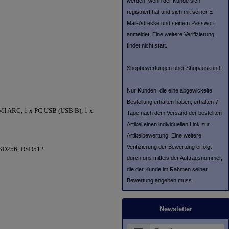
werden, wenn der Kunde sich
registriert hat und sich mit seiner E-
Mail-Adresse und seinem Passwort
anmeldet. Eine weitere Verifizierung
findet nicht statt.
Shopbewertungen über Shopauskunft:
Nur Kunden, die eine abgewickelte
Bestellung erhalten haben, erhalten 7
DMI ARC, 1 x PC USB (USB B), 1 x
Tage nach dem Versand der bestellten
Artikel einen individuellen Link zur
Artikelbewertung. Eine weitere
Verifizierung der Bewertung erfolgt
DSD256, DSD512
durch uns mittels der Auftragsnummer,
die der Kunde im Rahmen seiner
Bewertung angeben muss.
Newsletter