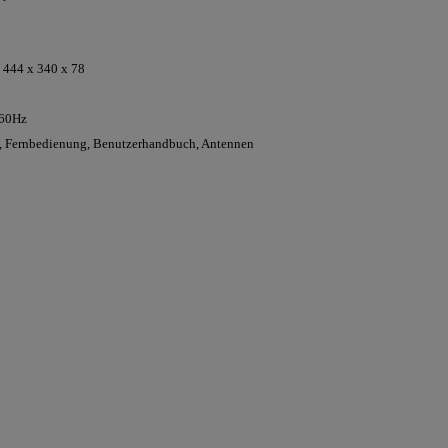
 444 x 340 x 78
/60Hz
, Fernbedienung, Benutzerhandbuch, Antennen