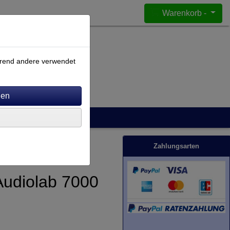
Warenkorb -
ährend andere verwendet
Zahlungsarten
 Audiolab 7000