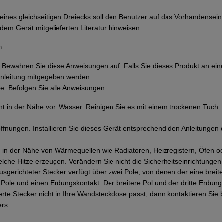
 eines gleichseitigen Dreiecks soll den Benutzer auf das Vorhandensei
dem Gerät mitgelieferten Literatur hinweisen.
n.
.
Bewahren Sie diese Anweisungen auf. Falls Sie dieses Produkt an eine
anleitung mitgegeben werden.
e. Befolgen Sie alle Anweisungen.
ht in der Nähe von Wasser. Reinigen Sie es mit einem trockenen Tuch.
ffnungen. Installieren Sie dieses Gerät entsprechend den Anleitungen d
cht in der Nähe von Wärmequellen wie Radiatoren, Heizregistern, Öfen 
welche Hitze erzeugen. Verändern Sie nicht die Sicherheitseinrichtunge
sgerichteter Stecker verfügt über zwei Pole, von denen der eine breiter
 Pole und einen Erdungskontakt. Der breitere Pol und der dritte Erdung
erte Stecker nicht in Ihre Wandsteckdose passt, dann kontaktieren Sie bi
ers.