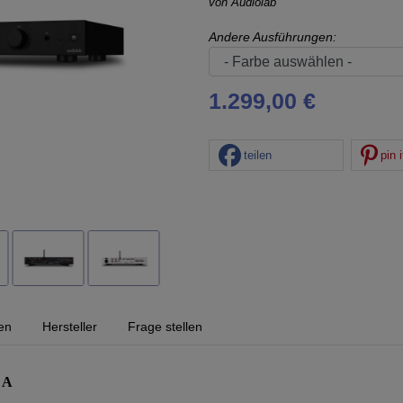
von
Audiolab
Andere Ausführungen:
1.299,00 €
teilen
pin i
en
Hersteller
Frage stellen
 A