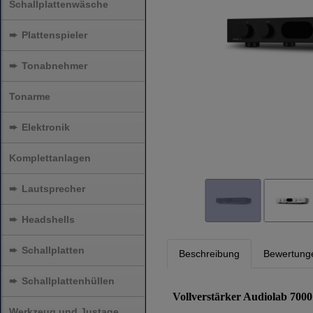
Schallplattenwäsche
➨
Plattenspieler
➨
Tonabnehmer
Tonarme
➨
Elektronik
Komplettanlagen
➨
Lautsprecher
➨
Headshells
➨
Schallplatten
Beschreibung
Bewertung
➨
Schallplattenhüllen
Vollverstärker Audiolab 7000
Werkzeug und Justage