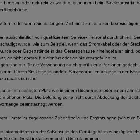
, betreten oder geknickt zu werden, besonders beim Steckeraustritt, 
Gerätegehäuse.
ittern, oder wenn Sie es längere Zeit nicht zu benutzen beabsichtigen,
ten ausschließlich von qualifiziertem Service- Personal durchführen. Ser
eschädigt wurde, wie zum Beispiel, wenn das Stromkabel oder der Stec
et wurde oder Gegenstände in das Gerätegehäuse hineingefallen sind, 
r, es nicht normal funktioniert oder es hinuntergefallen ist.
ngen sind nur für die Verwendung durch qualifizierte Personen gedacht
ieren, führen Sie keinerlei andere Servicearbeiten als jene in der Be
zu qualifiziert sind.
cht an einem beengten Platz wie in einem Bücherregal oder einem ähnli
em offenen Platz. Die Belüftung sollte nicht durch Abdeckung der Belüf
 Vorhänge beeinträchtigt werden.
om Hersteller zugelassene Zubehörteile und Ergänzungen (wie zum Bei
die Informationen an der Außenseite des Gerätegehäuses bezüglich ele
r Sie das Gerät installieren und in Betrieb nehmen.