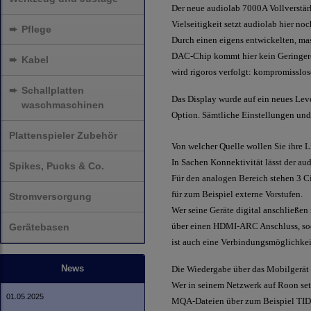
Der neue audiolab 7000A Vollverstär
Vielseitigkeit setzt audiolab hier noc
➨
Pflege
Durch einen eigens entwickelten, ma
DAC-Chip kommt hier kein Geringerer
➨
Kabel
wird rigoros verfolgt: kompromisslo
➨
Schallplatten
Das Display wurde auf ein neues Lev
waschmaschinen
Option. Sämtliche Einstellungen und 
Plattenspieler Zubehör
Von welcher Quelle wollen Sie ihre 
In Sachen Konnektivität lässt der a
Spikes, Pucks & Co.
Für den analogen Bereich stehen 3 
für zum Beispiel externe Vorstufen.
Stromversorgung
Wer seine Geräte digital anschließen
über einen HDMI-ARC Anschluss, sod
Gerätebasen
ist auch eine Verbindungsmöglichke
News
Die Wiedergabe über das Mobilgerät
Wer in seinem Netzwerk auf Roon setz
01.05.2025
MQA-Dateien über zum Beispiel TI