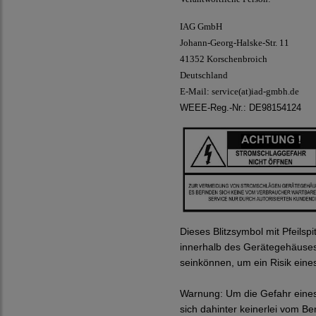
IAG GmbH
Johann-Georg-Halske-Str. 11
41352 Korschenbroich
Deutschland
E-Mail:
service(at)iad-gmbh.de
WEEE-Reg.-Nr.: DE98154124
Dieses Blitzsymbol mit Pfeils
innerhalb des Gerätegehäuses
seinkönnen, um ein Risik eine
Warnung:
Um die Gefahr eines
sich dahinter keinerlei vom Be