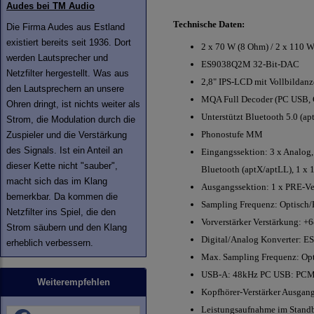
Audes bei TM Audio
Technische Daten:
Die Firma Audes aus Estland
existiert bereits seit 1936. Dort
2 x 70 W (8 Ohm) / 2 x 110 
werden Lautsprecher und
ES9038Q2M 32-Bit-DAC
Netzfilter hergestellt. Was aus
2,8" IPS-LCD mit Vollbildanz
den Lautsprechern an unsere
MQA Full Decoder (PC USB, 
Ohren dringt, ist nichts weiter als
Unterstützt Bluetooth 5.0 (a
Strom, die Modulation durch die
Phonostufe MM
Zuspieler und die Verstärkung
des Signals. Ist ein Anteil an
Eingangssektion: 3 x Analog,
dieser Kette nicht "sauber",
Bluetooth (aptX/aptLL), 1 x 
macht sich das im Klang
Ausgangssektion: 1 x PRE-Vers
bemerkbar. Da kommen die
Sampling Frequenz: Optisc
Netzfilter ins Spiel, die den
Vorverstärker Verstärkung: 
Strom säubern und den Klang
Digital/Analog Konverter:
erheblich verbessern.
Max. Sampling Frequenz: Opt
USB-A: 48kHz PC USB: PC
Weiterempfehlen
Kopfhörer-Verstärker Ausgan
Leistungsaufnahme im Stand