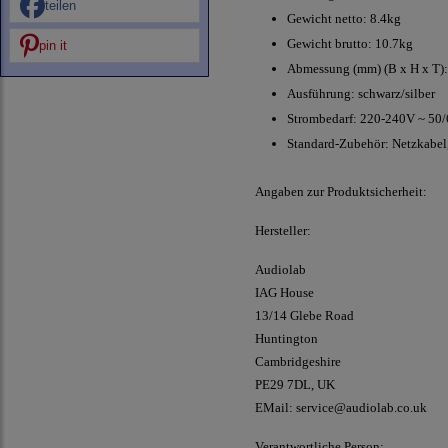
teilen
Gewicht netto: 8.4kg
Gewicht brutto: 10.7kg
pin it
Abmessung (mm) (B x H x T):
Ausführung: schwarz/silber
Strombedarf: 220-240V ~ 50
Standard-Zubehör: Netzkabel
Angaben zur Produktsicherheit:
Hersteller:
Audiolab
IAG House
13/14 Glebe Road
Huntington
Cambridgeshire
PE29 7DL, UK
EMail: service@audiolab.co.uk
Verantwortliche Person: