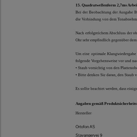
15. Quadratwellenform 2,7ms Arbei
Bei der Beobachtung der Ausgabe Ih
die Verbindung von dem Tonabnehmer
Nach erfolgreichem Abschluss der ob
Ohr sehr empfindlich gegenüber dem 
Um eine optimale Klangwiedergabe z
folgende Vorgehensweise vor und na
• Staub vorsichtig von den Plattenob
• Bitte denken Sie daran, den Staub 
Es sollte beachtet werden, dass ein
Angaben gemäß Produktsicherheit
Hersteller
Ortofon AS
Stavangervej 9