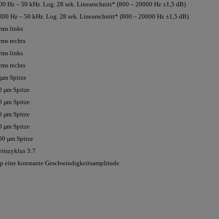
0 Hz – 50 kHz. Log. 28 sek. Linearschnitt* (800 – 20000 Hz ±1,5 dB)
00 Hz – 50 kHz. Log. 28 sek. Linearschnitt* (800 – 20000 Hz ±1,5 dB)
rms links
rms rechts
rms links
rms rechts
 µm Spitze
60 µm Spitze
70 µm Spitze
80 µm Spitze
90 µm Spitze
100 µm Spitze
itszyklus 3:7
ep eine konstante Geschwindigkeitsamplitude.