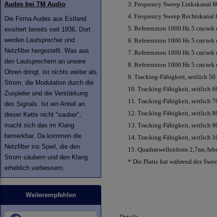
Audes bei TM Audio
3. Frequency Sweep Linkskanal 80
4. Frequency Sweep Rechtskanal 8
Die Firma Audes aus Estland
5. Referenzton 1000 Hz 5 cm/sek 
existiert bereits seit 1936. Dort
werden Lautsprecher und
6. Referenzton 1000 Hz 5 cm/sek 
Netzfilter hergestellt. Was aus
7. Referenzton 1000 Hz 5 cm/sek 
den Lautsprechern an unsere
8. Referenzton 1000 Hz 5 cm/sek 
Ohren dringt, ist nichts weiter als
9. Tracking-Fähigkeit, seitlich 50
Strom, die Modulation durch die
10. Tracking-Fähigkeit, seitlich 
Zuspieler und die Verstärkung
11. Tracking-Fähigkeit, seitlich 
des Signals. Ist ein Anteil an
12. Tracking-Fähigkeit, seitlich 
dieser Kette nicht "sauber",
macht sich das im Klang
13. Tracking-Fähigkeit, seitlich 
bemerkbar. Da kommen die
14. Tracking-Fähigkeit, seitlich 
Netzfilter ins Spiel, die den
15. Quadratwellenform 2,7ms Arbe
Strom säubern und den Klang
* Die Platte hat während des Swe
erheblich verbessern.
Weiterempfehlen
Details