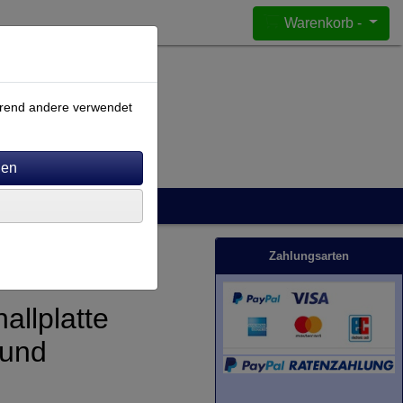
Warenkorb -
ährend andere verwendet
Zahlungsarten
allplatte
ound