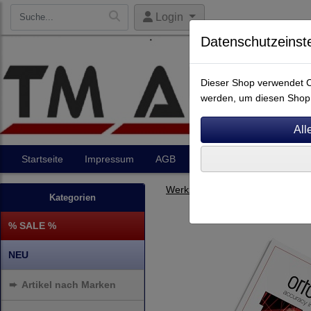
Login
Datenschutzeinst
Dieser Shop verwendet Co
werden, um diesen Shop 
Startseite
Impressum
AGB
Artikel
Kontakt
Werkzeug und Justage
Kategorien
% SALE %
NEU
➨
Artikel nach Marken