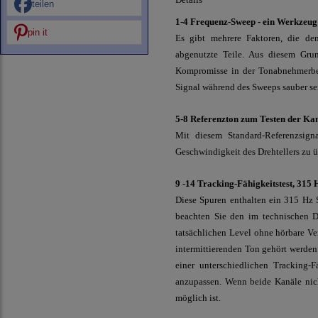
teilen
1-4 Frequenz-Sweep - ein Werkzeug
pin it
Es gibt mehrere Faktoren, die de
abgenutzte Teile. Aus diesem Gru
Kompromisse in der Tonabnehmerbel
Signal während des Sweeps sauber se
5-8 Referenzton zum Testen der Ka
Mit diesem Standard-Referenzsign
Geschwindigkeit des Drehtellers zu ü
9 -14 Tracking-Fähigkeitstest, 315 
Diese Spuren enthalten ein 315 Hz 
beachten Sie den im technischen D
tatsächlichen Level ohne hörbare V
intermittierenden Ton gehört werden
einer unterschiedlichen Tracking-
anzupassen. Wenn beide Kanäle nicht
möglich ist.