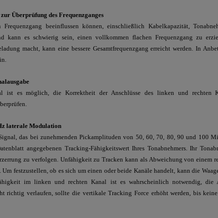
 zur Überprüfung des Frequenzganges
n Frequenzgang beeinflussen können, einschließlich Kabelkapazität, Tonabne
nd kann es schwierig sein, einen vollkommen flachen Frequenzgang zu erz
adung macht, kann eine bessere Gesamtfrequenzgang erreicht werden. In Anbe
in.
nalausgabe
al ist es möglich, die Korrektheit der Anschlüsse des linken und rechten 
berprüfen.
Hz laterale Modulation
Signal, das bei zunehmenden Pickamplituden von 50, 60, 70, 80, 90 und 100 Mi
atenblatt angegebenen Tracking-Fähigkeitswert Ihres Tonabnehmers. Ihr Tonabn
erzerrung zu verfolgen. Unfähigkeit zu Tracken kann als Abweichung von einem r
. Um festzustellen, ob es sich um einen oder beide Kanäle handelt, kann die Waag
Fähigkeit im linken und rechten Kanal ist es wahrscheinlich notwendig, die 
 richtig verlaufen, sollte die vertikale Tracking Force erhöht werden, bis kein