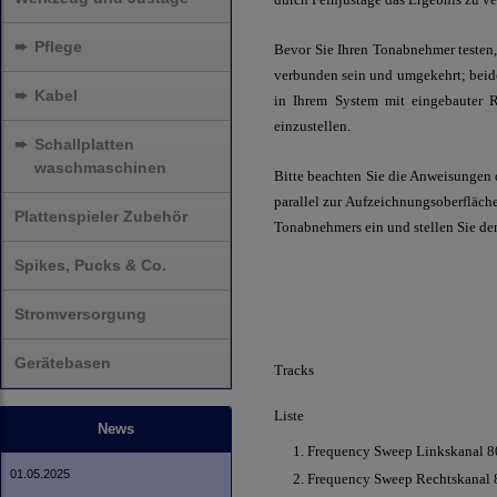
➨
Pflege
Bevor Sie Ihren Tonabnehmer testen, 
verbunden sein und umgekehrt; beide 
➨
Kabel
in Ihrem System mit eingebauter R
einzustellen.
➨
Schallplatten
waschmaschinen
Bitte beachten Sie die Anweisungen d
parallel zur Aufzeichnungsoberfläche
Plattenspieler Zubehör
Tonabnehmers ein und stellen Sie de
Spikes, Pucks & Co.
Stromversorgung
Gerätebasen
Tracks
Liste
News
1. Frequency Sweep Linkskanal 80
01.05.2025
2. Frequency Sweep Rechtskanal 8