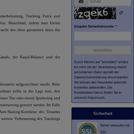
hmerbelastung, Tracking Force und
ielen. Manchmal, indem man kleine
Eingabe Sicherheitscode: *
tracht des oben genannten muss das
anmelden
Kanals, der Kanal-Balance und der
Durch Klicken auf "anmelden" erkläre
ich mich mit der Verarbeitung meiner
persönlichen Daten gemäß der
Datenschutzerklärung
einverstanden.
Sie können den Newsletter jederzeit
krometer aufgezeichnet wurde. Bitte
kostenlos abbestellen. Die
ehmer sollte in der Lage sein, den
Kontaktdaten hierzu finden Sie in
unserem Impressum.
einen Ton oder einem Sputtering und
ensteuerung genutzt werden. Im Falle
Anti-Skating-Korrektur des Tonarms
Sicherheit
e weitere Verbesserung des Trackings
Sicher einkaufen mit
SSL-