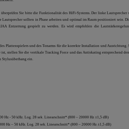
überprüfen Sie bitte die Funktionalität des HiFi-Systems. Der linke Lautsprecher 
Lautsprecher sollten in Phase arbeiten und optimal im Raum positioniert sein. Di
IAA Entzerrung gespielt zu werden. Es wird empfohlen die Lautstärkeregelu
es Plattenspielers und des Tonarms für die korrekte Installation und Ausrichtung. S
 ist, stellen Sie die vertikale Tracking Force und das Antiskating entsprechend 
n Stylusüberhang ein.
0 Hz - 50 kHz. Log. 28 sek. Linearschnitt* (800 – 20000 Hz ±1,5 dB)
00 Hz – 50 kHz. Log. 28 sek. Linearschnitt* (800 – 20000 Hz ±1,5 dB)