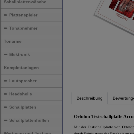
Schallplattenwäsche
➨
Plattenspieler
➨
Tonabnehmer
Tonarme
➨
Elektronik
Komplettanlagen
➨
Lautsprecher
➨
Headshells
Beschreibung
Bewertung
➨
Schallplatten
Ortofon Testschallplatte Acc
➨
Schallplattenhüllen
Mit der Testschallplatte von Ortof
Werkzeug und Justage
durch Feinjustage das Ergebnis zu ve