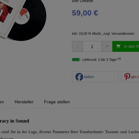
von
Ortofon
59,00 €
inkl. 19,00 % MwSt., zzgl.
Versandkosten
in den 
[*2]
Lieferzeit: 1 bis 3 Tage
teilen
pin i
en
Hersteller
Frage stellen
uracy in Sound
on sind Sie in der Lage, diverse Parameter Ihrer Tonabnehmer- Tonarm- und Lauf
rbessern.