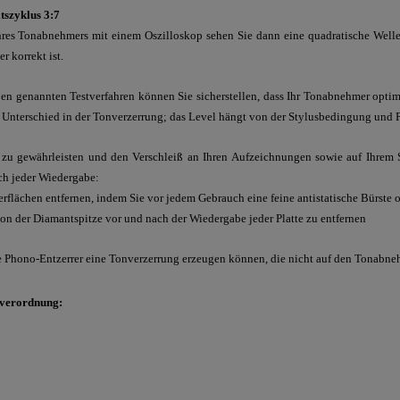
tszyklus 3:7
res Tonabnehmers mit einem Oszilloskop sehen Sie dann eine quadratische Welle,
 korrekt ist.
en genannten Testverfahren können Sie sicherstellen, dass Ihr Tonabnehmer optimi
Unterschied in der Tonverzerrung; das Level hängt von der Stylusbedingung und P
u gewährleisten und den Verschleiß an Ihren Aufzeichnungen sowie auf Ihrem 
ch jeder Wiedergabe:
erflächen entfernen, indem Sie vor jedem Gebrauch eine feine antistatische Bürste
von der Diamantspitze vor und nach der Wiedergabe jeder Platte zu entfernen
ige Phono-Entzerrer eine Tonverzerrung erzeugen können, die nicht auf den Tonab
sverordnung: