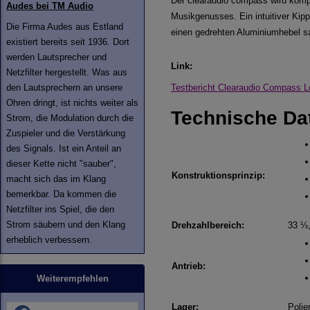
Der clearaudio compass wird komple
Audes bei TM Audio
Musikgenusses. Ein intuitiver Kipp
Die Firma Audes aus Estland
einen gedrehten Aluminiumhebel sa
existiert bereits seit 1936. Dort
werden Lautsprecher und
Link:
Netzfilter hergestellt. Was aus
den Lautsprechern an unsere
Testbericht Clearaudio Compass 
Ohren dringt, ist nichts weiter als
Technische Da
Strom, die Modulation durch die
Zuspieler und die Verstärkung
des Signals. Ist ein Anteil an
dieser Kette nicht "sauber",
Konstruktionsprinzip:
macht sich das im Klang
bemerkbar. Da kommen die
Netzfilter ins Spiel, die den
Strom säubern und den Klang
Drehzahlbereich:
33 ⅓,
erheblich verbessern.
Antrieb:
Weiterempfehlen
Lager:
Polie