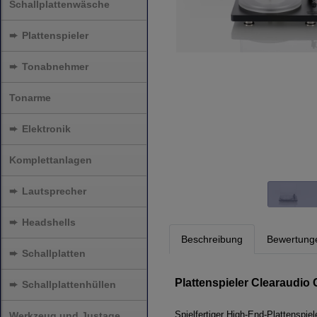
Schallplattenwäsche
➨
Plattenspieler
➨
Tonabnehmer
Tonarme
➨
Elektronik
Komplettanlagen
➨
Lautsprecher
➨
Headshells
Beschreibung
Bewertung
➨
Schallplatten
Plattenspieler Clearaudi
➨
Schallplattenhüllen
Spielfertiger High-End-Plattenspiel
Werkzeug und Justage