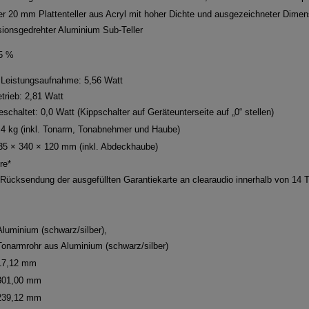
er 20 mm Plattenteller aus Acryl mit hoher Dichte und ausgezeichneter Dimens
sionsgedrehter Aluminium Sub-Teller
05 %
Leistungsaufnahme: 5,56 Watt
trieb: 2,81 Watt
schaltet: 0,0 Watt (Kippschalter auf Geräteunterseite auf „0“ stellen)
,4 kg (inkl. Tonarm, Tonabnehmer und Haube)
35 × 340 × 120 mm (inkl. Abdeckhaube)
re*
 Rücksendung der ausgefüllten Garantiekarte an clearaudio innerhalb von 14 
Aluminium (schwarz/silber),
Tonarmrohr aus Aluminium (schwarz/silber)
17,12 mm
301,00 mm
239,12 mm