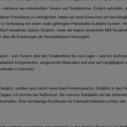
– inklusive neu entwickeltem Tonarm und Tonabnehmer. Einfach aufstellen, a
ieser Preisklasse zu ermöglichen, haben wir unser Know-how auf das klangli
er in Verbindung mit einem exakt gefertigten Plattenteller-Subteller-System.
elfach bewährten Satisfy-Tonarms, sowie der eigens entwickelte MM-Tonabne
eit über die Erwartungen der Kompaktklasse hinausgeht.
teil – vom Tonarm über den Tonabnehmer bis zum Lager – wird mit höchster S
earbeitete Komponenten, ausgesuchte Materialien und eine auf Langlebigkeit
„handmade in Germany“.
langlich, sondern auch durch seine klare Formensprache. Erhältlich in den F
Eleganz mit technischer Raffinesse. Die massive Stahlplatte auf der Unterseite
lverhalten. Eine hochwertige Acrylhaube mit Edelstahl-Gelenken schützt den 