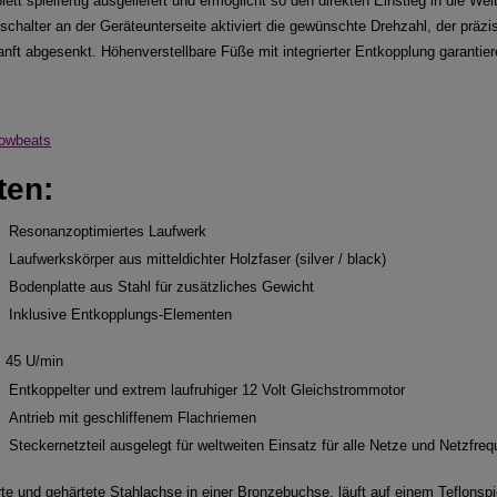
tt spielfertig ausgeliefert und ermöglicht so den direkten Einstieg in die We
schalter an der Geräteunterseite aktiviert die gewünschte Drehzahl, der präzi
nft abgesenkt. Höhenverstellbare Füße mit integrierter Entkopplung garantier
Lowbeats
ten:
Resonanzoptimiertes Laufwerk
Laufwerkskörper aus mitteldichter Holzfaser (silver / black)
Bodenplatte aus Stahl für zusätzliches Gewicht
Inklusive Entkopplungs-Elementen
 45 U/min
Entkoppelter und extrem laufruhiger 12 Volt Gleichstrommotor
Antrieb mit geschliffenem Flachriemen
Steckernetzteil ausgelegt für weltweiten Einsatz für alle Netze und Netzfre
rte und gehärtete Stahlachse in einer Bronzebuchse, läuft auf einem Teflonspi