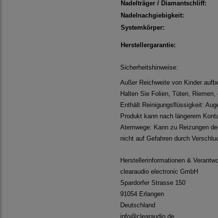
Nadelträger / Diamantschliff:
Nadelnachgiebigkeit:
Systemkörper:
Herstellergarantie:
Sicherheitshinweise:
Außer Reichweite von Kinder aufbe
Halten Sie Folien, Tüten, Riemen, 
Enthält Reinigungsflüssigkeit: Au
Produkt kann nach längerem Konta
Atemwege: Kann zu Reizungen der 
nicht auf Gefahren durch Verschluc
Herstellerinformationen & Verantwo
clearaudio electronic GmbH
Spardorfer Strasse 150
91054 Erlangen
Deutschland
info@clearaudio.de