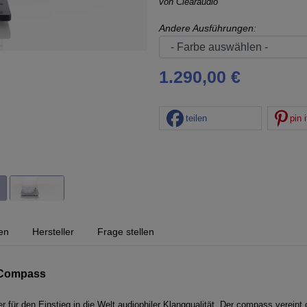
von
Clearaudio
Andere Ausführungen:
1.290,00 €
teilen
pin i
en
Hersteller
Frage stellen
o Compass
er für den Einstieg in die Welt audiophiler Klangqualität. Der compass vereint 