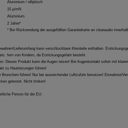
Aluminium / elliptisch
15 µ/mN
Aluminium
2 Jahre*
* Bei Rücksendung der ausgefüllten Garantiekarte an clearaudio innerha
wahren!Lieferumfang kann verschluckbare Kleinteile enthalten. Erstickungsgef
etc. fern von Kindern, da Erstickungsgefahr besteht.
gen: Dieses Produkt kann die Augen reizen! Bei Augenkontakt sofort mit klar
kt zu Hautreizungen führen!
Bronchien führen! Nur bei ausreichender Luftzufuhr benutzen! Einnahme/Ve
ken getestet. Nicht trinken!
rtliche Person für die EU: