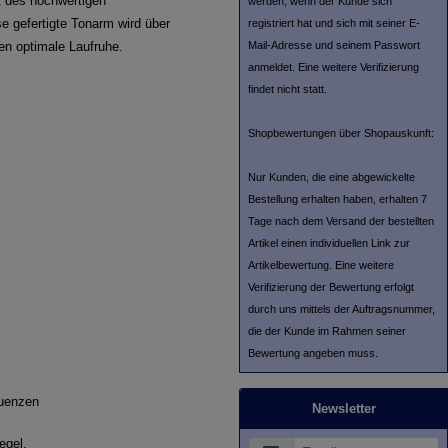
lt des hochwertigen
werden, wenn der Kunde sich
se gefertigte Tonarm wird über
registriert hat und sich mit seiner E-
Mail-Adresse und seinem Passwort
en optimale Laufruhe.
anmeldet. Eine weitere Verifizierung
findet nicht statt.
Shopbewertungen über Shopauskunft:
Nur Kunden, die eine abgewickelte
Bestellung erhalten haben, erhalten 7
Tage nach dem Versand der bestellten
Artikel einen individuellen Link zur
Artikelbewertung. Eine weitere
Verifizierung der Bewertung erfolgt
durch uns mittels der Auftragsnummer,
die der Kunde im Rahmen seiner
Bewertung angeben muss.
quenzen
Newsletter
egel.