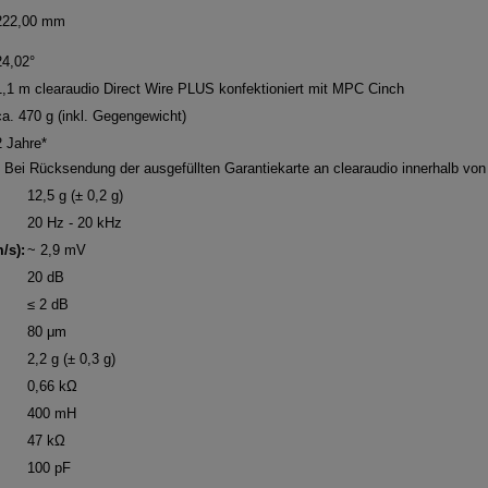
222,00 mm
24,02°
1,1 m clearaudio Direct Wire PLUS konfektioniert mit MPC Cinch
ca. 470 g (inkl. Gegengewicht)
2 Jahre*
* Bei Rücksendung der ausgefüllten Garantiekarte an clearaudio innerhalb vo
12,5 g (± 0,2 g)
20 Hz - 20 kHz
/s):
~ 2,9 mV
20 dB
≤ 2 dB
80 μm
2,2 g (± 0,3 g)
0,66 kΩ
400 mH
47 kΩ
100 pF