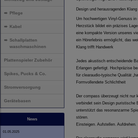
Design und herausragenden Klang 
➨
Pflege
Um hochwertigen Vinyl-Genuss in d
Herzstück bildet ein präzises Lag
➨
Kabel
eine kompakte Version unseres vi
➨
Schallplatten
ein Hörerlebnis ermöglicht, das w
waschmaschinen
Klang trifft Handwerk
Plattenspieler Zubehör
Jedes akustisch entscheidende Bau
Erlangen gefertigt. Hochpräzise b
Spikes, Pucks & Co.
für clearaudio-typische Qualität 
Formvollendete Schlichtheit
Stromversorgung
Der compass überzeugt nicht nur k
Gerätebasen
verbindet sein Design puristische 
unterstützt das resonanzarme Spie
stören.
News
Einsteigen. Aufstellen. Aufdrehen.
01.05.2025