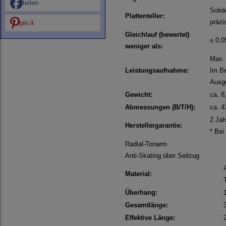
teilen
Solid
Plattenteller:
präzi
pin it
Gleichlauf (bewertet)
± 0,
weniger als:
Max. 
Leistungsaufnahme:
Im Be
Ausge
Gewicht:
ca. 8
Abmessungen (B/T/H):
ca. 4
2 Jah
Herstellergarantie:
* Bei
Radial-Tonarm
Anti-Skating über Seilzug
Material:
Überhang:
Gesamtlänge:
Effektive Länge: