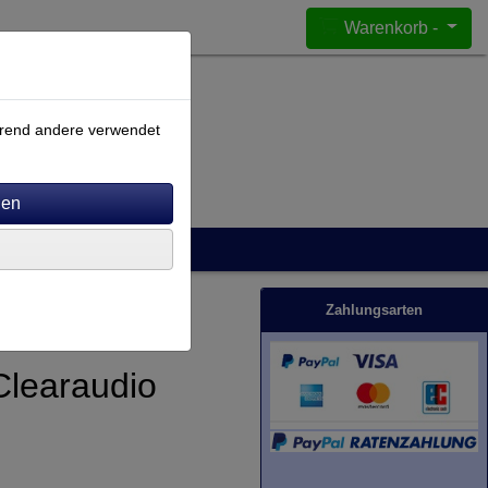
Warenkorb -
ährend andere verwendet
Zahlungsarten
Clearaudio