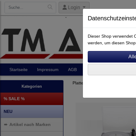
Login
Datenschutzeinst
Dieser Shop verwendet Co
werden, um diesen Shop 
Startseite
Impressum
AGB
Artikel
Kontakt
Plattenspieler
Clearaudio
Kategorien
% SALE %
NEU
➨
Artikel nach Marken