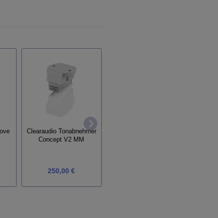
Clearaudio IEC
Einstallschablone / IEC
oove
Clearaudio Tonabnehmer
+ Audiophile
Ac
Concept V2 MM
250,00 €
300,00 €
Grundp