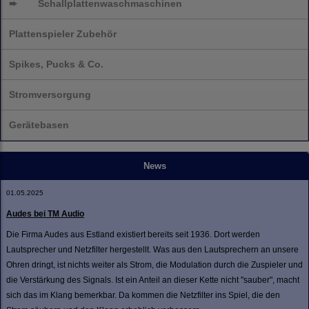
➨
Schallplatten
waschmaschinen
Plattenspieler Zubehör
Spikes, Pucks & Co.
Stromversorgung
Gerätebasen
News
01.05.2025
Audes bei TM Audio
Die Firma Audes aus Estland existiert bereits seit 1936. Dort werden
Lautsprecher und Netzfilter hergestellt. Was aus den Lautsprechern an unsere
Ohren dringt, ist nichts weiter als Strom, die Modulation durch die Zuspieler und
die Verstärkung des Signals. Ist ein Anteil an dieser Kette nicht "sauber", macht
sich das im Klang bemerkbar. Da kommen die Netzfilter ins Spiel, die den