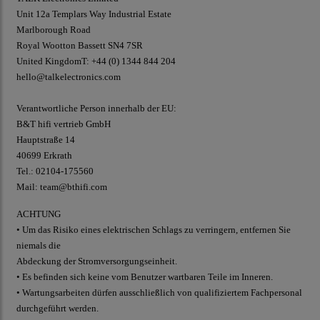
Unit 12a Templars Way Industrial Estate
Marlborough Road
Royal Wootton Bassett SN4 7SR
United Kingdom
T: +44 (0) 1344 844 204
hello@talkelectronics.com
Verantwortliche Person innerhalb der EU:
B&T hifi vertrieb GmbH
Hauptstraße 14
40699 Erkrath
Tel.: 02104-175560
Mail: team@bthifi.com
ACHTUNG
• Um das Risiko eines elektrischen Schlags zu verringern, entfernen Sie
niemals die
Abdeckung der Stromversorgungseinheit.
• Es befinden sich keine vom Benutzer wartbaren Teile im Inneren.
• Wartungsarbeiten dürfen ausschließlich von qualifiziertem Fachpersonal
durchgeführt werden.