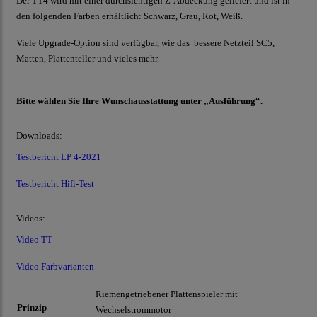
Der TT4 wird mit einer durchsichtigen Z-Abdeckung geliefert und ist in
den folgenden Farben erhältlich: Schwarz, Grau, Rot, Weiß.
Viele Upgrade-Option sind verfügbar, wie das bessere Netzteil SC5,
Matten, Plattenteller und vieles mehr.
Bitte wählen Sie Ihre Wunschausstattung unter „Ausführung“.
Downloads:
Testbericht LP 4-2021
Testbericht Hifi-Test
Videos:
Video TT
Video Farbvarianten
Riemengetriebener Plattenspieler mit
Prinzip
Wechselstrommotor