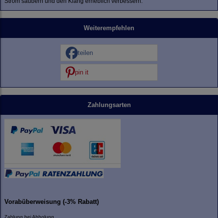
Strom säubern und den Klang erheblich verbessern.
Weiterempfehlen
teilen
pin it
Zahlungsarten
Vorabüberweisung (-3% Rabatt)
Zahlung bei Abholung