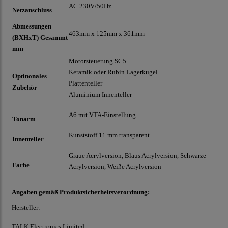
AC 230V/50Hz
Netzanschluss
Abmessungen
463mm x 125mm x 361mm
(BXHxT) Gesammt
mm
Motorsteuerung SC5
Keramik oder Rubin Lagerkugel
Optinonales
Plattenteller
Zubehör
Aluminium Innenteller
A6 mit VTA-Einstellung
Tonarm
Kunststoff 11 mm transparent
Innenteller
Graue Acrylversion, Blaus Acrylversion, Schwarze
Farbe
Acrylversion, Weiße Acrylversion
Angaben gemäß Produktsicherheitsverordnung:
Hersteller:
TALK Electronics Limited