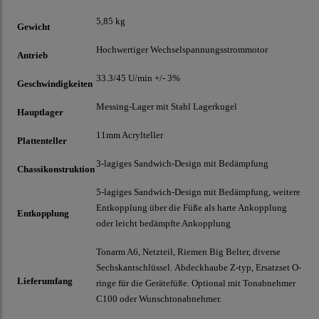
5,85 kg
Gewicht
Hochwertiger Wechselspannungsstrommotor
Antrieb
33.3/45 U/min +/- 3%
Geschwindigkeiten
Messing-Lager mit Stahl Lagerkugel
Hauptlager
11mm Acrylteller
Plattenteller
3-lagiges Sandwich-Design mit Bedämpfung
Chassikonstruktion
5-lagiges Sandwich-Design mit Bedämpfung, weitere
Entkopplung über die Füße als harte Ankopplung
Entkopplung
oder leicht bedämpfte Ankopplung
Tonarm A6, Netzteil, Riemen
Big Belter, diverse
Sechskantschlüssel.
Abdeckhaube Z-typ, Ersatzset O-
Lieferumfang
ringe für die Gerätefüße. Optional mit Tonabnehmer
C100 oder Wunschtonabnehmer.