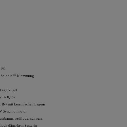
0,1%
lit-Spindle™ Klemmung
Lagerkugel
n +/- 0,1%
r B-7 mit keramischen Lagern
2V Synchronmotor
Nussbaum, weiß oder schwarz
s hoch dämpftem Sustarin