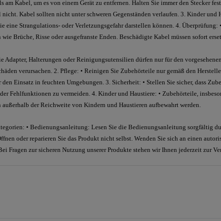
 am Kabel, um es von einem Gerät zu entfernen. Halten Sie immer den Stecker fest
 nicht. Kabel sollten nicht unter schweren Gegenständen verlaufen. 3. Kinder und H
ie eine Strangulations- oder Verletzungsgefahr darstellen können. 4. Überprüfung: 
 wie Brüche, Risse oder ausgefranste Enden. Beschädigte Kabel müssen sofort erse
ie Adapter, Halterungen oder Reinigungsutensilien dürfen nur für den vorgesehen
den verursachen. 2. Pflege: • Reinigen Sie Zubehörteile nur gemäß den Herstell
den Einsatz in feuchten Umgebungen. 3. Sicherheit: • Stellen Sie sicher, dass Zube
der Fehlfunktionen zu vermeiden. 4. Kinder und Haustiere: • Zubehörteile, insbeson
en außerhalb der Reichweite von Kindern und Haustieren aufbewahrt werden.
egorien: • Bedienungsanleitung: Lesen Sie die Bedienungsanleitung sorgfältig dur
fnen oder reparieren Sie das Produkt nicht selbst. Wenden Sie sich an einen autori
 Bei Fragen zur sicheren Nutzung unserer Produkte stehen wir Ihnen jederzeit zur V