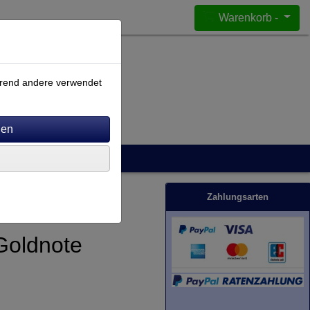
Warenkorb -
ährend andere verwendet
Zahlungsarten
 Goldnote