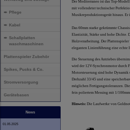
Der Mediterraneo ist das Top-Modell
mit vollendeter technischer Perfektio
➨
Pflege
Musikreproduktionsgerät hinaus. Er 
➨
Kabel
Das 60mm starke gekrümmte Chassis a
Elastizität, Stärke und hohe Dichte. 
➨
Schallplatten
Holzverarbeitung. Der Plattenspieler 
waschmaschinen
eleganten Linienführung eine echte I
Plattenspieler Zubehör
Die Steuerung des Antriebes übernimm
wird der 12V-Synchronmotor durch Fo
Spikes, Pucks & Co.
Motorsteuerung sind hohe Dynamik u
Drehzahl 33/45 und eine speicherbar
Stromversorgung
möglichen Fertigungstoleranzen. Die 
fein poliertem Messing mit 1/100mm T
Gerätebasen
Hinweis:
Die Laufwerke von Goldnote
News
01.05.2025