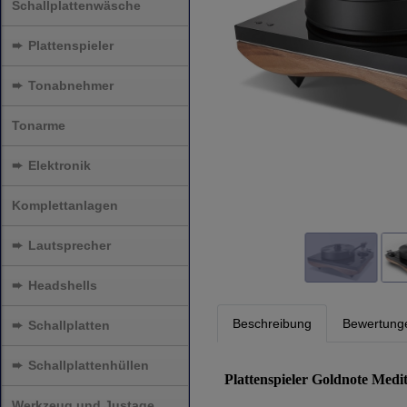
Schallplattenwäsche
➨
Plattenspieler
➨
Tonabnehmer
Tonarme
➨
Elektronik
Komplettanlagen
➨
Lautsprecher
➨
Headshells
Beschreibung
Bewertung
➨
Schallplatten
➨
Schallplattenhüllen
Plattenspieler Goldnote Medi
Werkzeug und Justage