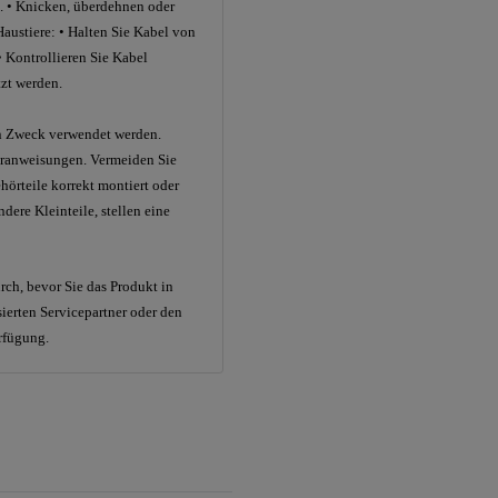
. • Knicken, überdehnen oder
austiere: • Halten Sie Kabel von
• Kontrollieren Sie Kabel
tzt werden.
en Zweck verwendet werden.
eranweisungen. Vermeiden Sie
hörteile korrekt montiert oder
dere Kleinteile, stellen eine
ch, bevor Sie das Produkt in
sierten Servicepartner oder den
erfügung.