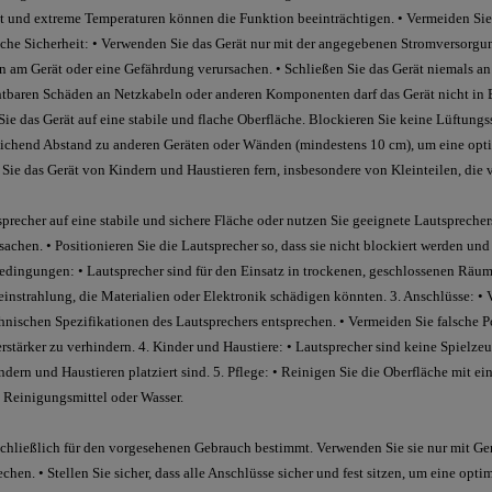
t und extreme Temperaturen können die Funktion beeinträchtigen. • Vermeiden Sie
ische Sicherheit: • Verwenden Sie das Gerät nur mit der angegebenen Stromversorgu
 am Gerät oder eine Gefährdung verursachen. • Schließen Sie das Gerät niemals an
chtbaren Schäden an Netzkabeln oder anderen Komponenten darf das Gerät nicht in
Sie das Gerät auf eine stabile und flache Oberfläche. Blockieren Sie keine Lüftung
reichend Abstand zu anderen Geräten oder Wänden (mindestens 10 cm), um eine opti
n Sie das Gerät von Kindern und Haustieren fern, insbesondere von Kleinteilen, die
tsprecher auf eine stabile und sichere Fläche oder nutzen Sie geeignete Lautsprech
achen. • Positionieren Sie die Lautsprecher so, dass sie nicht blockiert werden un
bedingungen: • Lautsprecher sind für den Einsatz in trockenen, geschlossenen Räu
instrahlung, die Materialien oder Elektronik schädigen könnten. 3. Anschlüsse: •
chnischen Spezifikationen des Lautsprechers entsprechen. • Vermeiden Sie falsche
tärker zu verhindern. 4. Kinder und Haustiere: • Lautsprecher sind keine Spielzeuge
dern und Haustieren platziert sind. 5. Pflege: • Reinigen Sie die Oberfläche mit e
Reinigungsmittel oder Wasser.
chließlich für den vorgesehenen Gebrauch bestimmt. Verwenden Sie sie nur mit Ger
chen. • Stellen Sie sicher, dass alle Anschlüsse sicher und fest sitzen, um eine opti