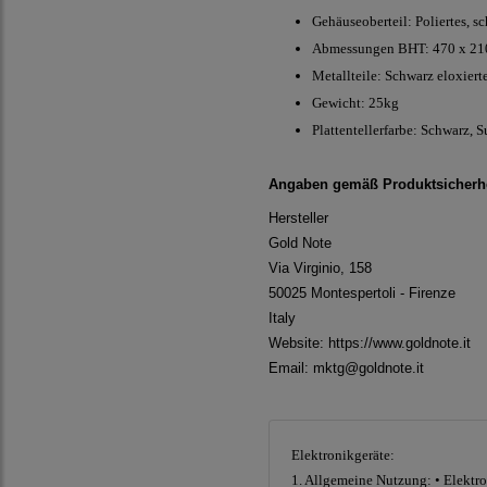
Gehäuseoberteil: Poliertes, s
Abmessungen BHT: 470 x 21
Metallteile: Schwarz eloxier
Gewicht: 25kg
Plattentellerfarbe: Schwarz, S
Angaben gemäß Produktsicherhe
Hersteller
Gold Note
Via Virginio, 158
50025 Montespertoli - Firenze
Italy
Website:
https://www.goldnote.it
Email: mktg@goldnote.it
Elektronikgeräte:
1. Allgemeine Nutzung: • Elektro