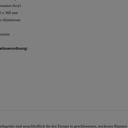
chwarzes Acryl
0 x 360 mm
tes Aluminium
ustarin
itsverordnung:
nikgeräte sind ausschließlich für den Einsatz in geschlossenen, trockenen Räumen 