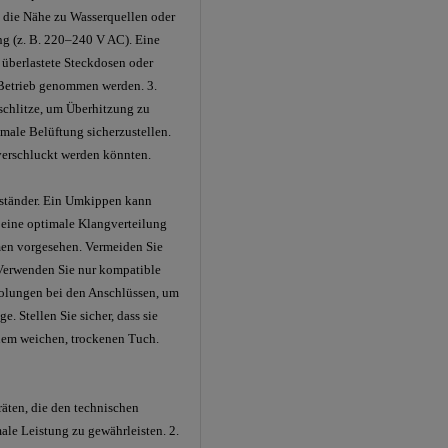
 die Nähe zu Wasserquellen oder
ng (z. B. 220–240 V AC). Eine
 überlastete Steckdosen oder
 Betrieb genommen werden. 3.
sschlitze, um Überhitzung zu
male Belüftung sicherzustellen.
 verschluckt werden könnten.
erständer. Ein Umkippen kann
d eine optimale Klangverteilung
men vorgesehen. Vermeiden Sie
 Verwenden Sie nur kompatible
 Polungen bei den Anschlüssen, um
. Stellen Sie sicher, dass sie
inem weichen, trockenen Tuch.
äten, die den technischen
male Leistung zu gewährleisten. 2.