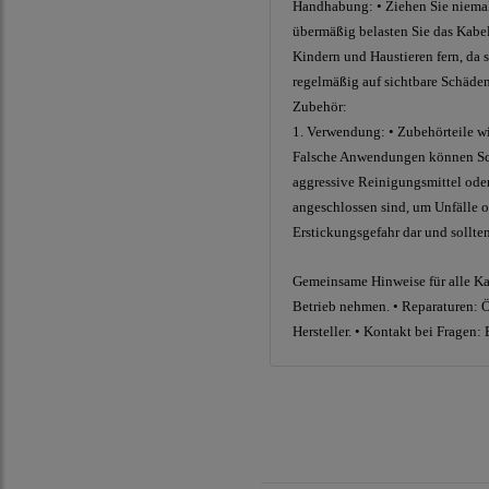
Handhabung: • Ziehen Sie niemals
übermäßig belasten Sie das Kabel
Kindern und Haustieren fern, da s
regelmäßig auf sichtbare Schäden
Zubehör:
1. Verwendung: • Zubehörteile w
Falsche Anwendungen können Schä
aggressive Reinigungsmittel oder 
angeschlossen sind, um Unfälle o
Erstickungsgefahr dar und sollt
Gemeinsame Hinweise für alle Kat
Betrieb nehmen. • Reparaturen: Öf
Hersteller. • Kontakt bei Fragen: