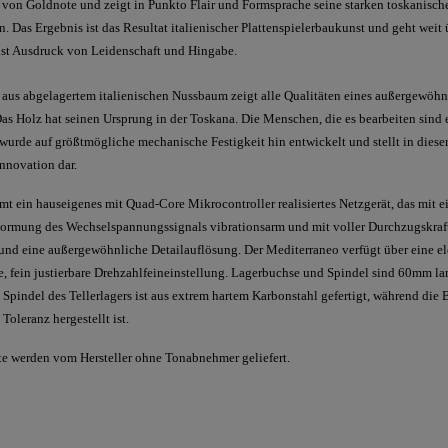
 von Goldnote und zeigt in Punkto Flair und Formsprache seine starken toskanisch
n. Das Ergebnis ist das Resultat italienischer Plattenspielerbaukunst und geht weit 
ist Ausdruck von Leidenschaft und Hingabe.
us abgelagertem italienischen Nussbaum zeigt alle Qualitäten eines außergewöhn
Das Holz hat seinen Ursprung in der Toskana. Die Menschen, die es bearbeiten sind 
wurde auf größtmögliche mechanische Festigkeit hin entwickelt und stellt in dieser 
nnovation dar.
t ein hauseigenes mit Quad-Core Mikrocontroller realisiertes Netzgerät, das mit e
rmung des Wechselspannungssignals vibrationsarm und mit voller Durchzugskraft v
nd eine außergewöhnliche Detailauflösung. Der Mediterraneo verfügt über eine e
e, fein justierbare Drehzahlfeineinstellung. Lagerbuchse und Spindel sind 60mm la
Spindel des Tellerlagers ist aus extrem hartem Karbonstahl gefertigt, während die 
oleranz hergestellt ist.
 werden vom Hersteller ohne Tonabnehmer geliefert.