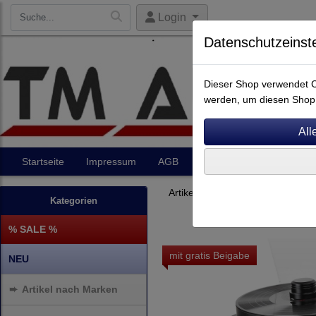
Login
Datenschutzeinst
Dieser Shop verwendet Co
werden, um diesen Shop 
Startseite
Impressum
AGB
Artikel
Kontakt
Artikel nach Marken
F - O
Kategorien
% SALE %
mit gratis Beigabe
NEU
➨
Artikel nach Marken