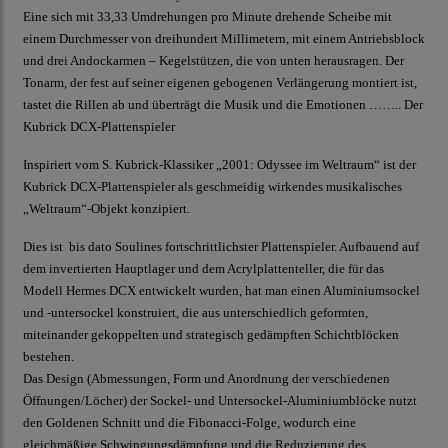
Eine sich mit 33,33 Umdrehungen pro Minute drehende Scheibe mit
einem Durchmesser von dreihundert Millimetern, mit einem Antriebsblock
und drei Andockarmen – Kegelstützen, die von unten herausragen. Der
Tonarm, der fest auf seiner eigenen gebogenen Verlängerung montiert ist,
tastet die Rillen ab und überträgt die Musik und die Emotionen …….. Der
Kubrick DCX-Plattenspieler
Inspiriert vom S. Kubrick-Klassiker „2001: Odyssee im Weltraum“ ist der
Kubrick DCX-Plattenspieler als geschmeidig wirkendes musikalisches
„Weltraum“-Objekt konzipiert.
Dies ist bis dato Soulines fortschrittlichster Plattenspieler. Aufbauend auf
dem invertierten Hauptlager und dem Acrylplattenteller, die für das
Modell Hermes DCX entwickelt wurden, hat man einen Aluminiumsockel
und -untersockel konstruiert, die aus unterschiedlich geformten,
miteinander gekoppelten und strategisch gedämpften Schichtblöcken
bestehen.
Das Design (Abmessungen, Form und Anordnung der verschiedenen
Öffnungen/Löcher) der Sockel- und Untersockel-Aluminiumblöcke nutzt
den Goldenen Schnitt und die Fibonacci-Folge, wodurch eine
gleichmäßige Schwingungsdämpfung und die Reduzierung des