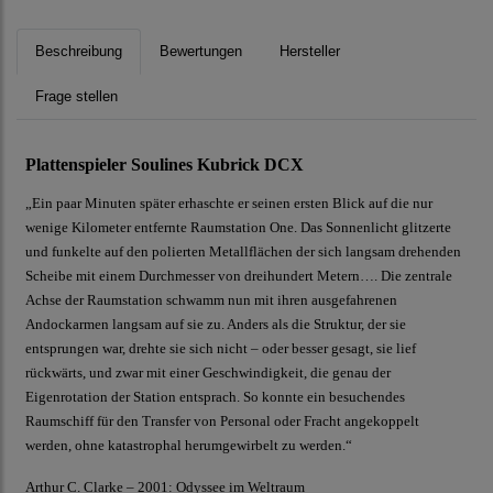
Beschreibung
Bewertungen
Hersteller
Frage stellen
Plattenspieler Soulines Kubrick DCX
„Ein paar Minuten später erhaschte er seinen ersten Blick auf die nur
wenige Kilometer entfernte Raumstation One. Das Sonnenlicht glitzerte
und funkelte auf den polierten Metallflächen der sich langsam drehenden
Scheibe mit einem Durchmesser von dreihundert Metern…. Die zentrale
Achse der Raumstation schwamm nun mit ihren ausgefahrenen
Andockarmen langsam auf sie zu. Anders als die Struktur, der sie
entsprungen war, drehte sie sich nicht – oder besser gesagt, sie lief
rückwärts, und zwar mit einer Geschwindigkeit, die genau der
Eigenrotation der Station entsprach. So konnte ein besuchendes
Raumschiff für den Transfer von Personal oder Fracht angekoppelt
werden, ohne katastrophal herumgewirbelt zu werden.“
Arthur C. Clarke – 2001: Odyssee im Weltraum