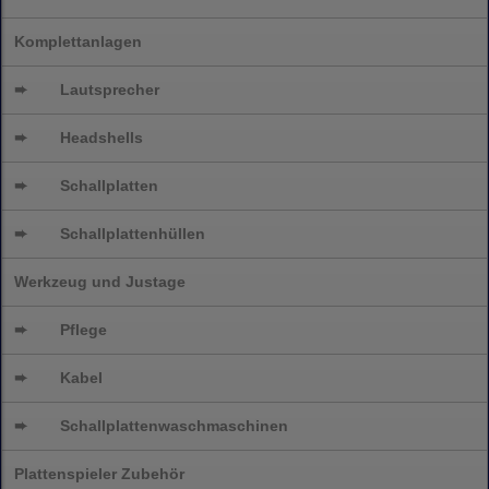
Komplettanlagen
➨
Lautsprecher
➨
Headshells
➨
Schallplatten
➨
Schallplattenhüllen
Werkzeug und Justage
➨
Pflege
➨
Kabel
➨
Schallplatten
waschmaschinen
Plattenspieler Zubehör