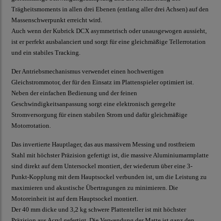
Trägheitsmoments in allen drei Ebenen (entlang aller drei Achsen) auf den
Massenschwerpunkt erreicht wird.
Auch wenn der Kubrick DCX asymmetrisch oder unausgewogen aussieht,
ist er perfekt ausbalanciert und sorgt für eine gleichmäßige Tellerrotation
und ein stabiles Tracking.
Der Antriebsmechanismus verwendet einen hochwertigen
Gleichstrommotor, der für den Einsatz im Plattenspieler optimiert ist.
Neben der einfachen Bedienung und der feinen
Geschwindigkeitsanpassung sorgt eine elektronisch geregelte
Stromversorgung für einen stabilen Strom und dafür gleichmäßige
Motorrotation.
Das invertierte Hauptlager, das aus massivem Messing und rostfreiem
Stahl mit höchster Präzision gefertigt ist, die massive Aluminiumarmplatte
sind direkt auf dem Untersockel montiert, der wiederum über eine 3-
Punkt-Kopplung mit dem Hauptsockel verbunden ist, um die Leistung zu
maximieren und akustische Übertragungen zu minimieren. Die
Motoreinheit ist auf dem Hauptsockel montiert.
Der 40 mm dicke und 3,2 kg schwere Plattenteller ist mit höchster
Präzision aus Acryl gefertigt. Die Verwendung der Matte ist ganz den