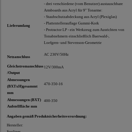
- drei verschiedene (vom Benutzer) austauschbare
Armboards aus Acryl für 9" Tonarme:
- Staubschutzabdeckung aus Acryl (Plexiglas)
- Plattentellerauflage Gummi-Kork
Lieferumfang
- Protractor LP - ein Werkzeug zum Ausrichten von
Tonabnehmern einschließlich Baerwald-,
Loefgren- und Stevenson-Geometrie
AC 230V/50Hz
Netzanschluss
Gleichstromanschluss
12V/300mA
/Output
Abmessungen
470-350-16
(BXTxH)gesammt
mm
Abmessungen (BXT)
400-350
Aufstellfläche mm
Angaben gemäß Produktsicherheitsverordnung:
Hersteller:
Soulines