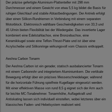
Der präzise gefertigte Aluminium-Plattenteller mit 298 mm
Durchmesser und einem Gewicht von etwa 5,5 kg bildet die Basis für
ruhigen Gleichlauf und stabile Abtastbedingungen. Der Antrieb erfolgt
über einen Silikon-Rundriemen in Verbindung mit einem separaten
Motorblock. Elektronisch wählbare Geschwindigkeiten von 33,3 und
45 U/min bieten Flexibilität bei der Wiedergabe. Das invertierte Lager
kombiniert eine Edelstahlachse, eine Bronzebuchse, eine
Keramikkugel sowie eine Teflon-Thrust-Plate und ist über eine
Acrylscheibe und Silikonringe wirkungsvoll vom Chassis entkoppelt.
Aeshna Carbon Tonarm
Der Aeshna Carbon ist ein gerader, statisch ausbalancierter Tonarm
mit einem Carbonrohr und integriertem Aluminiumkern. Die vertikale
Bewegung erfolgt über ein präzises Messerschneidelager, während
für die horizontale Führung spielfreie Kugellager eingesetzt werden.
Mit einer effektiven Masse von rund 8,5 g eignet sich der Arm auch
für leichte MC-Tonabnehmer. Tonarmhöhe, Auflagekraft und
Antiskating lassen sich individuell einstellen, wobei letzteres über ein
klassisches Faden- und Hebelsystem realisiert wird.