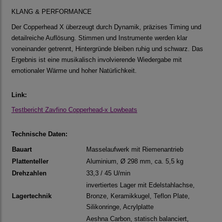
KLANG & PERFORMANCE
Der Copperhead X überzeugt durch Dynamik, präzises Timing und
detailreiche Auflösung. Stimmen und Instrumente werden klar
voneinander getrennt, Hintergründe bleiben ruhig und schwarz. Das
Ergebnis ist eine musikalisch involvierende Wiedergabe mit
emotionaler Wärme und hoher Natürlichkeit.
Link:
Testbericht Zavfino Copperhead-x Lowbeats
Technische Daten:
Bauart
Masselaufwerk mit Riemenantrieb
Plattenteller
Aluminium, Ø 298 mm, ca. 5,5 kg
Drehzahlen
33,3 / 45 U/min
invertiertes Lager mit Edelstahlachse,
Lagertechnik
Bronze, Keramikkugel, Teflon Plate,
Silikonringe, Acrylplatte
Aeshna Carbon, statisch balanciert,