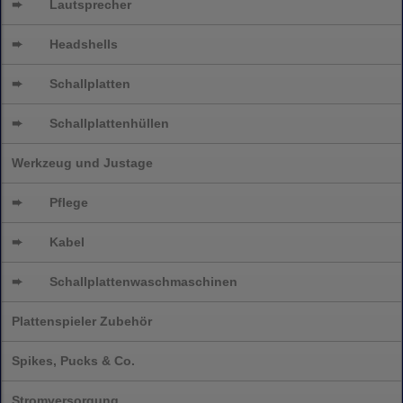
➨
Lautsprecher
➨
Headshells
➨
Schallplatten
➨
Schallplattenhüllen
Werkzeug und Justage
➨
Pflege
➨
Kabel
➨
Schallplatten
waschmaschinen
Plattenspieler Zubehör
Spikes, Pucks & Co.
Stromversorgung