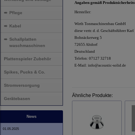
Angaben gemäß Produktsicherheit
Hersteller:
➨
Pflege
Wirth Tonmaschinenbau GmbH
➨
Kabel
diese vertr. d. d. Geschäftsführer Karl
Bohnäckerweg 5
➨
Schallplatten
72655 Altdorf
waschmaschinen
Deutschland
Telefon: 07127 32718
Plattenspieler Zubehör
E-Mail:
info@acoustic-solid.de
Spikes, Pucks & Co.
Stromversorgung
Ähnliche Produkte:
Gerätebasen
News
01.05.2025