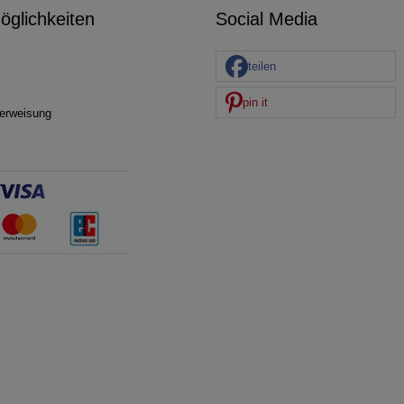
glichkeiten
Social Media
teilen
pin it
erweisung