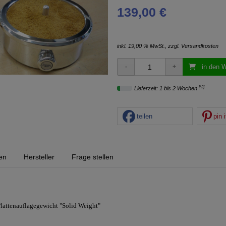
139,00 €
inkl. 19,00 % MwSt., zzgl.
Versandkosten
in den 
[*2]
Lieferzeit: 1 bis 2 Wochen
teilen
pin i
en
Hersteller
Frage stellen
 Plattenauflagegewicht "Solid Weight"