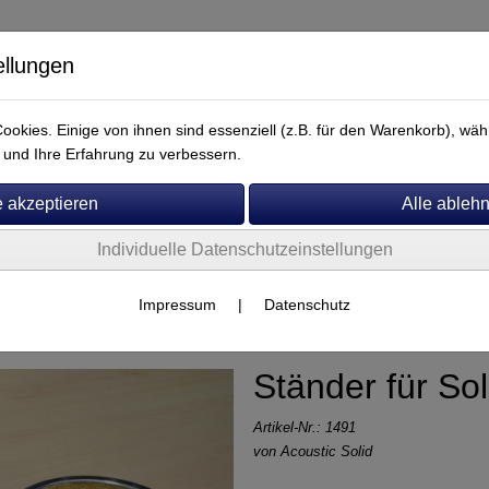
ellungen
okies. Einige von ihnen sind essenziell (z.B. für den Warenkorb), w
und Ihre Erfahrung zu verbessern.
Individuelle Datenschutzeinstellungen
Service
Impressum
|
Datenschutz
Ständer für So
Artikel-Nr.:
1491
von
Acoustic Solid