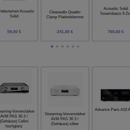
Acoustic Solid
riebsriemen Acoustic
Clearaudio Quadro
Tonarmbasis 9 Zo
Solid
Clamp Plattenklemme
59,00 €
241,00 €
760,00 €
Advance Paris A10 
eaming-Vorverstärker
Streaming-Vorverstärker
AVM PAS 30.3 /
AVM PAS 30.3 /
(Gehäuse) Cellini
(Gehäuse) silber
hochglanz