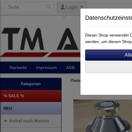
Login
Datenschutzeinst
Dieser Shop verwendet Co
werden, um diesen Shop 
Startseite
Impressum
AGB
Artikel
Kontakt
Plattenspieler
Acoustic Solid
Kategorien
% SALE %
NEU
➨
Artikel nach Marken