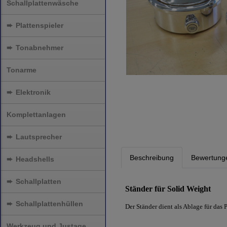
Schallplattenwäsche
➨
Plattenspieler
➨
Tonabnehmer
Tonarme
➨
Elektronik
Komplettanlagen
➨
Lautsprecher
Beschreibung
Bewertung
➨
Headshells
➨
Schallplatten
Ständer für Solid Weight
➨
Schallplattenhüllen
Der Ständer dient als Ablage für das
Werkzeug und Justage