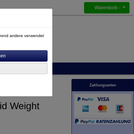
Warenkorb -
ährend andere verwendet
Zahlungsarten
lid Weight