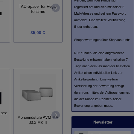
werden, wenn der Kunde sich
Acous
TAD-Spacer für Rega-
registriert hat und sich mit seiner E-
Soulines Plattenklemme
Tonarme
TT-Clamp
Mail-Adresse und seinem Passwort
ll
anmeldet. Eine weitere Verifizierung
findet nicht statt.
35,00 €
119,00 €
Shopbewertungen über Shopauskunft:
Nur Kunden, die eine abgewickelte
Bestellung erhalten haben, erhalten 7
Tage nach dem Versand der bestellten
Artikel einen individuellen Link zur
Artikelbewertung. Eine weitere
Verifizierung der Bewertung erfolgt
durch uns mittels der Auftragsnummer,
die der Kunde im Rahmen seiner
Bewertung angeben muss.
Apex
Monoe
Streaming-Vorverstärker
Monoendstufe AVM MA
30.3
Newsletter
AVM PAS 30.3 /
30.3 MK II
(Gehäuse) schwarz