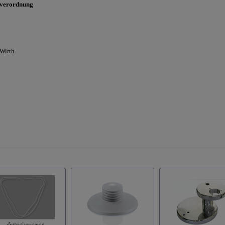
sverordnung
 Wirth