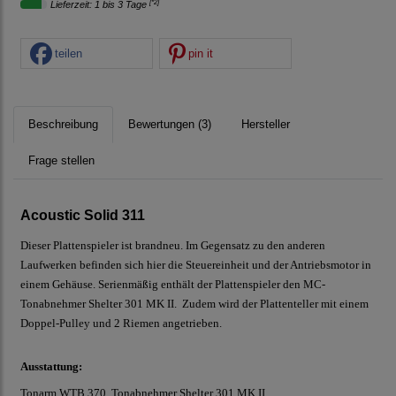
[*2]
Lieferzeit: 1 bis 3 Tage
teilen
pin it
Beschreibung
Bewertungen (3)
Hersteller
Frage stellen
Acoustic Solid 311
Dieser Plattenspieler ist brandneu. Im Gegensatz zu den anderen
Laufwerken befinden sich hier die Steuereinheit und der Antriebsmotor in
einem Gehäuse. Serienmäßig enthält der Plattenspieler den MC-
Tonabnehmer Shelter 301 MK II. Zudem wird der Plattenteller mit einem
Doppel-Pulley und 2 Riemen angetrieben.
Ausstattung:
Tonarm WTB 370, Tonabnehmer Shelter 301 MK II