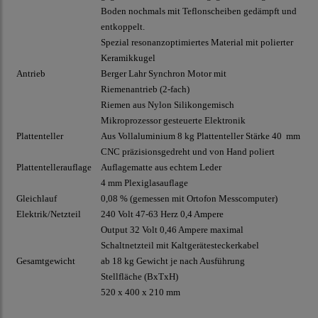
Boden nochmals mit Teflonscheiben gedämpft und
entkoppelt.
Spezial resonanzoptimiertes Material mit polierter
Keramikkugel
Antrieb
Berger Lahr Synchron Motor mit
Riemenantrieb
(2-fach)
Riemen aus Nylon Silikongemisch
Mikroprozessor gesteuerte Elektronik
Plattenteller
Aus Vollaluminium 8 kg Plattenteller Stärke 40 mm
CNC präzisionsgedreht und von Hand p
oliert
Plattentellerauflage
Auflagematte
aus echtem Leder
4 mm Plexiglasauflage
Gleichlauf
0,08 % (gemessen mit Ortofon Messcomputer)
Elektrik/Netzteil
240 Volt 47-63 Herz 0,4 Ampere
Output 32 Volt 0,46 Ampere maximal
Schaltnetzteil mit Kaltgerätesteckerkabel
Gesamtgewicht
ab 18 kg Gewicht je nach Ausführung
Stellfläche (BxTxH)
520 x 400 x 210 mm