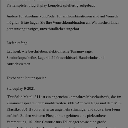
Plattenspieler plug & play komplett spielfertig aufgebaut
Andere Tonabnehmer- und/oder Tonarmkombinationen sind auf Wunsch
möglich. Bitte fragen Sie Ihre Wunschkombination an. Wir machen Ihnen
gern unser günstiges, unverbindliches Angebot.
Lieferumfang:
Laufwerk wie beschrieben, elektronische Tonarmwaage,
Stroboskopscheibe, Lageröl, 2 Inbusschlüssel, Handschuhe und
Antriebsriemen.
Testbericht Plattenspieler
Stereoplay 9-2021
"Der Solid Metall 311 ist ein angenehm kompaktes Masselaufwerk, das im
Zusammenspiel mit dem modifizierten 300er-Arm von Rega und dem MC-
Klassiker 301 II von Shelter zu ungemein stimmiger und souveräner Form
aufläuft. Zu den weiteren Pluspunkten gehören eine pieksaubere
Verarbeitung, 10 Jahre Garantie fürs Tellerlager sowie eine große