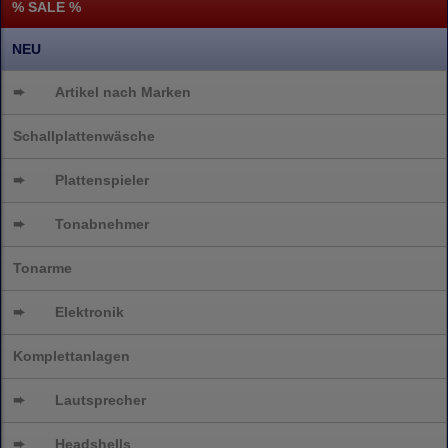
% SALE %
NEU
➨
Artikel nach Marken
Schallplattenwäsche
➨
Plattenspieler
➨
Tonabnehmer
Tonarme
➨
Elektronik
Komplettanlagen
➨
Lautsprecher
➨
Headshells