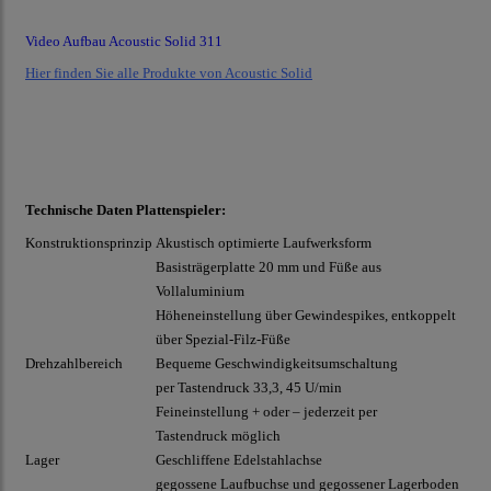
Video Aufbau Acoustic Solid 311
Hier finden Sie alle Produkte von Acoustic Solid
Technische Daten Plattenspieler:
Konstruktionsprinzip
Akustisch optimierte Laufwerksform
Basisträgerplatte 20 mm und Füße aus
Vollaluminium
Höheneinstellung über Gewindespikes, entkoppelt
über Spezial-Filz-Füße
Drehzahlbereich
Bequeme Geschwindigkeitsumschaltung
per Tastendruck 33,3, 45 U/min
Feineinstellung + oder – jederzeit per
Tastendruck möglich
Lager
Geschliffene Edelstahlachse
gegossene Laufbuchse und gegossener Lagerboden