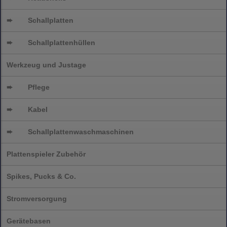
➨
Schallplatten
➨
Schallplattenhüllen
Werkzeug und Justage
➨
Pflege
➨
Kabel
➨
Schallplatten
waschmaschinen
Plattenspieler Zubehör
Spikes, Pucks & Co.
Stromversorgung
Gerätebasen