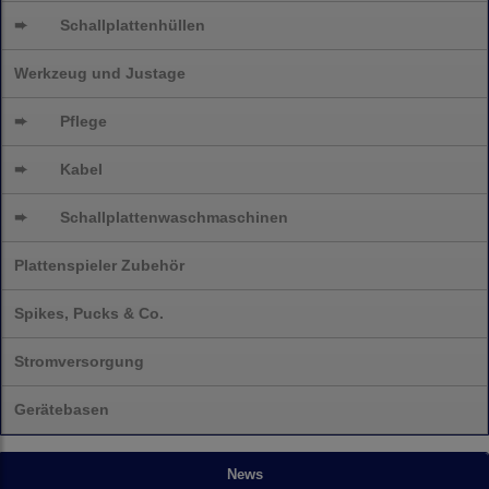
➨
Schallplattenhüllen
Werkzeug und Justage
➨
Pflege
➨
Kabel
➨
Schallplatten
waschmaschinen
Plattenspieler Zubehör
Spikes, Pucks & Co.
Stromversorgung
Gerätebasen
News