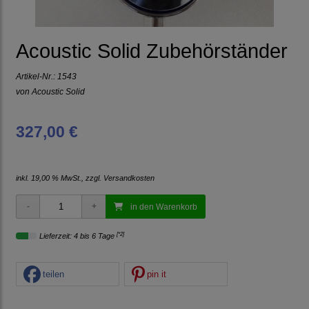
Acoustic Solid Zubehörständer
Artikel-Nr.:
1543
von
Acoustic Solid
327,00 €
inkl. 19,00 % MwSt., zzgl.
Versandkosten
in den Warenkorb
[*2]
Lieferzeit: 4 bis 6 Tage
teilen
pin it