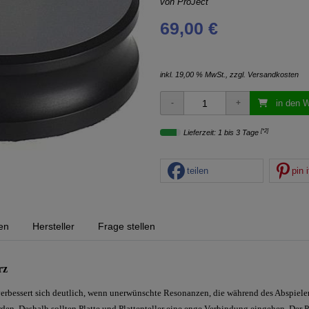
von
ProJect
69,00 €
inkl. 19,00 % MwSt., zzgl.
Versandkosten
in den 
[*2]
Lieferzeit: 1 bis 3 Tage
teilen
pin i
en
Hersteller
Frage stellen
rz
verbessert sich deutlich, wenn unerwünschte Resonanzen, die während des Abspiele
erden. Deshalb sollten Platte und Plattenteller eine enge Verbindung eingehen. Der