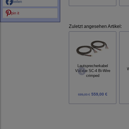
teilen
pin it
Zuletzt angesehen Artikel:
Lautsprecherkabel
W
Viablue SC-4 Bi-Wire
crimped
559,00 €
699,00 €