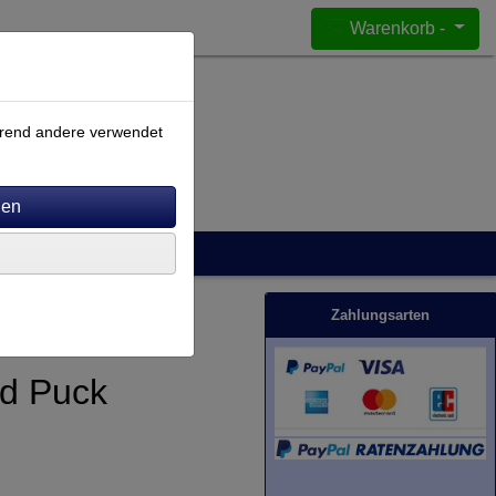
Warenkorb -
ährend andere verwendet
Zahlungsarten
rd Puck