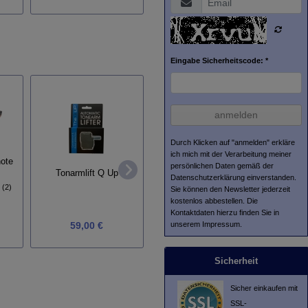
Eingabe Sicherheitscode: *
anmelden
Durch Klicken auf "anmelden" erkläre
ich mich mit der Verarbeitung meiner
note
persönlichen Daten gemäß der
Chinch-Kabel van den
Tonarmlift Q Up
Datenschutzerklärung
einverstanden.
Hul The Rock
(2)
Sie können den Newsletter jederzeit
kostenlos abbestellen. Die
Kontaktdaten hierzu finden Sie in
unserem Impressum.
59,00 €
ab
499,00 €
Sicherheit
Sicher einkaufen mit
SSL-