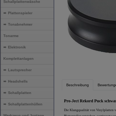
Schallplattenwäsche
➨
Plattenspieler
➨
Tonabnehmer
Tonarme
➨
Elektronik
Komplettanlagen
➨
Lautsprecher
➨
Headshells
Beschreibung
Bewertung
➨
Schallplatten
Pro-Ject Rekord Puck schwa
➨
Schallplattenhüllen
Die Klangqualität von Vinylplatten 
Werkzeug und Justage
Plattenteller entstehen, verringert w