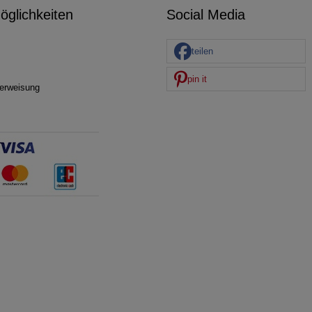
glichkeiten
Social Media
teilen
pin it
erweisung