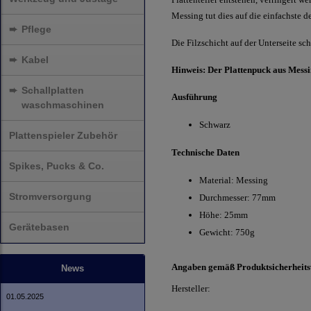
Messing tut dies auf die einfachste d
➨
Pflege
Die Filz
schicht auf der Unterseite sc
➨
Kabel
Hinweis: Der Plattenpuck aus Messin
➨
Schallplatten
Ausführung
waschmaschinen
Schwarz
Plattenspieler Zubehör
Technische Daten
Spikes, Pucks & Co.
Material: Messing
Stromversorgung
Durchmesser: 77mm
Höhe: 25mm
Gerätebasen
Gewicht: 750g
Angaben gemäß Produktsicherheit
News
Hersteller:
01.05.2025