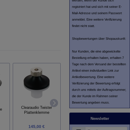
werden, wenn der Kunde sich
registriert hat und sich mit seiner E-
Mail-Adresse und seinem Passwort
anmeldet. Eine weitere Verifizierung
findet nicht statt.
Shopbewertungen über Shopauskunft:
Nur Kunden, die eine abgewickelte
Bestellung erhalten haben, erhalten 7
Tage nach dem Versand der bestellten
Artikel einen individuellen Link zur
Artikelbewertung. Eine weitere
Verifizierung der Bewertung erfolgt
durch uns mittels der Auftragsnummer,
die der Kunde im Rahmen seiner
Platten
Bewertung angeben muss.
Antriebsriemen Acoustic
Clearaudio Twister
ge
Solid
Plattenklemme
Newsletter
145,00 €
59,00 €