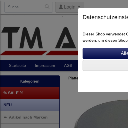
Login
Datenschutzeinst
Dieser Shop verwendet Co
werden, um diesen Shop 
Startseite
Impressum
AGB
Artikel
Kontakt
Plattenspieler Zubehör
Kategorien
% SALE %
NEU
➨
Artikel nach Marken