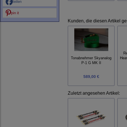
teilen
pin it
Kunden, die diesen Artikel ge
Re
Tonabnehmer Skyanalog
Hea
P-1 G MK II
589,00 €
Zuletzt angesehen Artikel: