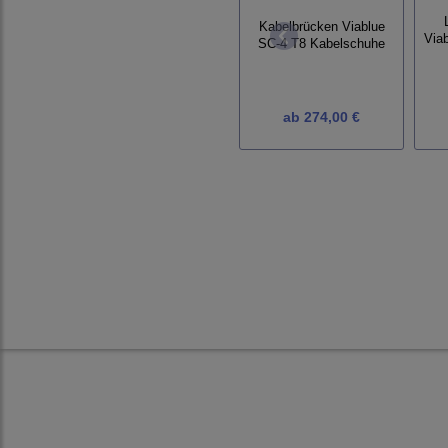
Kabelbrücken Viablue
Via
SC-4 T8 Kabelschuhe
ab
274,00 €