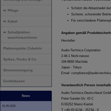
Schützt die Abtastnadel d
➨
Pflege
Sicherer, schonender Betri
Für verschiedene Plattensp
➨
Kabel
➨
Schallplatten
Angaben gemäß Produktsicherh
waschmaschinen
Hersteller:
Plattenspieler Zubehör
Audio-Technica Corporation
2-46-1 Nishi-naruse
Spikes, Pucks & Co.
194-8666 Machida
Japan - Tokyo
Stromversorgung
Email: compliance@audio-technic
Gerätebasen
Verantwortlich Person innerhalb
Audio-Technica Deutschland Gmb
News
Peter-Sander-Str. 43 C
D-55252 Mainz-Kastel
01.05.2025
T +49 (0) 6134 - 25734 - 0