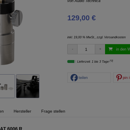
von
Audio Technica
129,00 €
inkl. 19,00 % MwSt., zzgl.
Versandkosten
in den 
[*2]
Lieferzeit: 1 bis 3 Tage
teilen
pin i
en
Hersteller
Frage stellen
 AT 6006 R