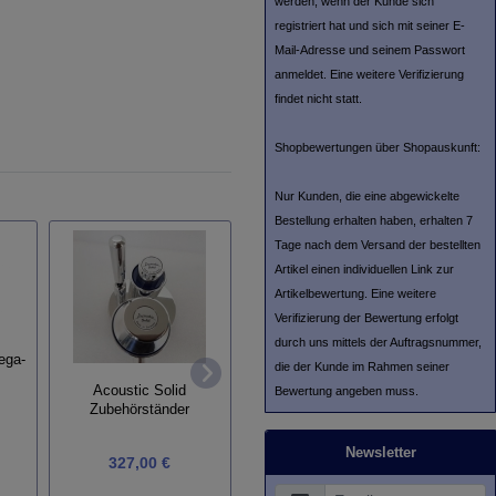
werden, wenn der Kunde sich
registriert hat und sich mit seiner E-
Mail-Adresse und seinem Passwort
anmeldet. Eine weitere Verifizierung
findet nicht statt.
Shopbewertungen über Shopauskunft:
Nur Kunden, die eine abgewickelte
Bestellung erhalten haben, erhalten 7
Tage nach dem Versand der bestellten
Artikel einen individuellen Link zur
Artikelbewertung. Eine weitere
Verifizierung der Bewertung erfolgt
durch uns mittels der Auftragsnummer,
ega-
die der Kunde im Rahmen seiner
Soulines Plattenklemme
Ständer
TT-Clamp
Acoustic Solid
Bewertung angeben muss.
Zubehörständer
Newsletter
327,00 €
119,00 €