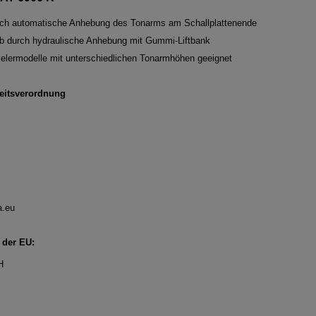
urch automatische Anhebung des Tonarms am Schallplattenende
eb durch hydraulische Anhebung mit Gummi-Liftbank
ielermodelle mit unterschiedlichen Tonarmhöhen geeignet
eitsverordnung
a.eu
 der EU:
H