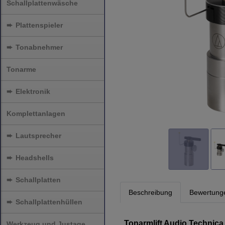
Schallplattenwäsche
➨
Plattenspieler
➨
Tonabnehmer
Tonarme
➨
Elektronik
Komplettanlagen
➨
Lautsprecher
➨
Headshells
➨
Schallplatten
Beschreibung
Bewertung
➨
Schallplattenhüllen
Tonarmlift Audio Technica
Werkzeug und Justage