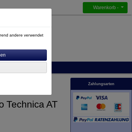
Warenkorb -
ährend andere verwendet
Zahlungsarten
io Technica AT