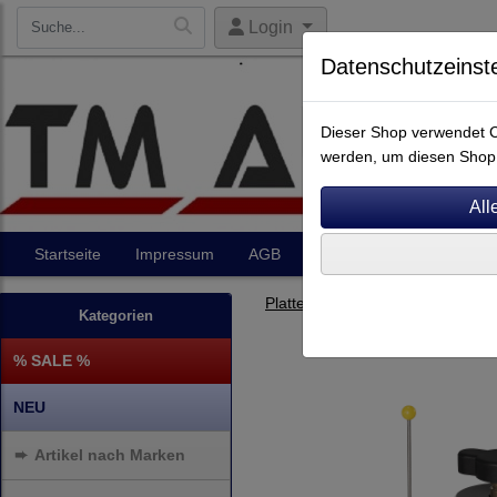
Login
Datenschutzeinst
Dieser Shop verwendet Co
werden, um diesen Shop 
Startseite
Impressum
AGB
Artikel
Kontakt
Plattenspieler Zubehör
Kategorien
% SALE %
NEU
➨
Artikel nach Marken