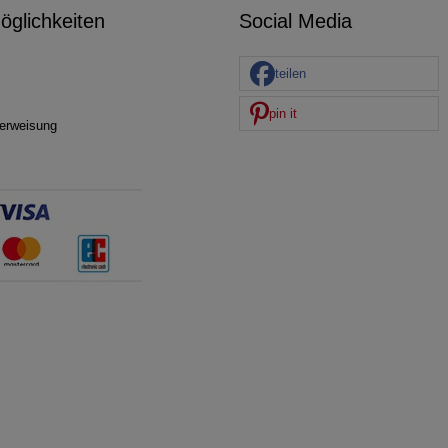
glichkeiten
Social Media
teilen
pin it
erweisung