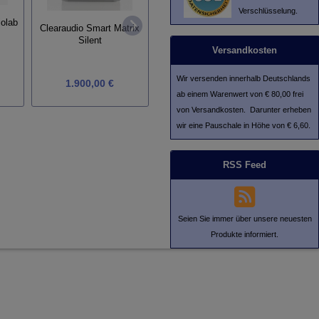
Perpetuum Ebner 7070 /
Verschlüsselung.
(Ausführungen)
Head
iolab
Hochglanz schwarz /
Clearaudio Smart Matrix
Nachbau
(Tonabnehmer) Ortofon
Silent
Cadenza Bronze
Versandkosten
Wir versenden innerhalb Deutschlands
1.900,00 €
9.975,00 €
ab einem Warenwert von € 80,00 frei
von Versandkosten. Darunter erheben
wir eine Pauschale in Höhe von € 6,60.
RSS Feed
Seien Sie immer über unsere neuesten
Produkte informiert.