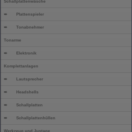
Schallplattenwäsche
➨
Plattenspieler
➨
Tonabnehmer
Tonarme
➨
Elektronik
Komplettanlagen
➨
Lautsprecher
➨
Headshells
➨
Schallplatten
➨
Schallplattenhüllen
Werkzeug und Justage