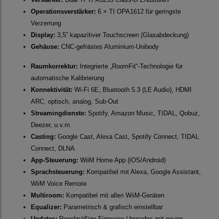
Operationsverstärker:
6 × TI OPA1612 für geringste
Verzerrung
Display:
3,5” kapazitiver Touchscreen (Glasabdeckung)
Gehäuse:
CNC-gefrästes Aluminium-Unibody
Raumkorrektur:
Integrierte „RoomFit“-Technologie für
automatische Kalibrierung
Konnektivität:
Wi-Fi 6E, Bluetooth 5.3 (LE Audio), HDMI
ARC, optisch, analog, Sub-Out
Streamingdienste:
Spotify, Amazon Music, TIDAL, Qobuz,
Deezer, u.v.m.
Casting:
Google Cast, Alexa Cast, Spotify Connect, TIDAL
Connect, DLNA
App-Steuerung:
WiiM Home App (iOS/Android)
Sprachsteuerung:
Kompatibel mit Alexa, Google Assistant,
WiiM Voice Remote
Multiroom:
Kompatibel mit allen WiiM-Geräten
Equalizer:
Parametrisch & grafisch einstellbar
Updates:
Regelmäßige Firmware-Upgrades mit neuen