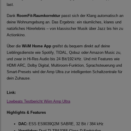
last.
Dank
RoomFit-Raumkorrektur
passt sich der Klang automatisch an
deine Wohnumgebung an. Das Ergebnis: ein räumliches, klares und
natürliches Hörerlebnis – von klassischer Musik über Jazz bis hin zu
Actionkino.
Über die
WiiM Home App
greifst du bequem direkt auf deine
Lieblingsdienste wie Spotify, TIDAL, Qobuz oder Amazon Music zu,
und zwar in Hi-Res Audio bis 24 Bit/192 kHz. Und mit Features wie
HDMI ARC, Dolby Digital, Multiroom-Funktion, Sprachsteuerung und
Smart-Presets wird der Amp Ultra zur intelligenten Schaltzentrale für
dein Zuhause.
Link:
Lowbeats Testbericht Wiim Amp Ultra
Highlights & Features
DAC:
ESS ES9039Q2M SABRE, 32 Bit / 384 kHz
Verstärker:
Dual TI TPA3255 Class-D Endstufen