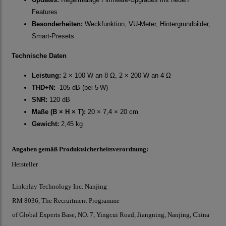
Features
Besonderheiten:
Weckfunktion, VU-Meter, Hintergrundbilder,
Smart-Presets
Technische Daten
Leistung:
2 × 100 W an 8 Ω, 2 × 200 W an 4 Ω
THD+N:
-105 dB (bei 5 W)
SNR:
120 dB
Maße (B × H × T):
20 × 7,4 × 20 cm
Gewicht:
2,45 kg
Angaben gemäß Produktsicherheitsverordnung:
Hersteller
Linkplay Technology Inc. Nanjing
RM 8036, The Recruitment Programme
of Global Experts Base, NO. 7, Yingcui Road, Jiangning, Nanjing, China