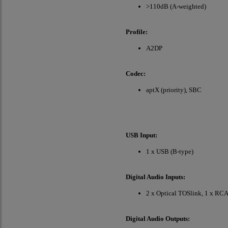
>110dB (A-weighted)
Profile:
A2DP
Codec:
aptX (priority), SBC
USB Input:
1 x USB (B-type)
Digital Audio Inputs:
2 x Optical TOSlink, 1 x R
Digital Audio Outputs: