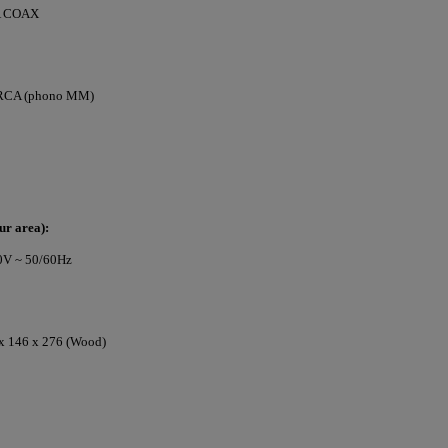
CA COAX
 RCA (phono MM)
ur area):
0V ~ 50/60Hz
 x 146 x 276 (Wood)