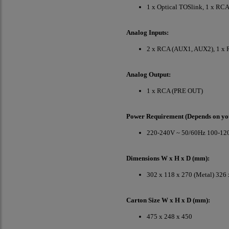
1 x Optical TOSlink, 1 x R
Analog Inputs:
2 x RCA (AUX1, AUX2), 1 x
Analog Output:
1 x RCA (PRE OUT)
Power Requirement (Depends on yo
220-240V ~ 50/60Hz 100-12
Dimensions W x H x D (mm):
302 x 118 x 270 (Metal) 326
Carton Size W x H x D (mm):
475 x 248 x 450