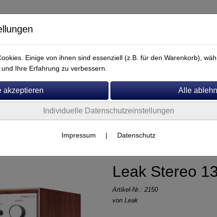
ellungen
okies. Einige von ihnen sind essenziell (z.B. für den Warenkorb), w
und Ihre Erfahrung zu verbessern.
Individuelle Datenschutzeinstellungen
Service
Leak
Impressum
|
Datenschutz
Leak Stereo 1
Artikel-Nr.:
2150
von
Leak