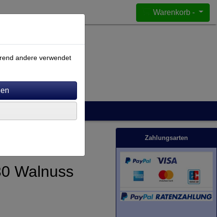
Warenkorb -
ährend andere verwendet
Zahlungsarten
30 Walnuss