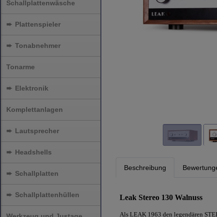
Schallplattenwäsche
➨
Plattenspieler
➨
Tonabnehmer
Tonarme
➨
Elektronik
Komplettanlagen
➨
Lautsprecher
➨
Headshells
Beschreibung
Bewertung
➨
Schallplatten
➨
Schallplattenhüllen
Leak Stereo 130 Walnuss
Als LEAK 1963 den legendären STERE
Werkzeug und Justage