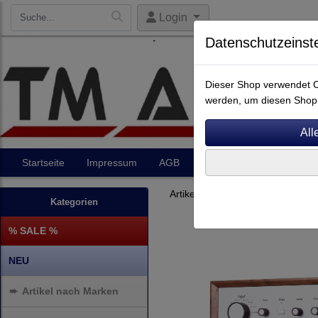
Login
Datenschutzeinst
Dieser Shop verwendet Co
werden, um diesen Shop 
Startseite
Impressum
AGB
Artikel
Kontakt
Artikel nach Marken
F - O
Kategorien
% SALE %
NEU
➨
Artikel nach Marken