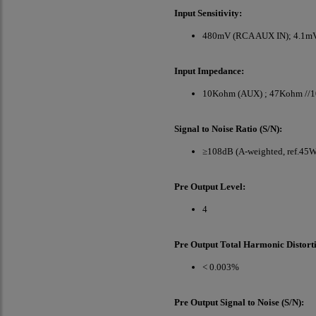
Input Sensitivity:
480mV (RCA AUX IN); 4.1m
Input Impedance:
10Kohm (AUX) ; 47Kohm //
Signal to Noise Ratio (S/N):
≥108dB (A-weighted, ref.45
Pre Output Level:
4
Pre Output Total Harmonic Distort
< 0.003%
Pre Output Signal to Noise (S/N):