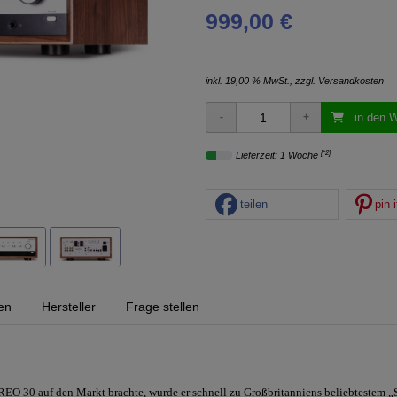
999,00 €
inkl. 19,00 % MwSt., zzgl.
Versandkosten
in den 
[*2]
Lieferzeit: 1 Woche
teilen
pin i
en
Hersteller
Frage stellen
O 30 auf den Markt brachte, wurde er schnell zu Großbritanniens beliebtestem 