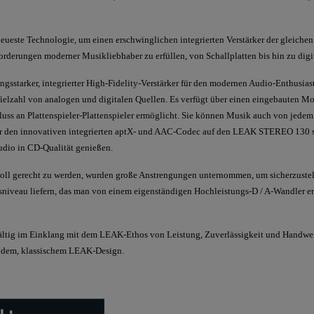
neueste Technologie, um einen erschwinglichen integrierten Verstärker der gleich
Anforderungen moderner Musikliebhaber zu erfüllen, von Schallplatten bis hin zu dig
sstarker, integrierter High-Fidelity-Verstärker für den modernen Audio-Enthusiast
 Vielzahl von analogen und digitalen Quellen. Es verfügt über einen eingebauten
hluss an Plattenspieler-Plattenspieler ermöglicht. Sie können Musik auch von jede
 den innovativen integrierten aptX- und AAC-Codec auf den LEAK STEREO 130 st
dio in CD-Qualität genießen.
 gerecht zu werden, wurden große Anstrengungen unternommen, um sicherzustellen
iveau liefern, das man von einem eigenständigen Hochleistungs-D / A-Wandler e
tig im Einklang mit dem LEAK-Ethos von Leistung, Zuverlässigkeit und Handwer
ndem, klassischem LEAK-Design.