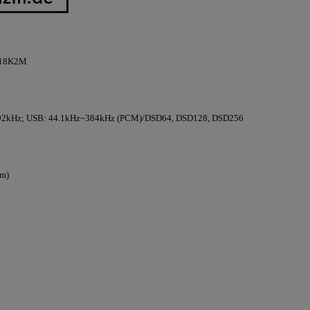
9018K2M
~192kHz; USB: 44.1kHz~384kHz (PCM)/DSD64, DSD128, DSD256
hm)