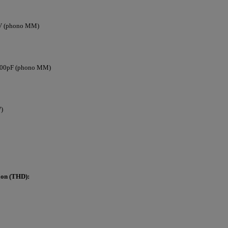
V (phono MM)
100pF (phono MM)
W)
ion (THD):