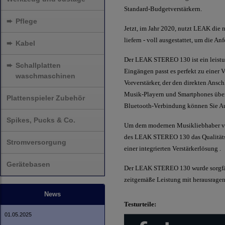
Standard-Budgetverstärkern.
➨
Pflege
Jetzt, im Jahr 2020, nutzt LEAK die 
liefern - voll ausgestattet, um die 
➨
Kabel
Der LEAK STEREO 130 ist ein leistung
➨
Schallplatten
Eingängen passt es perfekt zu einer
waschmaschinen
Vorverstärker, der den direkten Ansc
Musik-Playern und Smartphones über
Plattenspieler Zubehör
Bluetooth-Verbindung können Sie Au
Spikes, Pucks & Co.
Um dem modernen Musikliebhaber voll
des LEAK STEREO 130 das Qualitätsn
Stromversorgung
einer integrierten Verstärkerlösung .
Gerätebasen
Der LEAK STEREO 130 wurde sorgfäl
zeitgemäße Leistung mit herausrage
News
Testurteile:
01.05.2025