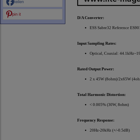
teilen
pin it
D/A Converter:
ESS Sabre32 Reference ES
Input Sampling Rates:
Optical, Coaxial: 44.1kHz
Rated Output Power:
2 x 45W (8ohm)/2x65W (4o
Total Harmonic Distortion:
< 0.005% (30W, 8ohm)
Frequency Response:
20Hz-20kHz (+/-0.5dB)