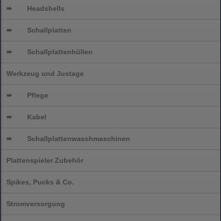
➨
Headshells
➨
Schallplatten
➨
Schallplattenhüllen
Werkzeug und Justage
➨
Pflege
➨
Kabel
➨
Schallplatten
waschmaschinen
Plattenspieler Zubehör
Spikes, Pucks & Co.
Stromversorgung