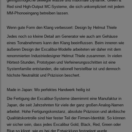
geringstmögliche bewegte Masse und maximale Dynamik. Green &
Red sind High-Output MC-Systeme, die sich unkompliziert mit jedem
MM-Phonoeingang betreiben lassen.
Wenn gute Form den Klang verbessert: Design by Helmut Thiele
Jedes noch so kleine Detail am Generator wie auch am Gehäuse
eines Tonabnehmers kann den Klang beeinflussen. Beim inneren wie
äußeren Design der Excalibur-Modelle arbeiteten wir daher mit dem
renommierten Industriedesigner Helmut Thiele zusammen. In vielen
Hörtest-Stunden, Prototypen und Verfeinerungsschritten ist eine
Systemfamilie entstanden, die rationell herstellbar ist und dennoch
höchste Neutralität und Präzision beschert.
Made in Japan: Wo perfektes Handwerk heilig ist
Die Fertigung der Excalibur-Systeme übernimmt eine Manufaktur in
Japan, die seit Jahrzehnten für viele der ganz großen Analog-Namen
arbeitet. Hohe Fertigungskonstanz, absolute Präzision und akribische
Qualitätskontrolle sind hier fester Teil der Firmen-Identität. So können
wir sicher sein, dass jedes Excalibur Gold, Black, Red, Green oder
Blue so klingt, wie es bei der Entwicklung festgelegt wurde.