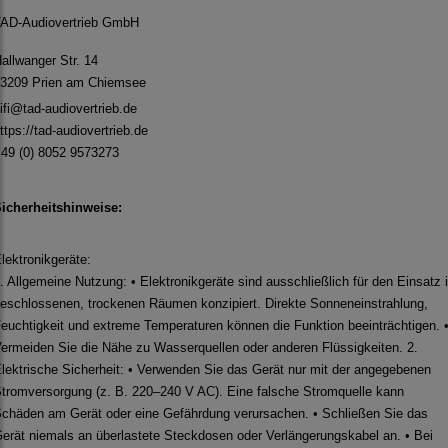
AD-Audiovertrieb GmbH
allwanger Str. 14
3209 Prien am Chiemsee
ifi@tad-audiovertrieb.de
ttps://tad-audiovertrieb.de
49 (0) 8052 9573273
icherheitshinweise:
lektronikgeräte:
. Allgemeine Nutzung: • Elektronikgeräte sind ausschließlich für den Einsatz 
eschlossenen, trockenen Räumen konzipiert. Direkte Sonneneinstrahlung,
euchtigkeit und extreme Temperaturen können die Funktion beeinträchtigen. 
ermeiden Sie die Nähe zu Wasserquellen oder anderen Flüssigkeiten. 2.
lektrische Sicherheit: • Verwenden Sie das Gerät nur mit der angegebenen
tromversorgung (z. B. 220–240 V AC). Eine falsche Stromquelle kann
chäden am Gerät oder eine Gefährdung verursachen. • Schließen Sie das
erät niemals an überlastete Steckdosen oder Verlängerungskabel an. • Bei