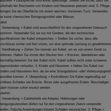
austiere: • Lautsprecher sind keine Spielzeuge. Stellen Sie sicher, dass sie
ußerhalb der Reichweite von Kindern und Haustieren platziert sind. 5. Pflege:
einigen Sie die Oberfläche mit einem weichen, trockenen Tuch. Verwenden
ie keine chemischen Reinigungsmittel oder Wasser.
abel:
. Verwendung: • Kabel sind ausschließlich für den vorgesehenen Gebrauch
estimmt. Verwenden Sie sie nur mit Geräten, die den technischen
pezifikationen der Kabel entsprechen. • Stellen Sie sicher, dass alle
nschlüsse sicher und fest sitzen, um eine optimale Leistung zu gewährleiste
. Handhabung: • Ziehen Sie niemals am Kabel, um es von einem Gerät zu
ntfernen. Halten Sie immer den Stecker fest. • Knicken, überdehnen oder
bermäßig belasten Sie das Kabel nicht. Kabel sollten nicht unter schweren
egenständen verlaufen. 3. Kinder und Haustiere: • Halten Sie Kabel von
indern und Haustieren fern, da sie eine Strangulations- oder Verletzungsgefah
arstellen können. 4. Überprüfung: • Kontrollieren Sie Kabel regelmäßig auf
ichtbare Schäden wie Brüche, Risse oder ausgefranste Enden. Beschädigte
abel müssen sofort ersetzt werden.
ubehör:
. Verwendung: • Zubehörteile wie Adapter, Halterungen oder
einigungsutensilien dürfen nur für den vorgesehenen Zweck verwendet
erden. Falsche Anwendungen können Schäden verursachen. 2. Pflege: •