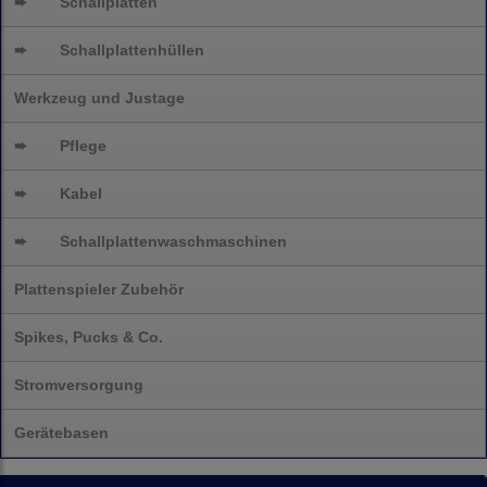
➨
Schallplatten
➨
Schallplattenhüllen
Werkzeug und Justage
➨
Pflege
➨
Kabel
➨
Schallplatten
waschmaschinen
Plattenspieler Zubehör
Spikes, Pucks & Co.
Stromversorgung
Gerätebasen