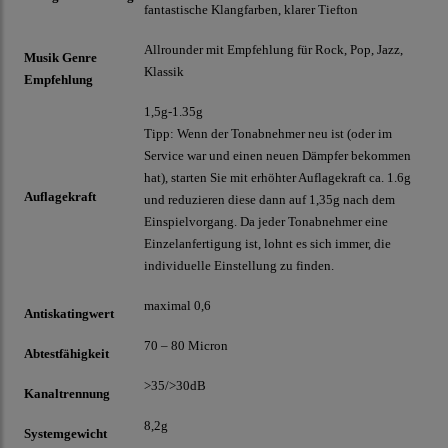
fantastische Klangfarben, klarer Tiefton
Allrounder mit Empfehlung für Rock, Pop, Jazz,
Musik Genre
Klassik
Empfehlung
1,5g-1.35g
Tipp: Wenn der Tonabnehmer neu ist (oder im
Service war und einen neuen Dämpfer bekommen
hat), starten Sie mit erhöhter Auflagekraft ca. 1.6g
Auflagekraft
und reduzieren diese dann auf 1,35g nach dem
Einspielvorgang. Da jeder Tonabnehmer eine
Einzelanfertigung ist, lohnt es sich immer, die
individuelle Einstellung zu finden.
maximal 0,6
Antiskatingwert
70 – 80 Micron
Abtestfähigkeit
>35/>30dB
Kanaltrennung
8,2g
Systemgewicht