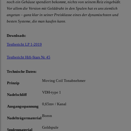
noch ein Gehäuse spendiert bekommt, nichts von seinem Reiz eingebüßt.
Vor allem die Version mit Golddraht in den Spulen hat es uns ziemlich
angetan – ganz klar in seiner Preisklasse eines der dynamischsten und
besten Systeme, die man kaufen kann.
Downloads:
Testbericht LP 1-2019
Testbericht Hifi-Stars Nr. 45
Technische Daten:
Moving Coil Tonabnehmer
Prinzip
VDH-type 1
Nadelschliff
0,65mv / Kanal
Ausgangsspannung
Boron
Nadelträgermaterial
Goldspule
Spulenmaterial