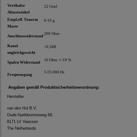
Vertikaler
22 Grad
Abtastwinkel
Empf.eff. Tonarm
6-10 g
Masse
200 Ohm
Anschlusswiderstand
Kanal
<0,3dB
ungleichgewicht
16 Ohm +/-10 %
Spulen Widerstand
5-55.000 Hz
Frequenzgang
Angaben gemäß Produktsicherheitsverordnung:
Hersteller
van den Hul B.V,
Oude Apeldoornseweg 69,
8171 LV Vaassen
The Netherlands