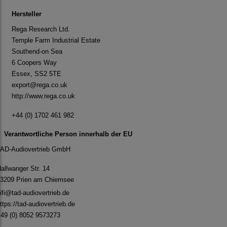
Hersteller
Rega Research Ltd.
Temple Farm Industrial Estate
Southend-on Sea
6 Coopers Way
Essex, SS2 5TE
export@rega.co.uk
http://www.rega.co.uk
+44 (0) 1702 461 982
Verantwortliche Person innerhalb der EU
AD-Audiovertrieb GmbH
allwanger Str. 14
3209 Prien am Chiemsee
ifi@tad-audiovertrieb.de
ttps://tad-audiovertrieb.de
49 (0) 8052 9573273