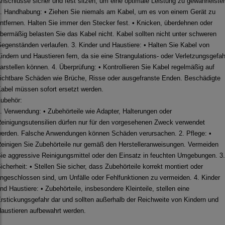
nschlüsse sicher und fest sitzen, um eine optimale Leistung zu gewährleiste
. Handhabung: • Ziehen Sie niemals am Kabel, um es von einem Gerät zu
ntfernen. Halten Sie immer den Stecker fest. • Knicken, überdehnen oder
bermäßig belasten Sie das Kabel nicht. Kabel sollten nicht unter schweren
egenständen verlaufen. 3. Kinder und Haustiere: • Halten Sie Kabel von
indern und Haustieren fern, da sie eine Strangulations- oder Verletzungsgefah
arstellen können. 4. Überprüfung: • Kontrollieren Sie Kabel regelmäßig auf
ichtbare Schäden wie Brüche, Risse oder ausgefranste Enden. Beschädigte
abel müssen sofort ersetzt werden.
ubehör:
. Verwendung: • Zubehörteile wie Adapter, Halterungen oder
einigungsutensilien dürfen nur für den vorgesehenen Zweck verwendet
erden. Falsche Anwendungen können Schäden verursachen. 2. Pflege: •
einigen Sie Zubehörteile nur gemäß den Herstelleranweisungen. Vermeiden
ie aggressive Reinigungsmittel oder den Einsatz in feuchten Umgebungen. 3.
icherheit: • Stellen Sie sicher, dass Zubehörteile korrekt montiert oder
ngeschlossen sind, um Unfälle oder Fehlfunktionen zu vermeiden. 4. Kinder
nd Haustiere: • Zubehörteile, insbesondere Kleinteile, stellen eine
rstickungsgefahr dar und sollten außerhalb der Reichweite von Kindern und
austieren aufbewahrt werden.