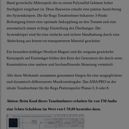
Hand gewickelte Mikrospule die in einem Polysulfid Gehäuse hoher
Steifigkeit eingebaut ist. Diese Bauweise erlaubt eine präzise Ausrichtung
des Systemkörpers. Die für Rega Tonabnehmer bekannte 3-Punkt
Befestigung bietet eine optimale Ankopplung an den Tonarm und eine
automatisch immer richtige Einstellung des Überhanges. Der
Systemkörper wird für eine einfache und sichere Handhabung durch eine
Abdeckung aus festem rot-transparentem Material geschützt.
Ein besonders kräftiger Neodym Magnet und die sorgsam gewickelte
Kreuzspule auf Eisenträger bilden den Kern des Generators der durch seine
Konstruktion eine saubere und hochauflösende Abtastung vermittelt.
Alle diese Merkmale zusammen genommen bürgen für eine ausgeglichene
und dynamisch differenzierte Musikwiedergabe. Das ANIA PRO ist der
ideale Tonabnehmer für die Rega Plattenspieler Planar-3, 6 oder 8.
Aktion: Beim Kauf dieses Tonabnehmers erhalten Sie von TM Audio
eine Schön-Schablone im Wert von € 59,00 kostenlos dazu.