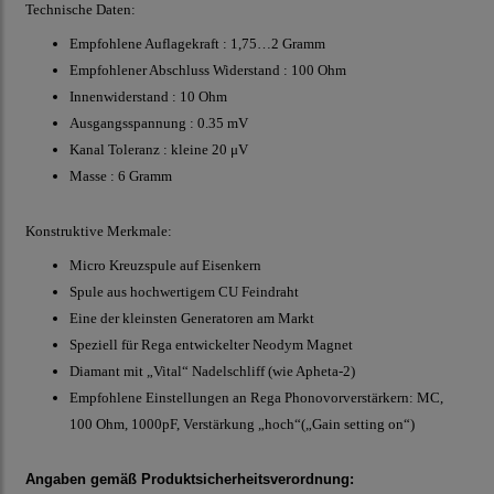
Technische Daten:
Empfohlene Auflagekraft : 1,75…2 Gramm
Empfohlener Abschluss Widerstand : 100 Ohm
Innenwiderstand : 10 Ohm
Ausgangsspannung : 0.35 mV
Kanal Toleranz : kleine 20 μV
Masse : 6 Gramm
Konstruktive Merkmale:
Micro Kreuzspule auf Eisenkern
Spule aus hochwertigem CU Feindraht
Eine der kleinsten Generatoren am Markt
Speziell für Rega entwickelter Neodym Magnet
Diamant mit „Vital“ Nadelschliff (wie Apheta-2)
Empfohlene Einstellungen an Rega Phonovorverstärkern: MC,
100 Ohm, 1000pF, Verstärkung „hoch“(„Gain setting on“)
Angaben gemäß Produktsicherheitsverordnung: