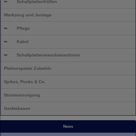
➨
Schallplattenhüllen
Werkzeug und Justage
➨
Pflege
➨
Kabel
➨
Schallplatten
waschmaschinen
Plattenspieler Zubehör
Spikes, Pucks & Co.
Stromversorgung
Gerätebasen
News