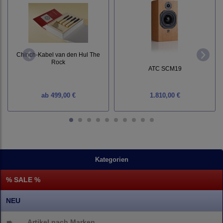
Chinch-Kabel van den Hul The
Rock
ATC SCM19
ab
499,00 €
1.810,00 €
Kategorien
% SALE %
NEU
➨
Artikel nach Marken