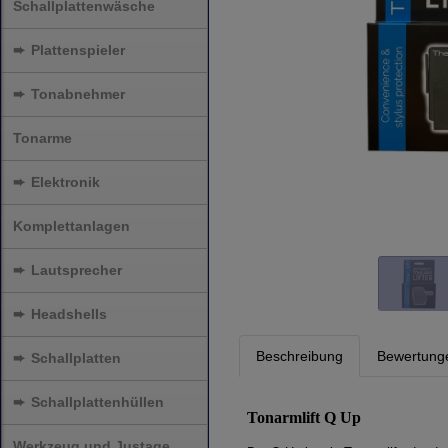
Schallplattenwäsche
➨
Plattenspieler
➨
Tonabnehmer
Tonarme
➨
Elektronik
Komplettanlagen
➨
Lautsprecher
➨
Headshells
Beschreibung
Bewertung
➨
Schallplatten
➨
Schallplattenhüllen
Tonarmlift Q Up
Werkzeug und Justage