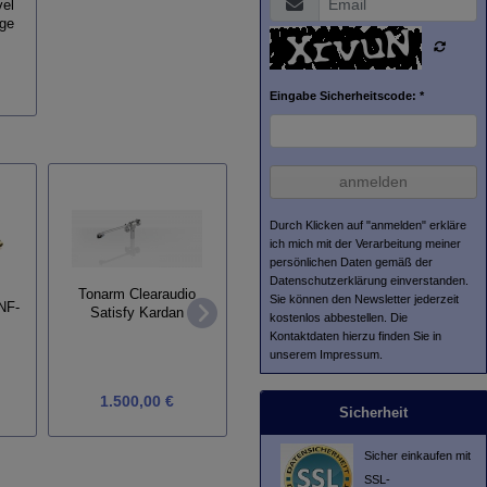
vel
ge
Eingabe Sicherheitscode: *
anmelden
Durch Klicken auf "anmelden" erkläre
ich mich mit der Verarbeitung meiner
persönlichen Daten gemäß der
Datenschutzerklärung
einverstanden.
Tonarm Clearaudio
Sie können den Newsletter jederzeit
Netzka
NF-
Satisfy Kardan
Tonabnehmer van den
kostenlos abbestellen. Die
Silve
Hul MC One Special
Kontaktdaten hierzu finden Sie in
unserem Impressum.
1.701,00 €
1.500,00 €
a
1.890,00 €
Sicherheit
Sicher einkaufen mit
SSL-