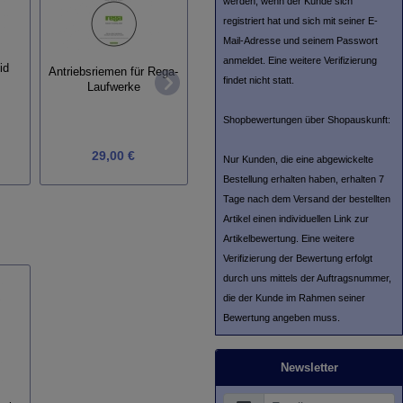
werden, wenn der Kunde sich
registriert hat und sich mit seiner E-
Mail-Adresse und seinem Passwort
anmeldet. Eine weitere Verifizierung
id
Antriebsriemen für Rega-
findet nicht statt.
Soulines Plattenklemme
Platten
Laufwerke
TT-Clamp
Shopbewertungen über Shopauskunft:
29,00 €
119,00 €
Nur Kunden, die eine abgewickelte
Bestellung erhalten haben, erhalten 7
Tage nach dem Versand der bestellten
Artikel einen individuellen Link zur
Artikelbewertung. Eine weitere
Verifizierung der Bewertung erfolgt
durch uns mittels der Auftragsnummer,
die der Kunde im Rahmen seiner
Bewertung angeben muss.
Newsletter