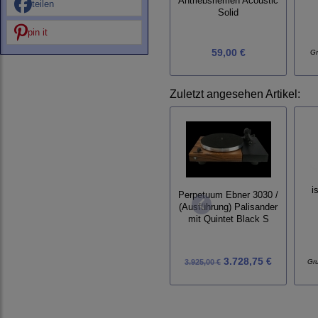
Antriebsriemen Acoustic
teilen
Solid
pin it
59,00 €
Gr
Zuletzt angesehen Artikel:
i
Perpetuum Ebner 3030 /
(Ausführung) Palisander
mit Quintet Black S
3.728,75 €
3.925,00 €
Gr