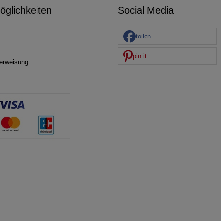
glichkeiten
Social Media
teilen
pin it
erweisung