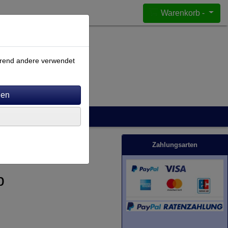
Warenkorb -
ährend andere verwendet
Zahlungsarten
p