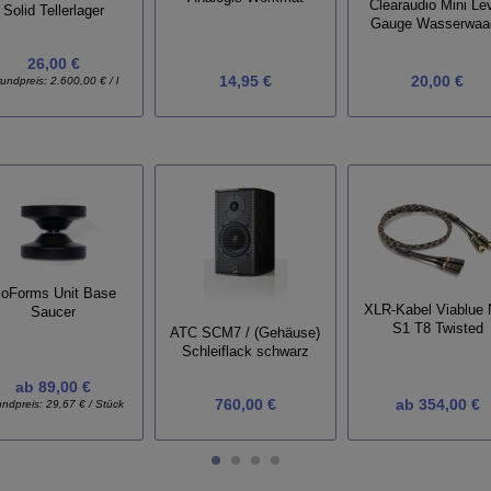
Clearaudio Mini Le
Solid Tellerlager
Gauge Wasserwaa
26,00 €
14,95 €
20,00 €
undpreis:
2.600,00 € / l
soForms Unit Base
XLR-Kabel Viablue 
Saucer
S1 T8 Twisted
ATC SCM7 / (Gehäuse)
Schleiflack schwarz
ab
89,00 €
760,00 €
ab
354,00 €
undpreis:
29,67 € / Stück