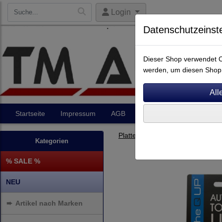
Login
Datenschutzeinst
Dieser Shop verwendet Co
werden, um diesen Shop 
Startseite
Impressum
AGB
Artikel
Kontakt
Plattenspieler Zubehör
Kategorien
% SALE %
NEU
➨
Artikel nach Marken