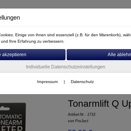
ellungen
okies. Einige von ihnen sind essenziell (z.B. für den Warenkorb), w
und Ihre Erfahrung zu verbessern.
Individuelle Datenschutzeinstellungen
Service
Impressum
|
Datenschutz
Tonarmlift Q U
Artikel-Nr.:
1715
von
ProJect