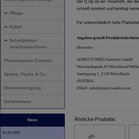
Der Q Up ist ein Tonarmlift, der de
schnell montiert und benötigt kein
➨
Pflege
Für unterschiedlich hohe Plattentel
➨
Kabel
Angaben gemäß Produktsicherheit
➨
Schallplatten
waschmaschinen
Hersteller:
AUDIO TUNING Vertriebs GmbH.
Plattenspieler Zubehör
Wirtschaftspark A5 Mistelbach/Wilfe
Analogweg 1, 2130 Mistelbach
Spikes, Pucks & Co.
AUSTRIA
Stromversorgung
EMail: info@project-audio.com
Gerätebasen
Ähnliche Produkte:
News
01.05.2025