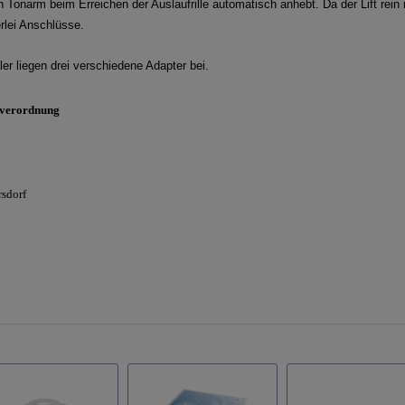
n Tonarm beim Erreichen der Auslaufrille automatisch anhebt. Da der Lift rein 
erlei Anschlüsse.
ler liegen drei verschiedene Adapter bei.
sverordnung
rsdorf