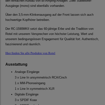
den einfachen Aufbau von Bi-Amping-Anlagen. Zwei Subwoofer-
Ausgänge (mono) sind ebenfalls vorhanden.
Über den 3,5-mm-Klinkenausgang auf der Front lassen sich auch
hochwertige Kopfhörer betreiben.
Der RC-1590MKII setzt das 60-jährige Erbe und die Tradition von
Rotel mit unserem Versprechen von höchster Leistung, Wert und
unserem bedingungslosen Engagement für Qualität fort. Authentisch,
faszinierend und räumlich.
Hier finden Sie alle Produkte von Rotel
Ausstattung
Analoge Eingänge
3 x Line In unsymmetrisch RCA/Cinch
1 x MM-Phonoeingang
1 x Line In symmetrisch XLR
Digitale Eingänge
3 x SPDIF Koax