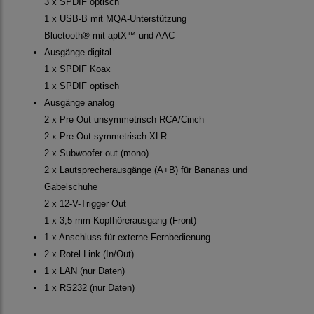
3 x SPDIF optisch
1 x USB-B mit MQA-Unterstützung
Bluetooth® mit aptX™ und AAC
Ausgänge digital
1 x SPDIF Koax
1 x SPDIF optisch
Ausgänge analog
2 x Pre Out unsymmetrisch RCA/Cinch
2 x Pre Out symmetrisch XLR
2 x Subwoofer out (mono)
2 x Lautsprecherausgänge (A+B) für Bananas und
Gabelschuhe
2 x 12-V-Trigger Out
1 x 3,5 mm-Kopfhörerausgang (Front)
1 x Anschluss für externe Fernbedienung
2 x Rotel Link (In/Out)
1 x LAN (nur Daten)
1 x RS232 (nur Daten)