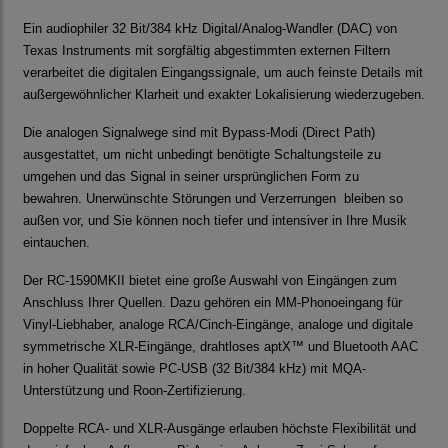
Ein audiophiler 32 Bit/384 kHz Digital/Analog-Wandler (DAC) von
Texas Instruments mit sorgfältig abgestimmten externen Filtern
verarbeitet die digitalen Eingangssignale, um auch feinste Details mit
außergewöhnlicher Klarheit und exakter Lokalisierung wiederzugeben.
Die analogen Signalwege sind mit Bypass-Modi (Direct Path)
ausgestattet, um nicht unbedingt benötigte Schaltungsteile zu
umgehen und das Signal in seiner ursprünglichen Form zu
bewahren. Unerwünschte Störungen und Verzerrungen bleiben so
außen vor, und Sie können noch tiefer und intensiver in Ihre Musik
eintauchen.
Der RC-1590MKII bietet eine große Auswahl von Eingängen zum
Anschluss Ihrer Quellen. Dazu gehören ein MM-Phonoeingang für
Vinyl-Liebhaber, analoge RCA/Cinch-Eingänge, analoge und digitale
symmetrische XLR-Eingänge, drahtloses aptX™ und Bluetooth AAC
in hoher Qualität sowie PC-USB (32 Bit/384 kHz) mit MQA-
Unterstützung und Roon-Zertifizierung.
Doppelte RCA- und XLR-Ausgänge erlauben höchste Flexibilität und