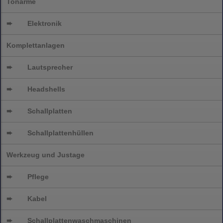
Tonarme
➨
Elektronik
Komplettanlagen
➨
Lautsprecher
➨
Headshells
➨
Schallplatten
➨
Schallplattenhüllen
Werkzeug und Justage
➨
Pflege
➨
Kabel
➨
Schallplatten
waschmaschinen