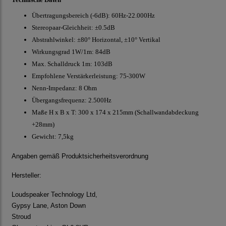
Übertragungsbereich (-6dB): 60Hz-22.000Hz
Stereopaar-Gleichheit: ±0.5dB
Abstrahlwinkel: ±80° Horizontal, ±10° Vertikal
Wirkungsgrad 1W/1m: 84dB
Max. Schalldruck 1m: 103dB
Empfohlene Verstärkerleistung: 75-300W
Nenn-Impedanz: 8 Ohm
Übergangsfrequenz: 2.500Hz
Maße H x B x T: 300 x 174 x 215mm (Schallwandabdeckung
+28mm)
Gewicht: 7,5kg
Angaben gemäß Produktsicherheitsverordnung
Hersteller:
Loudspeaker Technology Ltd,
Gypsy Lane, Aston Down
Stroud