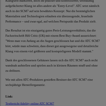
Klangwelt markieren, doch ihr präziser und kontrollierter, weiträumig
aufgefächerter Klang ist alles andere als "Entry-Level". ATC setzt nämlich
auch in der SCM7 auf sein bewährtes Konzept: Nur die bestmöglichen
Materialien und Technologien erlauben ein überzeugende, fesselnde
Performance – und zwar egal, auf welchen Preispunkt das Produkt zielt.
Das Resultat ist ein einzigartig gutes Preis-Leistungsverhältnis, das die
Fachzeitschrift Hifi Critic (UK) mit einem Best Buy-Award auszeichnet:
"Wenn man von Anfang an die Augen geschlossen hat und die ATC SCM7
hört, würde man schwören, dass dieser gut ausgewogene und detailreiche
Klang von einem viel größeren und kostspieligeren Modell stammt."
Dank des geschlossenen Gehäuses lassen sich die ATC SCM7 auch recht
wandnah aufstellen und spielen auch in kleinen Räumen straff und ohne
zu dröhnen.
Wie mit allen ATC-Produkten genießen Besitzer der ATC SCM7 eine
sechsjährige Herstellergarantie.
Link:
Testbericht fidelity online ATC SCM7