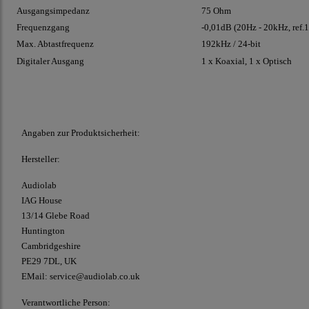
Ausgangsimpedanz
75 Ohm
Frequenzgang
-0,01dB (20Hz - 20kHz, ref.
Max. Abtastfrequenz
192kHz / 24-bit
Digitaler Ausgang
1 x Koaxial, 1 x Optisch
Angaben zur Produktsicherheit:
Hersteller:
Audiolab
IAG House
13/14 Glebe Road
Huntington
Cambridgeshire
PE29 7DL, UK
EMail: service@audiolab.co.uk
Verantwortliche Person: