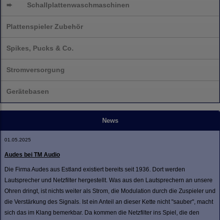
➨
Schallplatten
waschmaschinen
Plattenspieler Zubehör
Spikes, Pucks & Co.
Stromversorgung
Gerätebasen
News
01.05.2025
Audes bei TM Audio
Die Firma Audes aus Estland existiert bereits seit 1936. Dort werden
Lautsprecher und Netzfilter hergestellt. Was aus den Lautsprechern an unsere
Ohren dringt, ist nichts weiter als Strom, die Modulation durch die Zuspieler und
die Verstärkung des Signals. Ist ein Anteil an dieser Kette nicht "sauber", macht
sich das im Klang bemerkbar. Da kommen die Netzfilter ins Spiel, die den