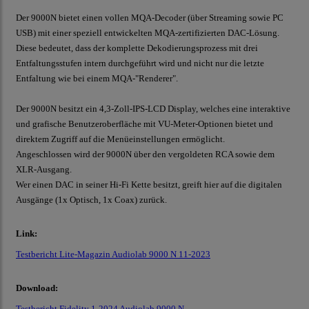
Der 9000N bietet einen vollen MQA-Decoder (über Streaming sowie PC
USB) mit einer speziell entwickelten MQA-zertifizierten DAC-Lösung.
Diese bedeutet, dass der komplette Dekodierungsprozess mit drei
Entfaltungsstufen intern durchgeführt wird und nicht nur die letzte
Entfaltung wie bei einem MQA-"Renderer".
Der 9000N besitzt ein 4,3-Zoll-IPS-LCD Display, welches eine interaktive
und grafische Benutzeroberfläche mit VU-Meter-Optionen bietet und
direktem Zugriff auf die Menüeinstellungen ermöglicht.
Angeschlossen wird der 9000N über den vergoldeten RCA sowie dem
XLR-Ausgang.
Wer einen DAC in seiner Hi-Fi Kette besitzt, greift hier auf die digitalen
Ausgänge (1x Optisch, 1x Coax) zurück.
Link:
Testbericht Lite-Magazin Audiolab 9000 N 11-2023
Download:
Testbericht Fidelity 1-2024 Audiolab 9000 N