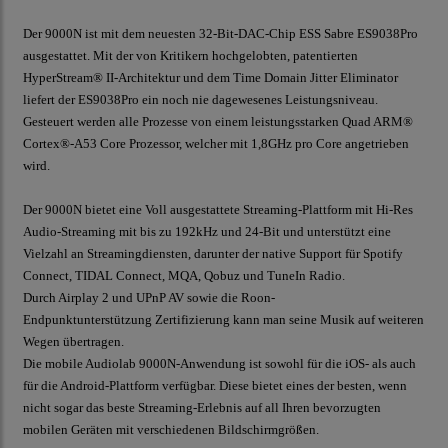
Der 9000N ist mit dem neuesten 32-Bit-DAC-Chip ESS Sabre ES9038Pro
ausgestattet. Mit der von Kritikern hochgelobten, patentierten
HyperStream® II-Architektur und dem Time Domain Jitter Eliminator
liefert der ES9038Pro ein noch nie dagewesenes Leistungsniveau.
Gesteuert werden alle Prozesse von einem leistungsstarken Quad ARM®
Cortex®-A53 Core Prozessor, welcher mit 1,8GHz pro Core angetrieben
wird.
Der 9000N bietet eine Voll ausgestattete Streaming-Plattform mit Hi-Res
Audio-Streaming mit bis zu 192kHz und 24-Bit und unterstützt eine
Vielzahl an Streamingdiensten, darunter der native Support für Spotify
Connect, TIDAL Connect, MQA, Qobuz und TuneIn Radio.
Durch Airplay 2 und UPnP AV sowie die Roon-
Endpunktunterstützung Zertifizierung kann man seine Musik auf weiteren
Wegen übertragen.
Die mobile Audiolab 9000N-Anwendung ist sowohl für die iOS- als auch
für die Android-Plattform verfügbar. Diese bietet eines der besten, wenn
nicht sogar das beste Streaming-Erlebnis auf all Ihren bevorzugten
mobilen Geräten mit verschiedenen Bildschirmgrößen.