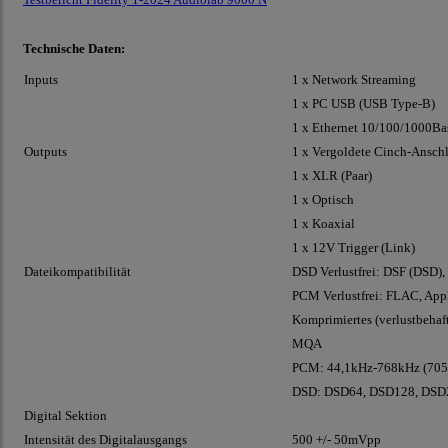
Technische Daten:
Inputs
1 x Network Streaming
1 x PC USB (USB Type-B)
1 x Ethernet 10/100/1000Ba
Outputs
1 x Vergoldete Cinch-Anschl
1 x XLR (Paar)
1 x Optisch
1 x Koaxial
1 x 12V Trigger (Link)
Dateikompatibilität
DSD Verlustfrei: DSF (DSD)
PCM Verlustfrei: FLAC, App
Komprimiertes (verlustbehaf
MQA
PCM: 44,1kHz-768kHz (705,
DSD: DSD64, DSD128, DSD2
Digital Sektion
Intensität des Digitalausgangs
500 +/- 50mVpp