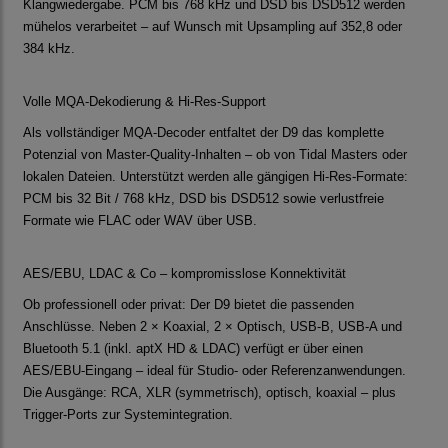
Klangwiedergabe. PCM bis 768 kHz und DSD bis DSD512 werden
mühelos verarbeitet – auf Wunsch mit Upsampling auf 352,8 oder
384 kHz.
Volle MQA-Dekodierung & Hi-Res-Support
Als vollständiger MQA-Decoder entfaltet der D9 das komplette
Potenzial von Master-Quality-Inhalten – ob von Tidal Masters oder
lokalen Dateien. Unterstützt werden alle gängigen Hi-Res-Formate:
PCM bis 32 Bit / 768 kHz, DSD bis DSD512 sowie verlustfreie
Formate wie FLAC oder WAV über USB.
AES/EBU, LDAC & Co – kompromisslose Konnektivität
Ob professionell oder privat: Der D9 bietet die passenden
Anschlüsse. Neben 2 × Koaxial, 2 × Optisch, USB-B, USB-A und
Bluetooth 5.1 (inkl. aptX HD & LDAC) verfügt er über einen
AES/EBU-Eingang – ideal für Studio- oder Referenzanwendungen.
Die Ausgänge: RCA, XLR (symmetrisch), optisch, koaxial – plus
Trigger-Ports zur Systemintegration.