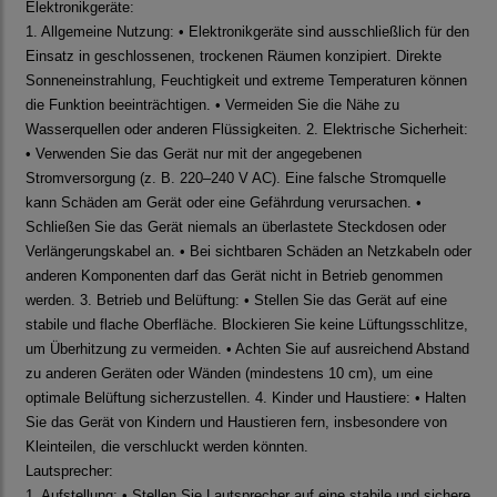
Elektronikgeräte:
1. Allgemeine Nutzung: • Elektronikgeräte sind ausschließlich für den
Einsatz in geschlossenen, trockenen Räumen konzipiert. Direkte
Sonneneinstrahlung, Feuchtigkeit und extreme Temperaturen können
die Funktion beeinträchtigen. • Vermeiden Sie die Nähe zu
Wasserquellen oder anderen Flüssigkeiten. 2. Elektrische Sicherheit:
• Verwenden Sie das Gerät nur mit der angegebenen
Stromversorgung (z. B. 220–240 V AC). Eine falsche Stromquelle
kann Schäden am Gerät oder eine Gefährdung verursachen. •
Schließen Sie das Gerät niemals an überlastete Steckdosen oder
Verlängerungskabel an. • Bei sichtbaren Schäden an Netzkabeln oder
anderen Komponenten darf das Gerät nicht in Betrieb genommen
werden. 3. Betrieb und Belüftung: • Stellen Sie das Gerät auf eine
stabile und flache Oberfläche. Blockieren Sie keine Lüftungsschlitze,
um Überhitzung zu vermeiden. • Achten Sie auf ausreichend Abstand
zu anderen Geräten oder Wänden (mindestens 10 cm), um eine
optimale Belüftung sicherzustellen. 4. Kinder und Haustiere: • Halten
Sie das Gerät von Kindern und Haustieren fern, insbesondere von
Kleinteilen, die verschluckt werden könnten.
Lautsprecher:
1. Aufstellung: • Stellen Sie Lautsprecher auf eine stabile und sichere