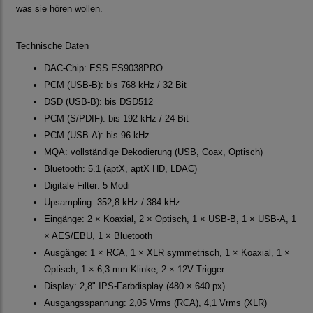
was sie hören wollen.
Technische Daten
DAC-Chip: ESS ES9038PRO
PCM (USB-B): bis 768 kHz / 32 Bit
DSD (USB-B): bis DSD512
PCM (S/PDIF): bis 192 kHz / 24 Bit
PCM (USB-A): bis 96 kHz
MQA: vollständige Dekodierung (USB, Coax, Optisch)
Bluetooth: 5.1 (aptX, aptX HD, LDAC)
Digitale Filter: 5 Modi
Upsampling: 352,8 kHz / 384 kHz
Eingänge: 2 × Koaxial, 2 × Optisch, 1 × USB-B, 1 × USB-A, 1
× AES/EBU, 1 × Bluetooth
Ausgänge: 1 × RCA, 1 × XLR symmetrisch, 1 × Koaxial, 1 ×
Optisch, 1 × 6,3 mm Klinke, 2 × 12V Trigger
Display: 2,8" IPS-Farbdisplay (480 × 640 px)
Ausgangsspannung: 2,05 Vrms (RCA), 4,1 Vrms (XLR)