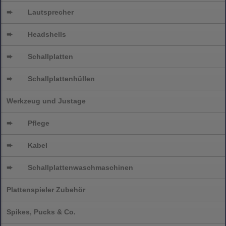
➨
Lautsprecher
➨
Headshells
➨
Schallplatten
➨
Schallplattenhüllen
Werkzeug und Justage
➨
Pflege
➨
Kabel
➨
Schallplatten
waschmaschinen
Plattenspieler Zubehör
Spikes, Pucks & Co.