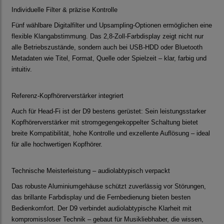
Individuelle Filter & präzise Kontrolle
Fünf wählbare Digitalfilter und Upsampling-Optionen ermöglichen eine
flexible Klangabstimmung. Das 2,8-Zoll-Farbdisplay zeigt nicht nur
alle Betriebszustände, sondern auch bei USB-HDD oder Bluetooth
Metadaten wie Titel, Format, Quelle oder Spielzeit – klar, farbig und
intuitiv.
Referenz-Kopfhörerverstärker integriert
Auch für Head-Fi ist der D9 bestens gerüstet: Sein leistungsstarker
Kopfhörerverstärker mit stromgegengekoppelter Schaltung bietet
breite Kompatibilität, hohe Kontrolle und exzellente Auflösung – ideal
für alle hochwertigen Kopfhörer.
Technische Meisterleistung – audiolabtypisch verpackt
Das robuste Aluminiumgehäuse schützt zuverlässig vor Störungen,
das brillante Farbdisplay und die Fernbedienung bieten besten
Bedienkomfort. Der D9 verbindet audiolabtypische Klarheit mit
kompromissloser Technik – gebaut für Musikliebhaber, die wissen,