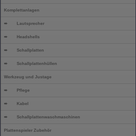
Komplettanlagen
➨
Lautsprecher
➨
Headshells
➨
Schallplatten
➨
Schallplattenhüllen
Werkzeug und Justage
➨
Pflege
➨
Kabel
➨
Schallplatten
waschmaschinen
Plattenspieler Zubehör