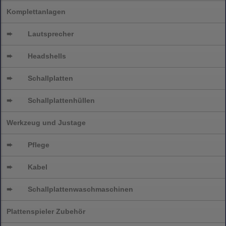
Komplettanlagen
➨
Lautsprecher
➨
Headshells
➨
Schallplatten
➨
Schallplattenhüllen
Werkzeug und Justage
➨
Pflege
➨
Kabel
➨
Schallplatten
waschmaschinen
Plattenspieler Zubehör