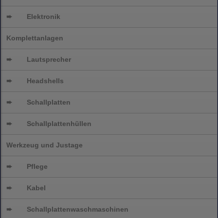
➨
Elektronik
Komplettanlagen
➨
Lautsprecher
➨
Headshells
➨
Schallplatten
➨
Schallplattenhüllen
Werkzeug und Justage
➨
Pflege
➨
Kabel
➨
Schallplatten
waschmaschinen