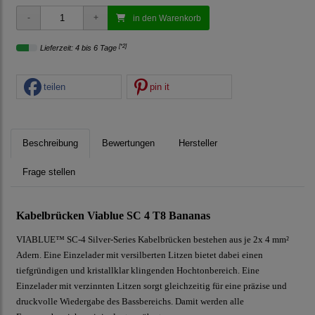
in den Warenkorb
[*2]
Lieferzeit: 4 bis 6 Tage
teilen
pin it
Beschreibung
Bewertungen
Hersteller
Frage stellen
K
abelbrücken Viablue SC 4 T8 Bananas
VIABLUE™ SC-4 Silver-Series Kabelbrücken bestehen aus je 2x 4 mm²
Adern. Eine Einzelader mit versilberten Litzen bietet dabei einen
tiefgründigen und kristallklar klingenden Hochtonbereich. Eine
Einzelader mit verzinnten Litzen sorgt gleichzeitig für eine präzise und
druckvolle Wiedergabe des Bassbereichs. Damit werden alle